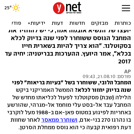
ארה"ב לסקוטלנד: החזירו
המחבל מלוקרבי לכלא
יועצו של הנשיא אובמה אמר, כי יש להחזיר את
המחבל הגוסס ששוחרר לפני שנה בדיוק לכלא
בסקוטלנד. "הוא צריך להיות בשארית חייו
בכלא", אמר היועץ. ההערכות בבריטניה: יחיה עד
2017
AP
פורסם: 21.08.10, 09:43
המחבל הלובי, ששוחרר בשל "בעיות בריאות" לפני
שנה בדיוק יחזור לכלא?
הממשל האמריקני ביקש
הלילה (שבת) מסקוטלנד לפעול לכליאתו מחדש של
המחבל עבד אל-בסט עלי מוחמד אל-מגרהי, שהורשע
באחריות לפיגוע במטוס פאן-אם ב-1988 מעל לוקרבי
בו נהרגו 270 בני-אדם,
ושוחרר ממאסר
לאחר שחוות
דעת רפואית קבעה כי הוא גוסס ממחלת הסרטן.