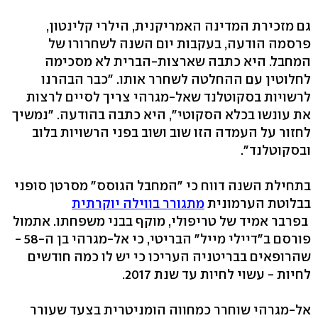
גם מזכירת המדינה האמריקנית, הילרי קלינטון,
פרסמה הודעה, בעקבות יום השנה לשחרורו של
המחבל. היא כתבה שארצות-הברית לא מסכימה
לחלוטין עם ההחלטה לשחרר אותו. "כבר הבהרנו
לרשויות בסקוטלנד שאל-מגרהי צריך לסיים לרצות
את עונשו בכלא הסקוטי", היא כתבה בהודעה. "נמשיך
לחזור על העמדה הזו שוב ושוב בפני הרשויות בלוב
ובסקוטלנד".
בתחילת השנה דווח כי "המחבל הגוסס" מסרטן סופני
בבלוטת הערמונית
מתגורר בווילה יוקרתית
בפרבר אמיד של טריפולי, מוקף בבני משפחתו. אתמול
פורסם ב"דיילי מייל" הבריטי, כי אל-מגרהי בן ה-58 -
שהרופאים בבריטניה העריכו כי יש לו כמה חודשים
לחיות - עשוי לחיות עד שנת 2017.
אל-מגרהי שוחרר כמחווה הומניטרית בצעד שעורר