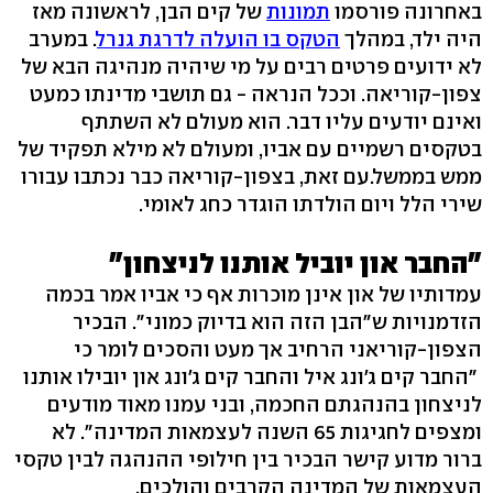
באחרונה פורסמו
תמונות
של קים הבן, לראשונה מאז
היה ילד, במהלך
הטקס בו הועלה לדרגת גנרל
. במערב
לא ידועים פרטים רבים על מי שיהיה מנהיגה הבא של
צפון-קוריאה. וככל הנראה - גם תושבי מדינתו כמעט
ואינם יודעים עליו דבר. הוא מעולם לא השתתף
בטקסים רשמיים עם אביו, ומעולם לא מילא תפקיד של
ממש בממשל.עם זאת, בצפון-קוריאה כבר נכתבו עבורו
שירי הלל ויום הולדתו הוגדר כחג לאומי.
"החבר און יוביל אותנו לניצחון"
עמדותיו של און אינן מוכרות אף כי אביו אמר בכמה
הזדמנויות ש"הבן הזה הוא בדיוק כמוני". הבכיר
הצפון-קוריאני הרחיב אך מעט והסכים לומר כי
"החבר קים ג'ונג איל והחבר קים ג'ונג און יובילו אותנו
לניצחון בהנהגתם החכמה, ובני עמנו מאוד מודעים
ומצפים לחגיגות 65 השנה לעצמאות המדינה". לא
ברור מדוע קישר הבכיר בין חילופי ההנהגה לבין טקסי
העצמאות של המדינה הקרבים והולכים.