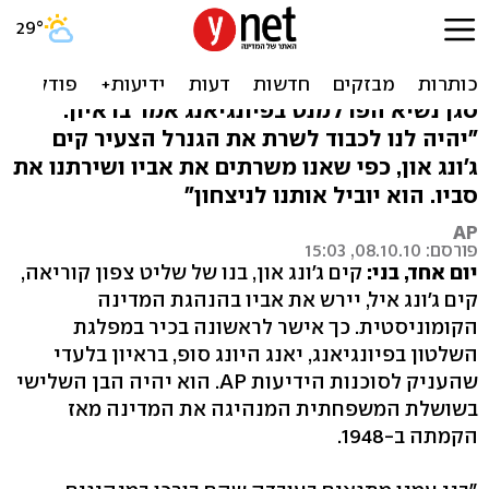
צפון קוריאה מאשרת: קים
ג'וניור יירש את השלטון
סגן נשיא הפרלמנט בפיונגיאנג אמר בראיון:
"יהיה לנו לכבוד לשרת את הגנרל הצעיר קים
ג'ונג און, כפי שאנו משרתים את אביו ושירתנו את
סביו. הוא יוביל אותנו לניצחון"
AP
פורסם: 08.10.10, 15:03
יום אחד, בני:
קים ג'ונג און, בנו של שליט צפון קוריאה,
קים ג'ונג איל, יירש את אביו בהנהגת המדינה
הקומוניסטית. כך אישר לראשונה בכיר במפלגת
השלטון בפיונגיאנג, יאנג היונג סופ, בראיון בלעדי
שהעניק לסוכנות הידיעות AP. הוא יהיה הבן השלישי
בשושלת המשפחתית המנהיגה את המדינה מאז
הקמתה ב-1948.