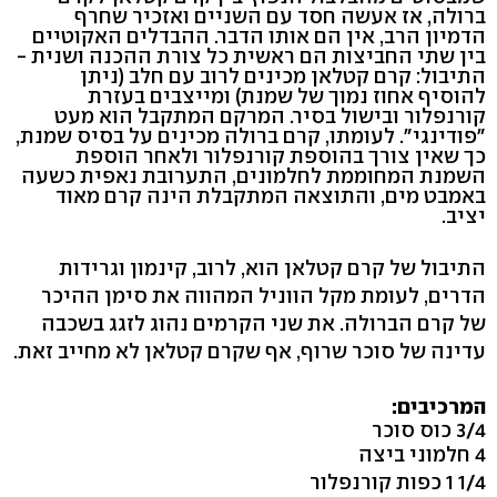
ברולה, אז אעשה חסד עם השניים ואזכיר שחרף
הדמיון הרב, אין הם אותו הדבר. ההבדלים האקוטיים
בין שתי החביצות הם ראשית כל צורת ההכנה ושנית -
התיבול: קרם קטלאן מכינים לרוב עם חלב (ניתן
להוסיף אחוז נמוך של שמנת) ומייצבים בעזרת
קורנפלור ובישול בסיר. המרקם המתקבל הוא מעט
"פודינגי". לעומתו, קרם ברולה מכינים על בסיס שמנת,
כך שאין צורך בהוספת קורנפלור ולאחר הוספת
השמנת המחוממת לחלמונים, התערובת נאפית כשעה
באמבט מים, והתוצאה המתקבלת הינה קרם מאוד
יציב.
התיבול של קרם קטלאן הוא, לרוב, קינמון וגרידות
הדרים, לעומת מקל הווניל המהווה את סימן ההיכר
של קרם הברולה. את שני הקרמים נהוג לזגג בשכבה
עדינה של סוכר שרוף, אף שקרם קטלאן לא מחייב זאת.
המרכיבים:
3/4 כוס סוכר
4 חלמוני ביצה
1/4 1 כפות קורנפלור