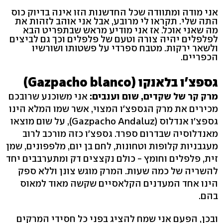
אני מודה ומתוודה שכל החדשנות הזו אינה בדיוק כוס
התה שלי. תקראו לי מרובע, אבל אני אוהב לזהות את
מה שאני אוכל. אז אני מודיע מראש שבתפריט הבא
לפלפלים יהיה צורה וטעם של פלפלים וכך גם לביצים
ולשאר ירקות. מטבח ספרדי על פשטותו ושורשיו
הכפריים.
גספצ'ו בלאנקו (Gazpacho blanco)
מרק קר של שקדים, שום וענבים:
אני משוכנע שרובכם
מכירים את מרק הגספצ'ו המצוי, אשר שמו המלא הינו
גספצ'ו אנדלוס (Gazpacho Andaluz), על שום מוצאו
מאנדלוסיה שבדרום ספרד. גספצ'ו כזה מורכב לרוב
מעגבניות קלופות וטחונות, לחם בן יום, מלפפונים, שמן
זית, פלפלים וחומץ - כולם נקצצים דק ומתערבבים יחד
להשריה של כמה שעות. המרק מוגש צונן וללא ספק
הינו אחד המעדנים הקלאסיים שקשה מאוד למאוס
בהם.
ובכן, הפעם אני שמח להציג בפני כל חסידי המרקים