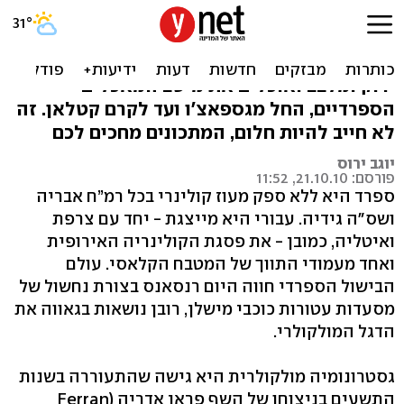
בון אפטיטו: הבראנץ' הספרדי
דמיינו שאתם יושבים במרפסת, צופים אל נוף
ירוק ומלבב ואוכלים את מיטב המאכלים
הספרדיים, החל מגספאצ'ו ועד לקרם קטלאן. זה
לא חייב להיות חלום, המתכונים מחכים לכם
יוגב ירוס
פורסם: 21.10.10, 11:52
ספרד היא ללא ספק מעוז קולינרי בכל רמ”ח אבריה
ושס"ה גידיה. עבורי היא מייצגת - יחד עם צרפת
ואיטליה, כמובן - את פסגת הקולינריה האירופית
ואחד מעמודי התווך של המטבח הקלאסי. עולם
הבישול הספרדי חווה היום רנסאנס בצורת נחשול של
מסעדות עטורות כוכבי מישלן, רובן נושאות בגאווה את
הדגל המולקולרי.
גסטרונומיה מולקולרית היא גישה שהתעוררה בשנות
התשעים בניצוחו של השף פראן אדריה (Ferran