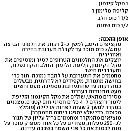
1 מקל קינמון
קליפה מלימון 1
1/2 1 כוס חלב
1/2 כוס שמנת
אופן ההכנה:
מקציפים היטב, למשך כ-3 דקות, את חלמוני הביצה
עם 3/4 כוס סוכר עד לקבלת תערובת בהירה
ואוורירית.
יוצקים את החלמונים הטרופים לסיר ומוסיפים את
מקל הקינמון, קליפת הלימון, החלב והקורנפלור,
ומערבבים היטב.
מחממים את התערובת על להבה נמוכה, תוך כדי
בחישה מתמדת, מקפידים לא להרתיח, מבשלים
כמה דקות עד שהתערובת מסמיכה מעט וחשים
מעט התנגדות בערבוב.
מסירים מהאש, שולים את מקל הקינמון וקליפת
לימון ויוצקים ל-4 כלים חסיני חום קטנים. מצננים
במקרר למשך 3 שעות לפחות או לילה (מומלץ
מכוסה, כדי שלא יספגו ריחות מהמקרר).
מוציאים מהמקרר ומחממים גריל עליון של תנור
לכ-250 מעלות, מפזרים על כל אחד מספיק סוכר על
מנת לכסות את כל פני השטח בשכבה עדינה.