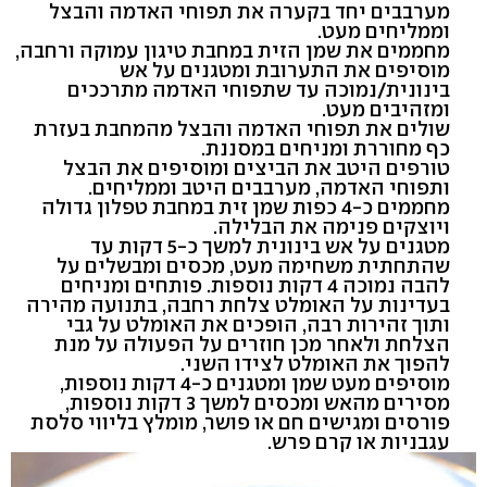
מערבבים יחד בקערה את תפוחי האדמה והבצל
וממליחים מעט.
מחממים את שמן הזית במחבת טיגון עמוקה ורחבה,
מוסיפים את התערובת ומטגנים על אש
בינונית/נמוכה עד שתפוחי האדמה מתרככים
ומזהיבים מעט.
שולים את תפוחי האדמה והבצל מהמחבת בעזרת
כף מחוררת ומניחים במסננת.
טורפים היטב את הביצים ומוסיפים את הבצל
ותפוחי האדמה, מערבבים היטב וממליחים.
מחממים כ-4 כפות שמן זית במחבת טפלון גדולה
ויוצקים פנימה את הבלילה.
מטגנים על אש בינונית למשך כ-5 דקות עד
שהתחתית משחימה מעט, מכסים ומבשלים על
להבה נמוכה 4 דקות נוספות. פותחים ומניחים
בעדינות על האומלט צלחת רחבה, בתנועה מהירה
ותוך זהירות רבה, הופכים את האומלט על גבי
הצלחת ולאחר מכן חוזרים על הפעולה על מנת
להפוך את האומלט לצידו השני.
מוסיפים מעט שמן ומטגנים כ-4 דקות נוספות,
מסירים מהאש ומכסים למשך 3 דקות נוספות,
פורסים ומגישים חם או פושר, מומלץ בליווי סלסת
עגבניות או קרם פרש.