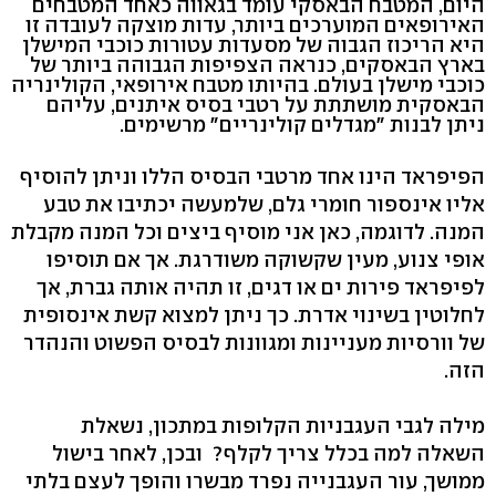
היום, המטבח הבאסקי עומד בגאווה כאחד המטבחים
האירופאים המוערכים ביותר, עדות מוצקה לעובדה זו
היא הריכוז הגבוה של מסעדות עטורות כוכבי המישלן
בארץ הבאסקים, כנראה הצפיפות הגבוהה ביותר של
כוכבי מישלן בעולם. בהיותו מטבח אירופאי, הקולינריה
הבאסקית מושתתת על רטבי בסיס איתנים, עליהם
ניתן לבנות "מגדלים קולינריים" מרשימים.
הפיפראד הינו אחד מרטבי הבסיס הללו וניתן להוסיף
אליו אינספור חומרי גלם, שלמעשה יכתיבו את טבע
המנה. לדוגמה, כאן אני מוסיף ביצים וכל המנה מקבלת
אופי צנוע, מעין שקשוקה משודרגת. אך אם תוסיפו
לפיפראד פירות ים או דגים, זו תהיה אותה גברת, אך
לחלוטין בשינוי אדרת. כך ניתן למצוא קשת אינסופית
של וורסיות מעניינות ומגוונות לבסיס הפשוט והנהדר
הזה.
מילה לגבי העגבניות הקלופות במתכון, נשאלת
השאלה למה בכלל צריך לקלף? ובכן, לאחר בישול
ממושך, עור העגבנייה נפרד מבשרו והופך לעצם בלתי