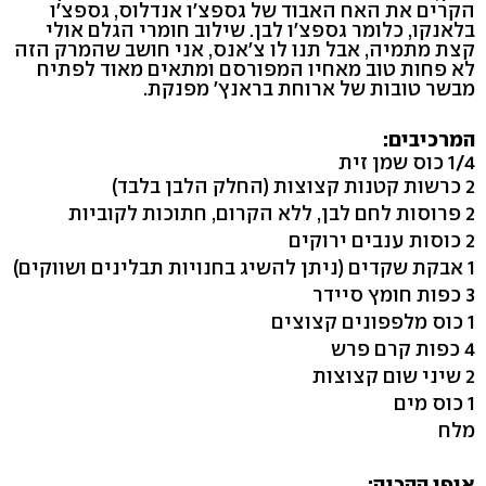
הקרים את האח האבוד של גספצ'ו אנדלוס, גספצ'ו
בלאנקו, כלומר גספצ'ו לבן. שילוב חומרי הגלם אולי
קצת מתמיה, אבל תנו לו צ'אנס, אני חושב שהמרק הזה
לא פחות טוב מאחיו המפורסם ומתאים מאוד לפתיח
מבשר טובות של ארוחת בראנץ' מפנקת.
המרכיבים:
1/4 כוס שמן זית
2 כרשות קטנות קצוצות (החלק הלבן בלבד)
2 פרוסות לחם לבן, ללא הקרום, חתוכות לקוביות
2 כוסות ענבים ירוקים
1 אבקת שקדים (ניתן להשיג בחנויות תבלינים ושווקים)
3 כפות חומץ סיידר
1 כוס מלפפונים קצוצים
4 כפות קרם פרש
2 שיני שום קצוצות
1 כוס מים
מלח
אופן ההכנה: