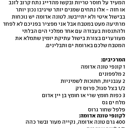
המעיד על חוסר טריות ובקשו מהדייג נתח קרוב לזנב
או חזה - אלו נתחים שמנים יותר שיגיבו נכון יותר
בבישול איטי ולא יתייבשו. לטונה אדומה יש נוכחות
מרתיעה מעט במטבח אבל אני מפציר בפניכם לא לפחד
ולהתנסות בעבודה עם אחד ממלכי הים הבלתי
מעורערים בצורת בישול עתיקת יומין שתמלא את
המטבח שלכם בארומת ים ותבלינים.
המרכיבים:
1 קונפי טונה אדומה
2 מלפפונים
2 עגבניות, חתוכות לשמיניות
1/2 בצל סגול, פרוס דק
3 כפות חומץ שרי או חומץ בן יין אדום
מלח ים גס
פלפל שחור גרוס
לקונפי טונה אדומה:
400 גרם טונה אדומה, נקייה מעור ובשר כהה