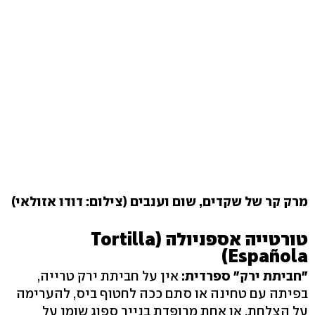
מרק קר של שקדים, שום וענבים (צילום: דודו אזולאי)
טורטייה אספניולה (Tortilla
Española)
"חביתת ירק" ספרדית:
אין על חביתת ירק טרייה,
בפיתה עם טחינה או סתם ככה לחטוף ביס, להערימה
על הצלחת, או אחת מרופדת בנייר ספוג שומן על