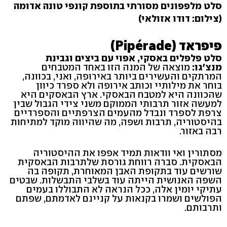
סלט מלפפונים מסורתי בתוספת קונפי טונה אדומה
(צילום: דודו אזולאי)
פיפראד (Pipérade)
סלט פלפלים באסקי, אפוי עם ביצים וגבינת
מנצ'גו:
מוצאה של המנה הזו באחד המטבחים
המרתקים והעשירים ביותר באירופה, ואני, בכוונה,
בוחר את מילותיי וכותב אירופה ולא ספרד כיוון
שהכוונה היא למטבח הבאסקי. ארץ הבאסקים היא
למעשה אזור תרבותי הממוקם משני צידי הגבול שבין
צרפת לספרד ונבדל מהעמים הצרפתיים והספרדיים
בהיסטוריה, תרבות ושפה, מה שהיווה מוקד למתיחות
רבה באזור.
מסתורין ואי וודאות תמיד אפפו את ההיסטוריה
הבאסקית. סברה רווחת גורסת שלתרבות הבאסקית
שורשים עוד בתקופת האבן המאוחרת, תקופה בה
השפה האנושית הייתה עוד בשלבי התבשלות. שבטים
עתיקי יומין אלה, ככל הנראה לא התבוללו בעמים
הפולשים ושמרו בקנאות על קניינם לאדמתם, שפתם
ותרבותם.