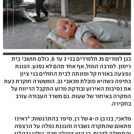
בגן לומדים 35 תלמידים בני 3 עד 6, כולם תושבי בית
רימון. למרבה המזל, אף אחד מהם לא נפגע. הגננת
נפצעה באורח קל ופונתה לבית החולים בני ציון
בחיפה כשהיא סובלת מכאבי גב. המשטרה חוקרת כעת
את נסיבות האירוע ובודקת מדוע התקבל הדיווח על
המקרה באיחור של שעות. גם משרד העבודה עורב
בחקירה.
מלאכי, בנו בן ה-4 של רן, סיפר בהתרגשות: "ראינו
פתאום שהתקרה נשברה והגננת נפלה על הרצפה
והתחילה לבכות, כי היא קיבלה מכה. כולנו נבהלנו