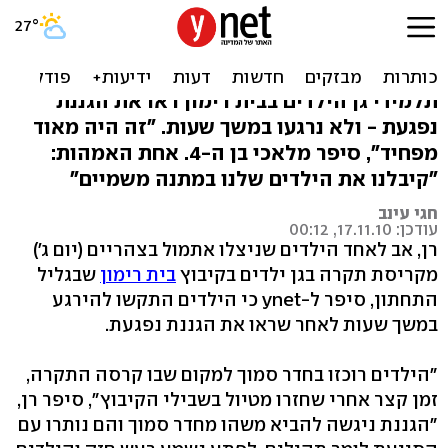
"הילדים התחילו לקרוא
תהילים - והתקרה קרסה"
תלמידי גן הילדים בבית רימון ראו את הגננת
נפגעת - ולא נרגעו במשך שעות. "זה היה מאוד
מפחיד", סיפר מלאכי בן ה-4. אחת האמהות:
"קיבלנו את הילדים שלנו במתנה משמיים"
חגי עינב
עודכן: 17.11.10, 00:12
רן, אב לאחד הילדים שניצלו אתמול בצהריים (יום ג')
מקריסת תקרה בגן ילדים בקיבוץ
בית רימון
שבגליל
התחתון, סיפר ל-ynet כי הילדים התקשו להירגע
במשך שעות לאחר שראו את הגננת נפגעת.
"הילדים רוכזו בחדר סמוך למקום שבו קרסה התקרה,
זמן קצר אחרי שחזרו מטיול בשבילי הקיבוץ", סיפר רן,
"הגננת ניגשה להביא משהו מחדר סמוך והם נותרו עם