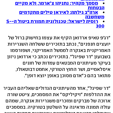
מסמך מקהיר: נתניהו צ'ארמר, ולא מקיים
הבטחות
ארה"ב גילתה: לאיראן טילים מתקדמים
משחשבה
רוסיה לישראל: טכנולוגיה תמורת ביטול ה-S-
300
"רג'פ טאיפ ארדואן הקיף את עצמו בחישוק ברזל של
יועצים חנפנים", נכתב בתזכירים ששלחה השגרירות
האמריקנית באנקרה לממשל האמריקני, ושפורסמו
בשבועון "דר שפיגל". בתזכירים נכתב כי ארדואן ניזון
בעיקר מעיתונים המבטאים עמדות של חוגים
איסלאמיים, ושר החוץ הטורקי, אחמט דבוטאולו,
מתואר בהם כ"אדם מסוכן באופן יוצא דופן".
"דר שפיגל", אחד מהעיתונים הגדולים שאליהם העביר
את ההדלפות "ויקיליקס" את המסמכים, ציטט שורה
ארוכה של מברקים ומזכרים משגרירות אנקרה, שמהם
עולה תמונה מדאיגה על השלטון בטורקיה. במסמכים