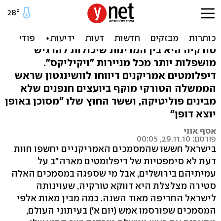
המסמכים: ארדואן מוקף
חנפנים, דבוטאולו מסוכן
טורקיה היא בין המדינות שיכולות להרגיש
מושפלות יותר מכל מניירות "ויקיליקס".
דיפלומטים אמריקנים דיווחו לוושינגטון שראש
הממשלה הטורקי מוקף ביועצים חנפנים שלא
מבינים פוליטיקה, וששר החוץ שלו "מסוכן באופן
יוצא דופן"
אסף אוני
פורסם: 29.11.10, 00:05
בישראל חששו שהמסמכים האמריקניים יחשפו חוות
דעת לא סימפטיות של דיפלומטים מארה"ב על
עמיתיהם בירושלים, אבל מי שספגה במסמכים האלה
סטירה מצלצלת היא דווקא טורקיה, שעוינותה
לישראל החריפה מאוד השנה. כמה מבין מאות אלפי
המסמכים שפורסמו אמש (יום א') בעיתוני העולם,