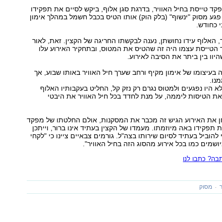
ד טייסת בחיל האוויר, בדרגת סגן אלוף, ביקש לסיים את תפקידו
 פגע מסוק "ינשוף" (בלק הוק) אותו הטיס בכבל חשמל במהלך אימון
י כחודש.
, האלוף עידו נחושתן, נענה לבקשתו החריגה של הקצין. זאת, לאור
הטייסת עצמו היה זה שהטיס את המטוס, ובתחקיר האירוע עלו
יוו בין ביתר את הסיבה לאירוע.
עיצומו של אימון מקיף ורחב שערך חיל האוויר באותו שבוע, אך
נו.
א היו נפגעים ולמטוס נגרם רק נזק קל, החליט בעקבותיו האלוף
ת הטיסות ליממה, על מנת לחדד בכל חיל האוויר את היבטי
ן את האירוע הגיש זה מכבר את המסקנות, אולם החלטתו של מפקד
 תפקידו באה מיוזמתו. מעמדו של הקצין בעתיד אינו ברור, וייתכן
להוביל בעתיד לסיום שירותו בצה"ל. גורמים צבאיים ציינו כי "לקחי
ושמים כמו בכל אירוע מהסוג הזה בחיל האוויר".
ה? כתבו לנו
מסוק