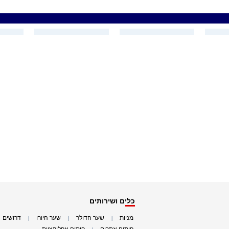
כלים ושירותים
מניות
שער הדולר
שער היורו
דרושים
|
|
|
|