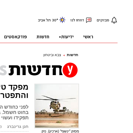
חדשות
צבא וביטחון
מפקד טיי
והתפטר
לפני כחודש הט
בחוט חשמל. ב
תפקידו ועשוי 
חנן גרינברג
פורס
מסוק "ינשוף" (ארכיון). נזק