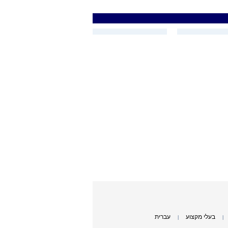
בעלי מקצוע
עברית
|
|