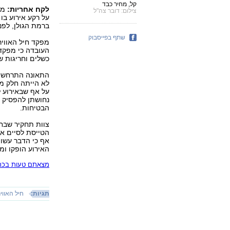
קל, מחיר כבד
לקח אחריות:
מפק
צילום: דובר צה"ל
על רקע אירוע בו
ברמת הגולן, לפנ
שתף בפייסבוק
מפקד חיל האוויר
העובדה כי מפקד 
כשלים וחריגות שה
התאונה התרחשה ב
לא הייתה חלק ממ
על אף שבאירוע ל
נחושתן להפסיק א
הבטיחות.
צוות תחקיר שבח
הטייסת לסיים את
אף כי הדבר עשוי 
האירוע הופקו ומי
מצאתם טעות בכתב
תגיות:
חיל האוויר