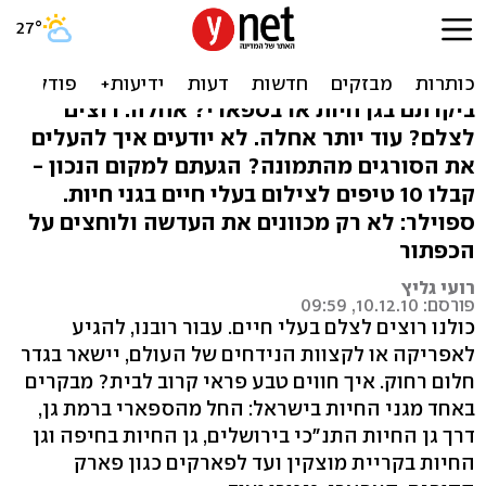
נמרים וזברות בעדשה - כך
תצלמו בגני חיות
ביקרתם בגן חיות או בספארי? אחלה. רוצים
לצלם? עוד יותר אחלה. לא יודעים איך להעלים
את הסורגים מהתמונה? הגעתם למקום הנכון -
קבלו 10 טיפים לצילום בעלי חיים בגני חיות.
ספוילר: לא רק מכוונים את העדשה ולוחצים על
הכפתור
רועי גליץ
פורסם: 10.12.10, 09:59
כולנו רוצים לצלם בעלי חיים. עבור רובנו, להגיע
לאפריקה או לקצוות הנידחים של העולם, יישאר בגדר
חלום רחוק. איך חווים טבע פראי קרוב לבית? מבקרים
באחד מגני החיות בישראל: החל מהספארי ברמת גן,
דרך גן החיות התנ"כי בירושלים, גן החיות בחיפה וגן
החיות בקריית מוצקין ועד לפארקים כגון פארק