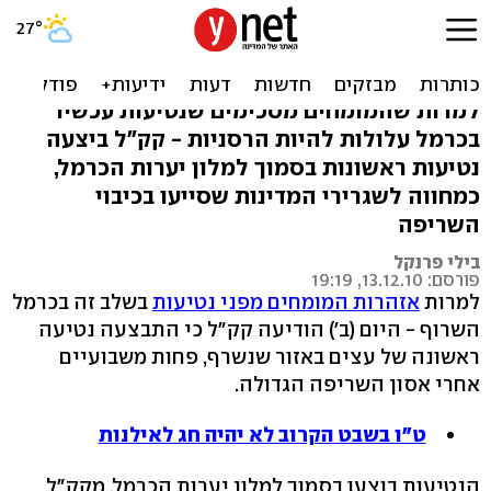
חרף אזהרות המומחים:
נטיעות בכרמל השרוף
למרות שהמומחים מסכימים שנטיעות עכשיו
בכרמל עלולות להיות הרסניות - קק"ל ביצעה
נטיעות ראשונות בסמוך למלון יערות הכרמל,
כמחווה לשגרירי המדינות שסייעו בכיבוי
השריפה
בילי פרנקל
פורסם: 13.12.10, 19:19
למרות
אזהרות המומחים מפני נטיעות
בשלב זה בכרמל
השרוף - היום (ב') הודיעה קק"ל כי התבצעה נטיעה
ראשונה של עצים באזור שנשרף, פחות משבועיים
אחרי אסון השריפה הגדולה.
ט"ו בשבט הקרוב לא יהיה חג לאילנות
הנטיעות בוצעו בסמוך למלון יערות הכרמל. מקק"ל