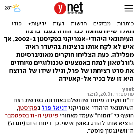
דו"ח: מתכנן ה-11 בספטמבר
רצח את דניאל פרל
חאלד שייח מוחמד כבר הודה בעבר ברצח
העיתונאי היהודי-אמריקני בפקיסטן ב-2002, אך
איש לא לקח אותו ברצינות בהיעדר ראיה
מפלילה. כעת הצליחו חוקרים מאוניברסיטת
ג'ורג'טאון לנתח באמצעים טכנולוגיים מיוחדים
את סרט רציחתו של פרל, וגילו שידו של הרוצח
היא זו של בכיר אל-קאעידה
ynet
פורסם: 20.01.11, 12:13
דו"ח חקירה מיוחד שהושלם באחרונה בפרשת רצח
העיתונאי היהודי-אמריקני
דניאל פרל
ב
פקיסטן
,
חושף כי "המוח" שעמד מאחורי
פיגועי ה-11 בספטמבר
הוציא אותו להורג באופן אישי. כך דיווח היום (יום ה')
ה"וושינגטון פוסט".