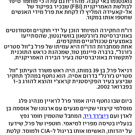
גואנטנמו באי קובה. מהדו"ח גם עולה כי מוחמד סיפר
לבולשת האמריקנית (FBI) שבכיר בפיקוד של
אל-קאעידה המליץ לו לקחת את פרל מידי האנשים
שחטפו אותו במקור.
דו"ח החקירה המיוחד הוכן על ידי חוקרים וסטודנטים
באוניברסיטת ג'ורג'טאון בוושינגטון, שהסתייעו
באמצעים טכנולוגיים מתקדמים.
אחת ממחברות הדו"ח היא עמיתו של פרל ב"וול סטריט
ג'ורנל", ברברה פיינמן טוד, שמכהנת כראש התוכנית
לתקשורת באוניברסיטה בעיר הבירה האמריקנית.
דניאל פרל, בן 39 במותו, היה ראש משרד העיתון "וול
סטריט ג'ורנל" בדרום אסיה. הוא נחטף במהלך תחקיר
שביצע בעיר הפקיסטנית קראצ'י והוצא להורג ב-1
בפברואר 2002.
ביום שבו נחטף היה אמור פרל לראיין מנהיג פלג
מוסלמי קיצוני שקיים מגעים עם ארגונו של אוסמה בן
לאדן ועם
ריצ'רד ריד
, המחבל שהטמין חומר נפץ
בנעליו בטיסה מפריז למיאמי. חוטפיו של פרל, שידעו
על יהדותו, האשימו אותו בריגול ל-CIA ולמוסד. קלטת