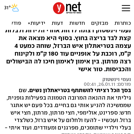
'רק רציתי לרזות'. נעמי סיימה
את תחרות איש הברזל
נעמי וינשטוק רצתה לרזות אחרי הלידות ולבלות
קצת לבד בריצה בחוץ. בסוף היא מצאה את
עצמה בטריאתלון איש הברזל, שוחה כמעט 4
ק"מ, רוכבת על אופניים עוד 180 ק"מ ולקינוח
רצה מרתון. בין אימון לאימון חיכו לה הבישולים
והכביסות. טור אישי
נעמי וינשטוק
פורסם: 26.01.11, 00:41
בסך הכל רציתי להשתתף בטריאתלון נשים.
שם
גיליתי את ההנאה המרובה הטמונה בפעילות גופנית,
שממשיכה להניע אותי גם בחיים. בכל פעם יש אתגר
חדש: ספרינט, אולימפי, חצי מרתון, מרתון, חצי איש
ברזל. ועכשיו - להעז ולחלום על איש ברזל, כשלצדי
בעלי וילדיי שתומכים, מפרגנים ומעודדים. ועוד איתי -