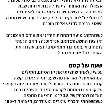
הביתה להחליף לנעלי ריצה, אכניס כביסה למכונה,
אצא לריצה ואחזור היישר להכנת ארוחת שבת
למשפחה. היה שלב שבו רציתי לחזור לאימונים
"נורמליים" למרחקים סבירים, אבל ידעתי שיש מטרה
ושאני צריכה להגיע אליה מוכנה.
כשהתקרב מועד התחרות הורדנו את עומס האימונים
ואז צפו החששות: האם אני מוכנה? האם הגעתי
לנפחים ולעומסים המתאימים? האם אשרוד את
האופניים? את המרתון?
שעה של קסם
עכשיו, לאחר שחציתי את קו הסיום, המילים
המתאימות לתאר את מה שעברתי הן: ארוך, קשה,
קסום, מרגש ומדהים. הזכות לראות את הזריחה בעומדי
על קו המים מתוחה לקראת הזינוק, השחייה בים
האדום למרחק של 3.8 ק"מ, היציאה מהמים
כשמשפחתי וחבריי עומדים ומעודדים, היציאה ל-180