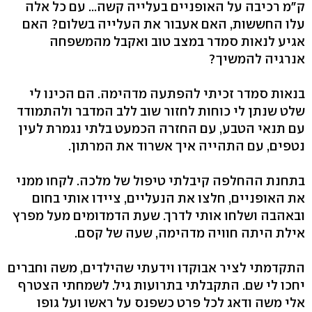
ק"מ רכיבה על האופניים בעלייה קשה... עם כל אלה
עלו החששות, האם אעבור את העלייה בשלום? האם
אגיע לנאות סמדר במצב טוב ואקבל מהמשפחה
אנרגיה להמשיך?
בנאות סמדר זכיתי להפתעה מדהימה. הם הכינו לי
שלט שנתן לי כוחות לחזור שוב ללב המדבר ולהתמודד
עם תנאי הטבע, עם החזרה הכמעט בלתי נגמרת לעין
נטפים, עם התהייה איך אשרוד את המרתון.
בתחנת ההחלפה קיבלתי טיפול של מלכה. לקחו ממני
את האופניים, חלצו את הנעליים, ציידו אותי בחום
ובאהבה ושלחו אותי לדרך. שעת הדמדומים מעל מפרץ
אילת היתה חוויה מדהימה, שעה של קסם.
התקדמתי לציר אבוקדו וידעתי שהילדים, משה וחברים
יחכו לי שם. התקבלתי בתרועות גיל. לשמחתי הצטרף
אלי משה ודאג לכל פרט כשפנס על ראשו ועל גופו