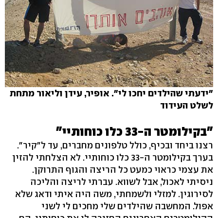
"ידעתי שהילדים יחכו לי". אופיר, עידן וליאור מתחת
לשלט העידוד
"בקילומטר ה-33 כלו כוחותיי"
רצנו ביחד ובכיף, כולל טלפונים מחברים, עד ל"קיר".
בערך בקילומטר ה-33 כלו כוחותיי. לא הצלחתי להזין
את עצמי כראוי כמעט כל הריצה והגוף התרוקן.
ניסיתי לאכול, אבל לשווא. עברתי לריצה והליכה
לסירוגין. למזלי ולשמחתי, משה היה איתי ודאג שלא
אפול. המחשבה שהילדים שלי מחכים לי לשני