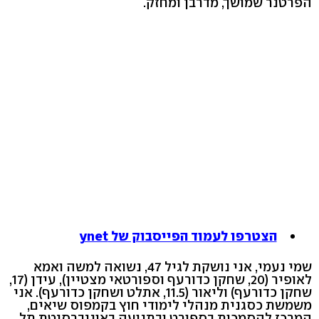
הפרטנר שמושך, מדרבן ומחזק.
הצטרפו לעמוד הפייסבוק של ynet
שמי נעמי, אני נושקת לגיל 47, נשואה למשה ואמא
לאופיר (20, שחקן כדורעף וספורטאי מצטיין), עידן (17,
שחקן כדורעף) וליאור (11.5, אתלט ושחקן כדורעף). אני
משמשת כסגנית מנהלי לימודי חוץ בקמפוס שיאים,
המרכז להסמכות בספורט ובתנועה באוניברסיטת תל