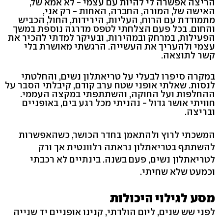
הריצה אפשרה לי להיות עם עצמי - לא אמא של,
האישה של, המורה, החברה, האחות - רק אני,
מתמודדת עם הרוח, העליות, הירידות, החול, הכביש
והחום. בכל פעם הצלחתי לטפס מדרגה נוספת במשך
הפעילות, במרחק ובמהירות, ובעיקר למדתי להכיר את
עצמי ולהעריך את העשייה. הרגשתי מאושרת בלי
קשר לתוצאה.
במקרה סיפרו לבעלי על טריאתלון נשים, והחלטתי
לנסות. שאלתי אופני שטח ערב קודם, קיבלתי הסבר על
ההחלפות ועל החוקה, והשתתפתי במקצה העממי.
חוויתי אושר גדול - נהניתי מכל רגע בים, באופניים
ובריצה.
המשכתי לרוץ ולהתאמן בחדר הכושר, כשהאפשרות
להשתתף בטריאתלון נראתה רלוונטית אך ורק
לטריאתלון נשים, פעם בשנה. בינתיים לא רכבתי
וכמעט שלא שחיתי.
מסע לגילוי היכולות
לפני שש שנים, ליום הולדתי, קנינו אופניים יד שנייה