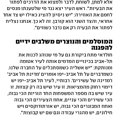
אלא למתן, לשוחח, לדבר ולמצוא את הדרכים לפתור
את הבעיות". ראש העיר יצא נגד מי שלטענתו מנסים
לחמם את האווירה: "יש ניסיון להציג כאילו יש צד אחד
אחראי, והצד השני הוא קורבן. זה לא כך. אנחנו נצליח
לפתור את הבעיה רק אם נדבר כשווים".
המוסלמים והנוצרים משלבים ידיים
להפגנה
חולדאי מתח ביקורת גם על מי שנוהג לכנות את
תל-אביב בכינויים המדמים אותה לעיר אטומה
ומנותקת: "יש אשליה כשמסתכלים על החברה שלנו.
כשמדברים על תל אביב-יפו אומרים 'מדינת תל אביב'
ו'מדינה של עשירים'. רבותיי, לעיר תל אביב-יפו יש
דימוי רחוק מהמציאות. זו עיר שיש בה רק קצוות. זו
עיר שיש בה מספר המשפחות החד הוריות הכי גבוה,
הכי עשירים והכי עניים, אחוז הצעירים הכי גבוה
ואחוז המבוגרים הכי גבוה, יש אורתודוקסים ויש
חילונים, יש מהגרי עבודה וגם שם יש קבוצות".