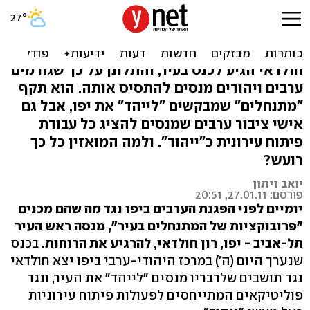
חולדאי נגד "מתנחלי" וערביי
יפו: הפסיקו להתסיס
חולדאי הגיע לכנס בעיר, והתלונן על כך שגורמים
ערבים ויהודים מנסים להתסיס אותה. הוא תקף
"מתנחלים" שמבקשים "לייהד" את יפו, אבל גם
אישי ציבור ערבים שמנסים להציג כל עבודת
פיתוח עירונית כ"ייהוד". ולמה המואזין כל כך
רועש?
יואב זיתון
פורסם: 27.01.11, 20:51
יומיים לפני הפגנת הערבים ביפו נגד מה שהם מכנים
"פרובוקציות של המתנחלים בעיר", מנסה ראש העיר
תל-אביב - יפו, רון חולדאי, להרגיע את הרוחות.
בכנס
שנערך היום (ה') במרכז היהודי-ערבי ביפו יצא חולדאי
נגד תושבים שלדבריו מנסים "לייהד" את העיר, ונגד
פוליטיקאים המתייחסים לפעולות פיתוח עירוניות