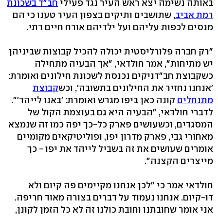
באותה נשימה יצא ראש העיר נגד פעילי
חב"ד בשכונת
רמת אביב
, שתושבים ותיקים בצפון העיר טענו כי הם
מנסים לכפות עליהם ועל ילדיהם אורח חיים דתי.
"רק חברה פלורליסטית יכולה להכיל קבוצות שביניהן
יש מתיחות", אמר חולדאי, "אך הבעיה מתחילה
כשקבוצת חב"דניקים נכנסת לשכונת חילונים ואומרת:
'אנחנו נחזיר את החילונים בתשובה', וכש
קבוצת
מתנחלים
קונה כאן ביפו מגרש ואומרת: 'באנו לייהד'".
לדברי חולדאי, "הבעיה היא גם בעוצמת הקול של
המסגדים, וכשעושים פארק כל-כך יפה כמו זה שנמצא
מאחורי גבי, פארק מדרון יפו, ופוליטיקאים מקומיים
אומרים שעושים את זה בשביל לייהד את יפו - כך
מייצרים הקצנה".
חולדאי אמר כי "לכן אנחנו מקיימים פה קיום ולא
דו-קיום. אנחנו נעמוד על דברים בצורה מאוד חריפה.
אני אומר שחובתנו וחובת כולנו זה לא כל הזמן לקונן,