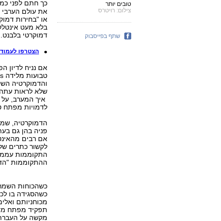
כך חתם לפני כמ
טובים יותר
צילום: רויטרס
את עולם הערבי 
או "בחירות דמוק
בלא מעט אינטלקט
דמוקרטי בלבנט.
שתף בפייסבוק
הצטרפו לעמוד של ynet בפ
והדמוקרטיה השקו
שלא לראות עתה
איך המערב, על ר
לדמויות מפתח טר
פניה בהן גם בעת
אם רבים מהאינט
לקשור כתרים של 
התקוממות עממית
ההתקוממות "הדמ
כשהכוחות השמרני
כשהסגידה בו לכ
מכוחניותם ואלימ
תפקיד מפתח מדכ
מקשה על העברת 