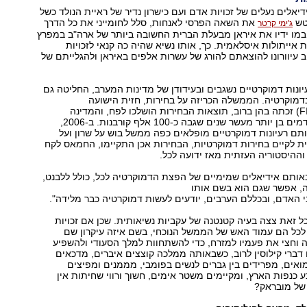
שם אידיאלים נעלים של זכויות אדם ועם כישרון נדיר של ראיית הנולד כשל
טש
את השאה הפרסי לאנחות, סלל לחומייני את כל הדרך
ג'ימי קרטר
במו ידיו את איראן מבעלת הברית החשובה ביותר של ארה"ב במפרץ
 אייתולות איסלאמית. כך, אותו נשיא שהיה כה קנאי לזכויות
 עיוורונו להוצאתם להורג של עשרות אלפים באיראן ולהגלייתם של
שם רעיונות דמוקרטיים נשגבים ובעידודן של מדינות המערב, החליטה גם
דמוקרטיה. הממשלה הכריזה על בחירות, חזית הישועה
האיסלאמית" (FIS) זכתה בהן ברוב, תוצאות הבחירות הושלכו לפח, והמדינה
הושלכה למרחץ דמים בן יותר מעשר שנים שגבה כ-100 אלף קורבנות. ב-2006,
ם רעיונות דמוקרטיים מופלאים כפה ממשל בוש על שרון ועל
 לקיים בחירות דמוקרטיות, הבחירות אכן התקיימו, החמאס לקח
ההיסטוריה העזתית מאז ידועה לכל.
צויד באותם אידיאלים שמימיים של הפצת הדמוקרטיה לכל, כולל ללבנט,
, אפשר שגם הוא בשם אותו
י האדם, ובכללם הערבים, יודעים לעשות דמוקרטיה כבר מלידה".
כל זאת צצה בעיה קטנטנה של עקביות נשיאותית. שכן אם זכויות
לכל הם עמוד האש של הממשל הנוכחי, בשם איזה עיקרון שם
 וחצי את פעמיו למזרח, כדי להשתחוות למלך הסעודי ולהשפיע
 דברי קילוסין לרוב, כשבאותה ממלכה קוצצים איברים, מדכאים
ואים, מפרידים בין גברים לנשים בפומבי, מממנים ומפיצים
 כנפות הארץ, ומקיימים משטר אימים, חשוך ורווי שחיתות אין
 של מובראק?