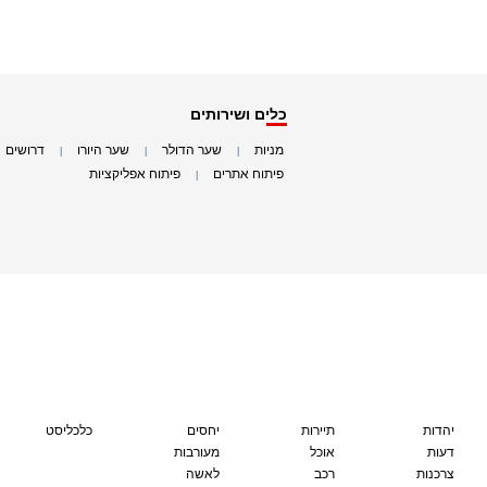
כלים ושירותים
מניות
שער הדולר
שער היורו
דרושים
|
|
|
|
פיתוח אתרים
פיתוח אפליקציות
|
|
יהדות
תיירות
יחסים
כלכליסט
דעות
אוכל
מעורבות
צרכנות
רכב
לאשה