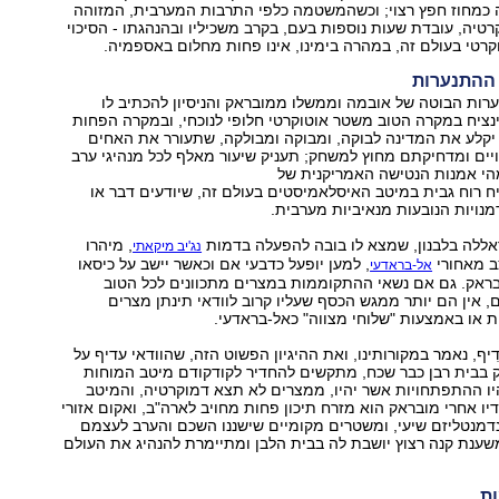
 כמחוז חפץ רצוי; וכשהמשטמה כלפי התרבות המערבית, המזוהה
טיה, עובדת שעות נוספות בעם, בקרב משכיליו ובהנהגתו - הסיכוי
רטי בעולם זה, במהרה בימינו, אינו פחות מחלום באספמיה.
ההתנערות
רות הבוטה של אובמה וממשלו ממובראק והניסיון להכתיב לו
ציח במקרה הטוב משטר אוטוקרטי חלופי לנוכחי, ובמקרה הפחות
 יקלע את המדינה לבוקה, ומבוקה ומבולקה, שתעורר את האחים
ים ומדחיקתם מחוץ למשחק; תעניק שיעור מאלף לכל מנהיגי ערב
הי אמנות הנטישה האמריקנית של
ח רוח גבית במיטב האיסלאמיסטים בעולם זה, שיודעים דבר או
דמנויות הנובעות מנאיביות מערבית.
אללה בלבנון, שמצא לו בובה להפעלה בדמות
, מיהרו
נג'יב מיקאתי
ב מאחורי
, למען יופעל כדבעי אם וכאשר יישב על כיסאו
אל-בראדעי
ראק. גם אם נשאי ההתקוממות במצרים מתכוונים לכל הטוב
 אין הם יותר ממגש הכסף שעליו קרוב לוודאי תינתן מצרים
ת או באמצעות "שלוחי מצווה" כאל-בראדעי.
בָּרִי עָדִיף, נאמר במקורותינו, ואת ההיגיון הפשוט הזה, שהוודאי עדיף על
ק בבית רבן כבר שכח, מתקשים להחדיר לקודקודם מיטב המוחות
יהיו ההתפתחויות אשר יהיו, ממצרים לא תצא דמוקרטיה, והמיטב
יו אחרי מובראק הוא מזרח תיכון פחות מחויב לארה"ב, ואקום אזורי
דמנטליזם שיעי, ומשטרים מקומיים שישננו השכם והערב לעצמם
שענת קנה רצוץ יושבת לה בבית הלבן ומתיימרת להנהיג את העולם
ת