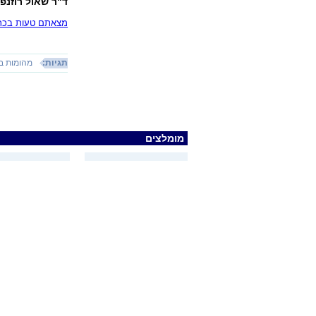
ד"ר שאול רוזנפ
מצאתם טעות בכתב
תגיות:
מהומות ב
מומלצים