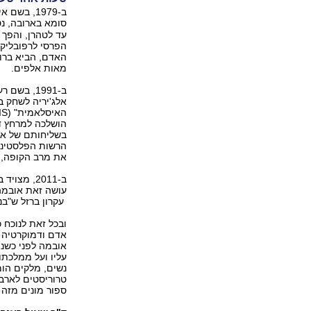
ב-1979, ב
סומא בארובה, נ
עד לטהרן, והפך 
הפרסי לרפובליקת
האדם, הביא ברוב
מאות אלפים.
ב-1991, ב
אלג'יריה לשחק ב
בשליחותם של אות
הרשות הפלסטינית
את מרב הקופה, ו
ב-2011, מ
עושה זאת אובמה
עקרון ברזל ש"בנ
ובכל זאת לנוכח 
אדם ודמוקרטיה 
אובמה לפני כשנה
עליו ועל ממלכתו
נשים, מלקים הומ
טרוריסטים לארבע
ספור מונים מזה