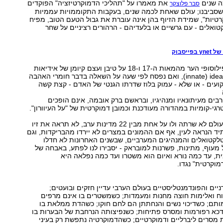
ה שנים
את מאמרו על "תהליכי הדמוקרטיזציה" הפוקדים
סבר פלוצקר
שסביבנו; עולם שאחת לכמה שנים, בעקבות התקוממויות עממיות
רטיות", שמידת הזיוף בהן אינה עוברת את גבול הטעם הטוב, מפיח
ואלים - עם גרשיים או בלעדיהם - הרהורים רציניים על שחר
ייסבוק
אם נניח לדיון הפילוסופי הער מהמאות ה-17 ו-18 על טיבן ועצם קיומן של אידיאות
טבועות מלידה innate) ideas), ואם נפסח לפי שעה על השאלה בדבר חומרי האהבה
עים - או שלא - עמוק בלוז שדרתו הגנטי של האדם - קצת קשה
בים מעיתונאיו ומנהיגיו, ובראשם ברק אובמה, אינם הופכים
גי-קומיות במהדורה מעודכנת וכמובן דמוקרטית של "על העיוורון".
הדמוקרטיה, שמעולם לא שרתה ולו על אחת מבין 22 מדינות ערב, לא תראה את זיו
יד הנראה לעין, אף אם ההמונים במצרים לא יירדו מהבריקדות, וגם
לקטואלים והמנהיגים המערביים, שבשנים האחרונות לא חדלו
מעוף, מתינות, פשרנות למובראק - יסבירו לנו לפתע, באבחה של
, עד כמה נורא ואיום הוא משטרו ועד כמה נפלאה היא
וקרטית" נגדו.
ים והפונדמנטליסטיים בעולם הערבי עדיין חזקים ובועטים;
וח ואלימות חוצה מחנות ומעמדות; כשמשטרים בו אינם מרפים
ותם; כשדיכוי נשים והנחתתן הם לחם חוקו; כשהדת ממלאת בו
א רפורמות ומסרס פתיחות; כשנפיצותה הנרחבת של הבערות בו
מסרים ליברליים ודמוקרטיים; כשהדמוקרטיה נתפשת רק בעיני