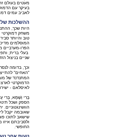
מעטים בעולם זה
בעיקר עם הדמוקר
לאביב עמים דמוק
ההשלכות של 
היות שכך, ההתנע
משחק דמוקרטי ינ
טוב והיותר סביר
המוסלמים מדיכוי
הפרו-מערביים מ
בעלי ברית; ותפי
שניים בניצול הז
וכך, בדומה לנסר
"האחים" להתייצ
המתנדנד של מוב
הדמוקרטי לארצם,
לאיסלאם - ישירו
בָּרִי וְשֶׁמָּא, 
הספק ושכל תינו
הוושינגטוניים. 
שאובמה יקבל ליד
שישאב לתוכו פונ
ולסביבתם איזו מ
החופשי.
טעות אחר טעו