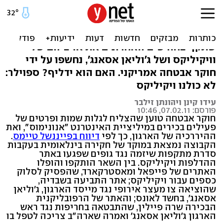
הצבא של ויקיליקס נחשף?
סודותיו של אנונימוס, ארגון פעילי רשת פרוע,
שתקף בחודשים האחרונים את אויביהם של
וויקיליקס ושל ג'וליאן אסאנג', נחשפו על ידי
חוקר אבטחה אמריקני. האם הוא ידליף? ספוילר:
לא כולנו ויקיליקס
עידו קינן ויהונתן זילבר
פורסם: 07.02.11, 10:46
חוקר אבטחה טוען שהצליח לגלות שמות ופרטים של
פעילים בכירים במיליציית האינטרנט "אנונימוס", ואת
ההיררכיה של הארגון, כך לפי
דיווח בפייננשל טיימס
.
הקבוצה נמצאת במוקד של חקירה בינלאומית בעקבות
סדרת מתקפות שיזמה נגד גופים שפגעו באתר
ההדלפות ויקיליקס. בין השאר הותקפו והופלו
האתרים של פייפאל ומאסטרקארד, שהפסיק לסלוק
כספים עבור ויקיליקס; אתר התביעה בשבדיה,
שהוציאה צו מעצר אירופי נגד מייסד הארגון, ג'וליאן
אסאנג', בחשד לאונס; והאתר של הרפובליקנית
הבכירה שרה פיילין, שהתבטאה בחריפות נגד ראש
הארגון ג'וליאן אסאנג' ואמרה שארה"ב צריכה לטפל בו