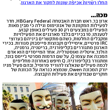
החלו רשויות אכיפה שונות לחקור את הארגון
.
מכה...
ארון בר, ראש חברת האבטחה HBGary Federal, חדר
לפעילות המקוונת של אנונימוס וגילה כי מבין מאות
הפעילים במבצעים רק 30 פעילים באופן קבוע.
לטענתו, 10 בכירים בלבד מארגנים את הפעילויות
ומקבלים החלטות, כשהם מתקשרים ביניהם בערוצי
IRC פרטיים, אימיילים וקבוצות פייסבוק סגורות. בכירי
הארגון מתגוררים בקליפורניה, בריטניה, גרמניה,
הולנד, איטליה ואוסטרליה. אחד המייסדים הוא אדם
המכנה את עצמו Q, על שם הדמות מסרטי ג'יימס בונד,
ומתגורר בקליפורניה. Q חיפש באחרונה מחליפים
לכמה פעילים שנאלצו להוריד פרופיל, ובהם פעיל מניו
יורק המכונה Owen, שנמצא כנראה על הכוונת של
חוקרים שבודקים את פעילות הקבוצה.