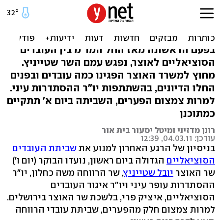
עובדי הרווחה לשטייניץ:
"רוצים צדק, לא צדקה"
בפעם הראשונה מאז החל המו"מ בין העובדים
הסוציאליים לאוצר, נפגש עמם השר שטייניץ.
מחוץ למשרד האוצר הפגינו כמה עובדים ובפנים
החלו הדיונים, בהשתתפות יו"ר ההסתדרות עיני.
למרות צמצום הפערים, השביתה ביום א' תתקיים
כמתוכנן
רונן מדזיני ומיטל יסעור בית אור
עודכן: 04.03.11, 12:39
בניסיון של הרגע האחרון למנוע את
שביתת העובדים
הסוציאליים
הגדולה ביום ראשון, נועדו הבוקר (יום ו')
שר האוצר
יובל שטייניץ
, שר הרווחה משה כחלון, יו"ר
ההסתדרות עופר עיני ויו"ר איגוד העובדים
הסוציאליים, איציק פרי, בלשכת שר האוצר בירושלים.
למרות צמצום חלק מהפערים, שביתת עובדי הרווחה