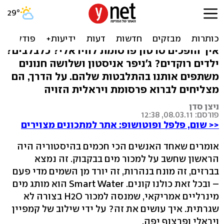
הווירוס הסקסי של ג'ניפר
אניסטון
איך הופכים סרטון פרסומת לוויראלי? כלבלבים?
ילדים רוקדים? ג'ניפר אניסטון ושלושה חנונים
משתפים אותנו בהתלבטות שלהם. על הדרך, הם
מצליחים לברוא פרסומת ויראלית הזויה
ניצן סדן
פורסם: 08.03.11, 12:38
<< שום, פלפל ופוטושופ: אתר למתכונים מצוירים
אומרים שאחד האנשים הכי חכמים בהיסטוריה היה
הראשון שחשב על למכור מים בבקבוק. זה נמצא
בברזים, זה מונח בנהרות, זה יורד מן השמים מדי פעם
– ובכל זאת כולנו קונים. Smart Water הוא מותג מים
מינרליים אמריקאי, שמנסה למכור H2O בצורה לא
שגרתית. איך עושים את זה? על ידי שילוב של קמפיין
ויראלי ופרצוף יפה.