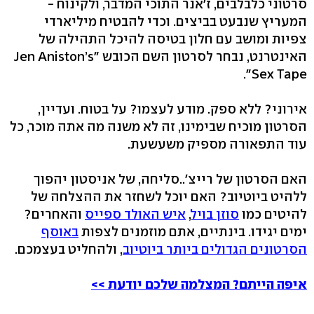
סרטוני כלבלבים, ז'אנר התוכי המדבר, ולקינוח -
המעריץ שנבעט בביצים. וכדי להבטיח מיליארדי
צפיות ומושב עם חלון בטיסה להיכל התהילה של
האינטרנט, נבחר לסרטון השם הכובש "Jen Aniston’s
Sex Tape".
אירוני? ללא ספק. מודע לעצמו? על בטוח. ועדיין,
הסרטון מוכיח שבימינו, זה לא משנה מה אתה מוכר, כל
עוד התפאורה מספיק משעשעת.
האם הסרטון של רייצ'..סליחה, של אניסטון יהפוך
ללהיט ביוטיוב? האם יוכל לשחזר את ההצלחה של
להיטים כמו
סוזן בויל
,
איש האולד ספייס
והאחרים?
ימים יגידו. בינתיים, אתם מוזמנים לצפות
באוסף
הסרטונים הגדולים ביותר ביוטיוב
, ולהחליט בעצמכם.
איפה הייתם? המצלמה שלכם יודעת >>