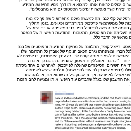
ים יכולים לראות אותו ולמצוא אותו דרך מנוע החיפוש. המידע
י יצירת קשר ואפשרות עדכוני הסטטוס גם היא מתבטלים".
רפל של קלי לגבי מה למעשה נעלם מהפרופיל שהופך למונצח
 88 התגובות של ממשתמשי פייסבוק ממורמרים ופגועים. בזמן תהליך
חסמה את הגישה לפרופיל בפני בני המשפחה או בני הזוג של
ו העלימה את הפוסטים, התגובות וההודעות האישיות של הנפטר -
ם מראש על הדבר כלל.
סט, רייצ'ל קופר, התלוננה על מחיקת ההודעות והפוסטים של בנה,
בגיל 19. "לכל חבריו ומשפחתו נגרם הכאב הנוסף של אובדן כל התרומה שלו
י האפשרות לשמור אותה קודם לכן. זה עידן האינטרנט, בו אנשים לא
תר..." כתבה. אוונג'לין תומפסון, שאחיה נהרג גם כן, איבדה
" את השירים והסיפורים שהעלה לפייסבוק, לאחר שיום אחד ניסתה
שלו (בסיסמה שנתן לה עוד לפני שמת) וגילתה שהיא לא יכולה
"אני אפילו לא יודעת איך פייסבוק גילתה שהוא מת, או למה שזה
י את החשבון שלו בגלל שחברים עוד חיפשו אותו ומגיעה להם הזכות
.