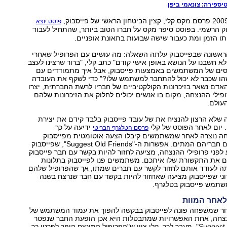
ספירה: צונאמי ביפן
פוסט יוצא
ק הרשמי. בפוסט סיפר מקס על חברו הטוב ביותר, שהתחיל לעבוד
ו הזמן ומת כעבור שישה שבועות בתאונת אופניים.
ראשונה שבפייסבוק עלתה השאלה: מה עושים עם הפרופיל שאחרי
א חשבנו על הנושא באופן אישי קודם" כתב קלי, "ברור שרצינו לעצב
ים של המשתמשים באמצעות פייסבוק, אבל איך מתמודדים עם
ו שכבר לא יכול להתחבר למשתמש שלו?" כדי לשקף את העובדה
דם נשאר בזיכרונות הקולקטיביים של חבריו לרשת החברתית, יצרו
פילי ההנצחה, מקום בו אנשים יכולים לחלוק את הזיכרונות שלהם
עולם.
שלא הרצון להנציח את של עובד פייסבוק בלבד קידם את יצירת
 יום לאחר הפוסט של קלי
ידיעה על כך
פרסם הטלגרף הבריטי
 נוצרה לאחר שמשתמשים קיבלו הצעה אוטומטית מפייסבוק
להישאר בקשר עם חבריהם המתים. אפשרות ה-"Suggest Old Friends", שפייסבוק
לפני פרופילי ההנצחה, מציעה לחזור להיות בקשר עם חבר פייסבוק
 את התקשורת שלו איתכם. משתמשים פנו לפייסבוק בתלונות
ה לעודד אותם לחזור לקשר עם חברים שמתו, אך שהפרופיל שלהם
רוני שפייסבוק מציעה שאחזור להיות בקשר עם חבר שנרצח בשנה
שתמש פייסבוק בטלגרף.
לאחר המוות
ר שמשפחה פונה לפייסבוק בבקשה להפוך את עמוד המשתמש של
צחה, אחת האפשרויות שמתבטלות היא אכן הופעת החבר שנפטר
ב-" Suggest Old Friends". מעבר לכך, קלי ציין ש"הפרופיל המונצח הופך לפרטי כך