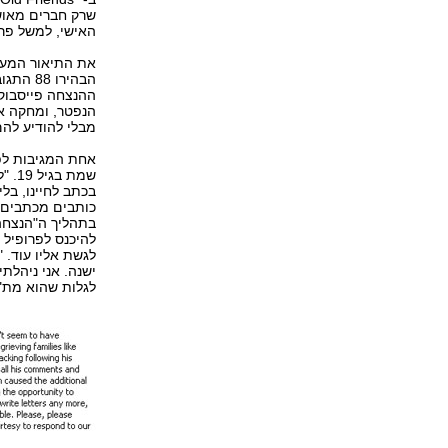
שרק חברים מאושר
האישי, למשל פרט
את התיאור המעו
הבהירו
ההנצחה פייסבוק 
הנפטר, ומחקה א
מבלי להודיע לה
אחת המגיבות לפו
שמת 
בכתב לחיינו, בל
כותבים מכתבים יו
בתהליך ה"הנצחה
להיכנס לפרופיל 
לגשת אליו עוד. 
ישנה. אני ניהלת
לגלות שהוא מת"