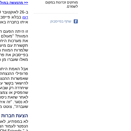
מוחקים זכרונות במקום
<< מהנעשה במולטי
לשמרם.
ב-26 לאוקטובר 2009 פרסם מקס קלי, קצין הביטחון הראשי של פייסבוק,
בבלוג פייסבו
דופן
שתף בפייסבוק
איתו בחברה באות
זו היתה הפעם ה
המוות? "מעולם ל
את מערכות היחס
תקשורת עם מישה
שלמרות המוות הא
בפייסבוק את פרו
מאלו שעברו מן ה
אבל האמת היתה 
פרופילי ההנצחה.
שאפשרות ההנצחה
שיחררה רק שבוע 
שהפסיק או צמצם
לאחר שזאת ניסת
לא נסגר. "זה אי
שעברה", צוטט מ
הצעת חברות 
לא במפתיע, לאח
הנפטר לעמוד הנ