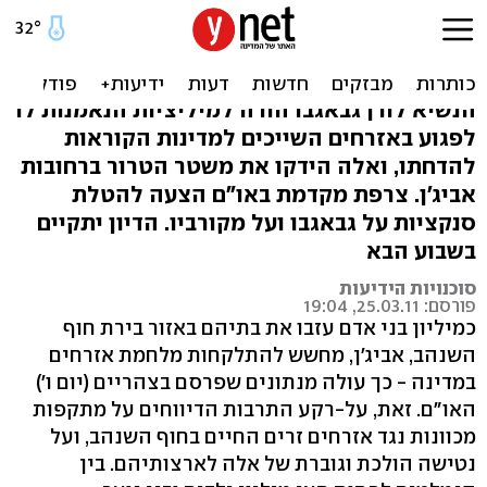
האו"ם: כמיליון נמלטו
מבתיהם בחוף השנהב
הנשיא לורן גבאגבו הורה למיליציות הנאמנות לו
לפגוע באזרחים השייכים למדינות הקוראות
להדחתו, ואלה הידקו את משטר הטרור ברחובות
אביג'ן. צרפת מקדמת באו"ם הצעה להטלת
סנקציות על גבאגבו ועל מקורביו. הדיון יתקיים
בשבוע הבא
סוכנויות הידיעות
פורסם: 25.03.11, 19:04
כמיליון בני אדם עזבו את בתיהם באזור בירת חוף
השנהב, אביג'ן, מחשש להתלקחות מלחמת אזרחים
במדינה - כך עולה מנתונים שפרסם בצהריים (יום ו')
האו"ם. זאת, על-רקע התרבות הדיווחים על מתקפות
מכוונות נגד אזרחים זרים החיים בחוף השנהב, ועל
נטישה הולכת וגוברת של אלה לארצותיהם. בין