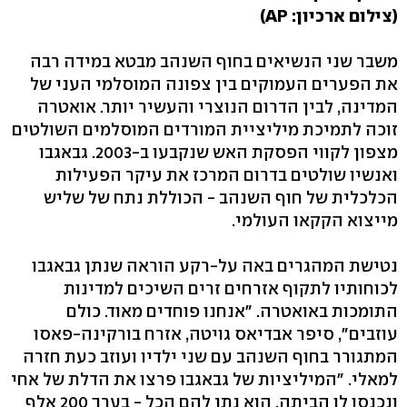
(צילום ארכיון: AP)
משבר שני הנשיאים בחוף השנהב מבטא במידה רבה
את הפערים העמוקים בין צפונה המוסלמי העני של
המדינה, לבין הדרום הנוצרי והעשיר יותר. אואטרה
זוכה לתמיכת מיליציית המורדים המוסלמים השולטים
מצפון לקווי הפסקת האש שנקבעו ב-2003. גבאגבו
ואנשיו שולטים בדרום המרכז את עיקר הפעילות
הכלכלית של חוף השנהב - הכוללת נתח של שליש
מייצוא הקקאו העולמי.
נטישת המהגרים באה על-רקע הוראה שנתן גבאגבו
לכוחותיו לתקוף אזרחים זרים השיכים למדינות
התומכות באואטרה. "אנחנו פוחדים מאוד. כולם
עוזבים", סיפר אבדיאס גויטה, אזרח בורקינה-פאסו
המתגורר בחוף השנהב עם שני ילדיו ועוזב כעת חזרה
למאלי. "המיליציות של גבאגבו פרצו את הדלת של אחי
ונכנסו לו הביתה. הוא נתן להם הכל - בערך 200 אלף