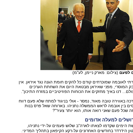
ם לפעם
(צילום: מארק ניימן, לע"מ)
תי לאובמה שמוכרחים קודם כל להקים חומת הגנה נגד איראן. אין
ק המוסרי, מפני שאיראן מבטאת היום את השחתת הערכים
לם... דנו באיך מחזקים את הכוחות הפוזיטיביים במזרח התיכון".
כה באווירה טובה מאוד, נמסר - אולי בניגוד למתח שלא פעם דווח
סים בין אובמה לראש הממשלה נתניהו. בארוחה שאל פרס בנות
זה שכל פעם שאני רואה אותו, הוא יותר צעיר"?
ירושלים למעלה אדומים
 הימים שקדמו לצאתו לארה"ב שלוש פעמים על-ידי נתניהו,
ון הידרדר בחודשים האחרונים על-רקע הקיפאון בתהליך המדיני.