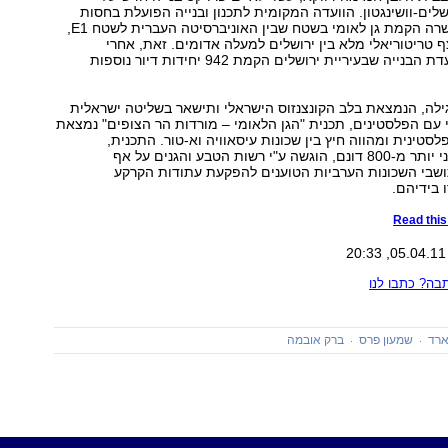
שלים-וושינגטון. הוועדה המקומית לתכנון ובנייה הפועלת בחסות
ה הקמת גן לאומי בשטח שבין האוניברסיטה העברית לשטח E1,
ף טריטוריאלי מלא בין ירושלים למעלה אדומים. זאת, אחרי
שאתמול ישרה ועדת הבנייה שבעיריית ירושלים הקמת 942 יחידות דיור נוספות
ילה, הנמצאת בלב הקונצנזוס הישראלי ותישאר בשליטה ישראלית
עם הפלסטינים, תכנית "הגן הלאומי – מורדות הר הצופים" נמצאת
סטינית ומהווה חיץ בין שכונות עיסאוויה וא-טור. התכנית,
המשתרעת על פני יותר מ-800 דונם, הוגשה ע"י רשות הטבע והגנים על אף
שבי השכונות הערביות הטוענים להפקעת עתודות הקרקע
 בידיהם.
Read this 
ה? כתבו לנו
ארד
שמעון פרס
ברק אובמה