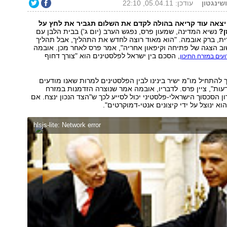
ושינגטון
עודכן: 05.04.11, 22:10
צאה עוד קריאה בהולה לקדם את השלום תגביר את לחץ על
ן?
נשיא המדינה, שמעון פרס, נפגש הערב (יום ג') בבית הלבן עם
ת, ברק אובמה. "הוא מאוד רוצה לחדש את התהליך, אבל תהליך
ב הצגה של פתיחה וקיפאון אחריה", אמר פרס לאחר מכן. אובמה
, הסכם בין ישראל לפלסטינים הוא "צורך דחוף
עים במזרח התיכון
 להתחיל מו"מ ישיר בינינו לבין הפלסטינים למרות שאנו מודעים
דעות", ציין פרס. לדבריו, אובמה אמר שנוצרה הזדמנות במזרח
ן הסכסוך הישראלי-פלסטיני יכול לסייע לכך ש"הצד הנכון ינצח. אם
וא ינוצל על ידי קיצונים אנטי-דמוקרטים".
hlsjs-lite: Network error