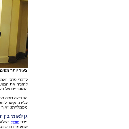
צעיר יותר מפע
לדברי פרס, "אמר
להזניח את המאב
המוסריים של העו
הפגישה כולה נער
עליו בהקשר ליח
מפמלייתו: "איך 
גן לאומי בין 
פרס
בשלושת
תודרך
שמעמדו בוושינגט