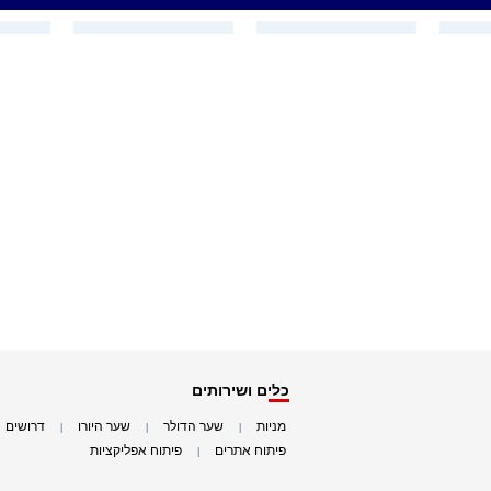
כלים ושירותים
מניות
שער הדולר
שער היורו
דרושים
|
|
|
|
פיתוח אתרים
פיתוח אפליקציות
|
|