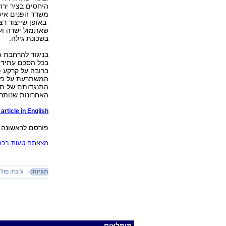
היחסים בציר ירו
משרד הפנים אישר
באופן שייצור רצ
בשכונת גילה.
בניגוד להרחבת ג
בכל הסכם עתידי 
ברובה על קרקע פל
התנגדותם של תו
האחרונות שנותרו
article in English
פורסם לראשונה 05.04.11, 20:33
מצאתם טעות בכתב
תגיות:
ג'ונתן פול
מומלצים