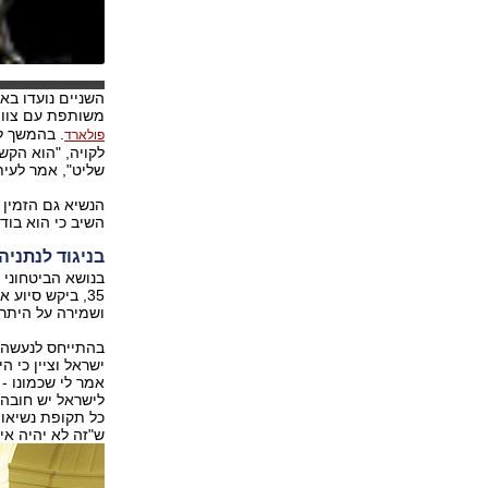
משותפת עם צוות
. בהמשך ל
פולארד
לקויה, "הוא הקש
שליט", אמר לעית
הנשיא גם הזמין 
השיב כי הוא בודק
בניגוד לנתניה
35, ביקש סיוע
ושמירה על היתרו
בהתייחס לנעשה ב
ישראל וציין כי 
אמר לי שכמונו - 
לישראל יש חובה 
כל תקופת נשיאות
ש"זה לא יהיה אי