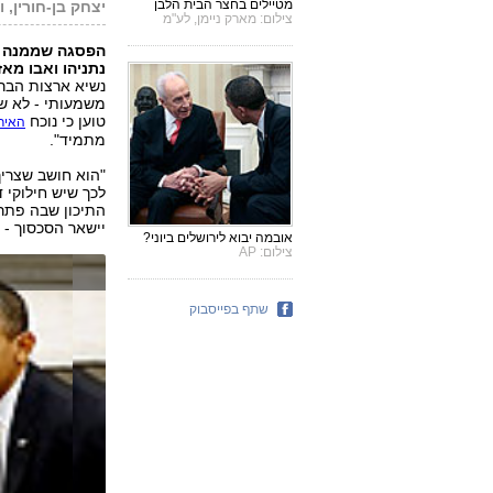
מטיילים בחצר הבית הלבן
יצחק בן-חורין, ו
צילום: מארק ניימן, לע"מ
הפסגה שממנה י
נתניהו ואבו מאז
נשיא ארצות הברי
משמעותי - לא שו
טוען כי נוכח
האירו
מתמיד".
"הוא חושב שצריך
לכך שיש חילוקי 
התיכון שבה פתרו
יישאר הסכסוך - ה
אובמה יבוא לירושלים ביוני?
צילום: AP
שתף בפייסבוק