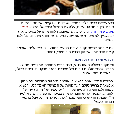
השניים נועדו בארבע עיניים בבית הלבן במשך 45 דקות ואז קיימו ארוחת צהריים
יהם. בין היתר הנושאים, עלה גם המרגל הישראלי הכלוא
ג'ונתן
, פרס ביקש מאובמה לחון אותו על בסיס בראות
מכתב ששלח נתניהו
יב בעניין, לא ציפיתי שהוא יענה במקום. שוחחתי איתו גם על גלעד
ונאים.
את אובמה להשתתף בוועידת הנשיא בחודש יוני בירושלים. אובמה
 את סדר יומו, אך טון דבריו היה חיובי, נמסר.
ו - האווירה טובה מאוד
בנושא הביטחוני ושיתוף הפעולה האסטרטגי, פרס ביקש מטוסים חמקניים מסוג F-
 אמריקני לרכש סוללות נופות של מערכת ההגה מרקטות "כיפת ברזל",
ן האיכותי של ישראל.
מזרח התיכון אמר הנשיא כי אובמה חזר על מחויבותו לביטחון
היא נשארת בראש סולם העדיפויות של הממשל האמריקני. "הנשיא
כמוהו ולכן הוא נגד ניסיון של דה-לגיטימציה של מדינת ישראל.
להגן על עצמה ולו יש חובה לראות בביטחונה כשיקול מרכזי למשך
ו". אובמה הדגיש כי הוא מוכן ללכת למהלך מדיני, אבל בתנאי
רוע חד פעמי".