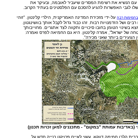
עם הנשיא את רשימת המסרים שיעביר לאובמה, ובעיקר את
לו לגבי האפשרות להגיע להסכם עם הפלסטינים בעתיד הקרוב.
על-ידי מזכירת המדינה האמריקנית, הילרי קלינטון. "זוהי
חמימות רבה
ים ושל הזדמנויות רבות. זהו כבוד גדול לקבל אותך בוושינגטון.
צא בשינוי הטומן בחובו סיכויים ותקווה לצד אתגרים. מחוייבותך
חה של ישראל", אמרה קלינטון. היא גם החמיאה לפרס ואמרה:
 (באדיבות עמותת "במקום" - מתכננים למען זכויות תכנון)
בבית הלבן חמימה דווקא, עשוי לאיים פרויקט בנייה חדש על