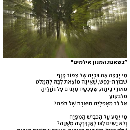
"בשאגת המנון אילמים"
מִי יְבַכֶּה אֶת בִּכְיָה שֶׁל צִפּוֹר כָּנָף
שְׁבוּרַת-נֶפֶשׁ, שֶׁאֵינָהּ מוֹצֵאת לִבָּהּ לְהִמָּלֵט
מֵאוּדֵי בֵּיתָהּ, שֶׁעַכְשָׁיו מְגִנִּים עַל גּוֹזָלֵיהָ
מֵלִבְקוֹעַ
אֶל לֵב מַאְפֵּלְיָה מוּאֶרֶת שֶׁל תֹּפֶת?
מִי יִסַּע עַל הַכְּבִישׁ הַמְפֻיָּח
וְלֹא יָשִׂים לִבּוֹ לְאַנְדַּרְטָה מְשֻׁנָּה?