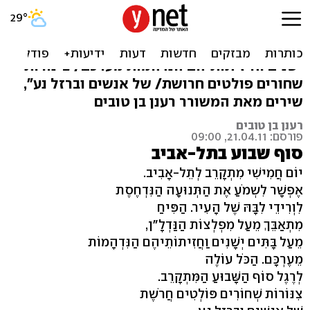
"ורידי ליבה של העיר"
"הפיח מתאבך מעל מפלצות הנדל"ן/ מעל בתים
ישנים וחיזיתותיהם הנדהמות מערכם/ צינורות
שחורים פולטים חרושת/ של אנשים וברזל נע",
שירים מאת המשורר רענן בן טובים
רענן בן טובים
פורסם: 21.04.11, 09:00
סוף שבוע בתל-אביב
יוֹם חֲמִישִׁי מִתְקָרֵב לְתֵל-אָבִיב.
אֶפְשָׁר לִשְמֹעַ אֶת הַתְּנוּעָה הַנִּדְחֶסֶת
לִוְרִידֵי לִבָּהּ שֶׁל הָעִיר. הַפִּיחַ
מִתְאַבֵּךְ מֵעַל מִפְלְצוֹת הַנַּדְלָ"ן,
מֵעַל בָּתִּים יְשָׁנִים וַחֲזִיתוֹתֵיהֶם הַנִּדְהָמוֹת
מֵעֶרְכָּם. הַכֹּל עוֹלֶה
לְרֶגֶל סוֹף הַשָּׁבוּעַ הַמִּתְקָרֵב.
צִנּוֹרוֹת שְׁחוֹרִים פּוֹלְטִים חֲרֹשֶת