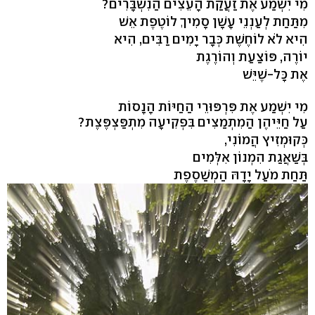
מִי יִשְׁמַע אֶת זַעֲקַת הָעֵצִים הַנִשְׁבָּרִים?
מִתַּחַת לְעַנְנֵי עָשָׁן סָמִיךְ לוֹטֶפֶת אֵשׁ
הִיא לֹא לוֹחֶשֶׁת כְּבָר יָמִים רַבִּים, הִיא
יוֹרֶה, פּוֹצַעַת וְהוֹרֶגֶת
אֶת כָּל-שֶׁיֵּשׁ
מִי יִשְׁמַע אֶת פִּרְפּוּרֵי הַחַיּוֹת הָנָסוֹת
עַל חַיֵּיהֶן הַמִתְמַצִים בִּפְקִיעָה מִתְפַּצְפֶּצֶת?
כְּקוּמְזִיץ הֲמוֹנִי,
בְּשַׁאֲגַת הִמְנוֹן אִלְּמִים
תַּחַת מֹעַל יָדָהּ הַמְשַׁסֶפֶת