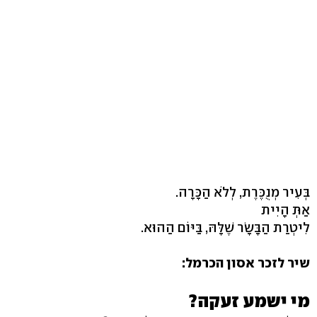
בְּעִיר מְנֻכֶּרֶת, לְלֹא הַכָּרָה.
אַתְּ הָיִית
לִיטְרַת הַבָּשָׂר שֶׁלָּהּ, בַּיּוֹם הַהוּא.
שיר לזכר אסון הכרמל:
מי ישמע זעקה?