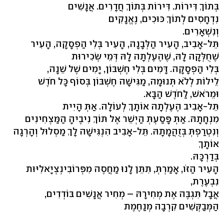
בְּתוֹךְ דִּירוֹת. דִּירוֹת בְּתוֹךְ חֲדָרִים. אֲנָשִׁים
נִדְחָסִים לְתוֹךְ כּוּכִים, נֶאֱנָקִים
וְנִשְׁאָרִים.
תֵּל-אָבִיב, הָעִיר הַלְּבָנָה, הָעִיר בְּלִי הַפְסָקָה, הָעִיר
שֶׁחֻלְּקָה לָהּ, שֶׁהֶעֶלְתָה לָהּ דְּמֵי שְׂכִירוּת
בְּלִי הַפְסָקָה. דָּמִים בְּלִי חֶשְׁבּוֹן, יָמִים שֶׁל שֵׁנָה,
לֵילוֹת לְלֹא תְּנוּמָה, מַגִּישָׁה חֶשְׁבּוֹן בְּסוֹף כָּל חֹדֶשׁ
וּמֵרֹאשׁ, לַחֹדֶשׁ הַבָּא.
תֵּל-אָבִיב הֶעֶלְתָה אוֹתָךְ לְעוֹלָה. אַתְּ הָיִית
מִנְחָתָהּ. אַתְּ פָּסַעְתְּ הַיְשֵׁר אֶל תּוֹךְ נִיבֶיהָ הַמַּצְחִינִים
וְנִטְרַפְתְּ בְּזֻהֲמָתָהּ. תֵּל-אָבִיב הִנְגִּישָׁה לָךְ מַסְלוּל וְהָרְגָה
אוֹתָךְ
בְּדַרְכָּהּ.
הָעִיר הַזֹּו, אָמַרְתְּ, תִּתֵּן לָנוּ מַחֲסֶה מִפְּרוֹבִינְצְיָאלִיּוּת
נִבְעֶרֶת,
אֲבָל תִּגְבֶּה אֶת מְחִירָהּ – מְחִיר אֲנָשִׁים בּוֹדְדִים,
הַמְּבַקְּשִׁים קִרְבָה מְנַחֶמֶת