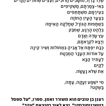
שֶׁלֶד בַּרְזֶל, מוֹשָׁבִים חֲרוּכִים, וְעֵצִים שְׁחוֹרִים הַנָּדִים
בְּאִי-צַמַּרְתָּם, מַשְׁקִיפִים
בְּעֵירֻמָּם, מִשְׁתַּתְּפִים
בְּצַעַר הָעָיִן הַחוֹזָה
בְּשֻׁתָּפוּת הַגּוֹרָל, שֶׁחָלְקָה הָאֵימָה
בְּלַהַט הָרֶגַע, שֶׁחִבֵּק
עֵץ שָׂדֶה וְאָדָם
וְיָצָא לִקְרָאתָם,
כְּבַת יִפְתָּח אֶל אָבִיהָ בִּמְחוֹלוֹת וְשִׁיר קִינָה
עַל אוֹדוֹת הֶעָבָר הַמֻבְטָח
לֶעָתִיד הַבָּא
לְקַיֵּם
אֶת שֶׁלּא נַעֲשָׂה.
מִי יִשְׁמַע זְעָקָה, עַתָּה,
בַּשֶׁקֶט?
רענן בן טובים הוא משורר ואמן. ספרו, "על ספסל
בטשרניחובסקי", יצא לאור בהוצאת "עקד".