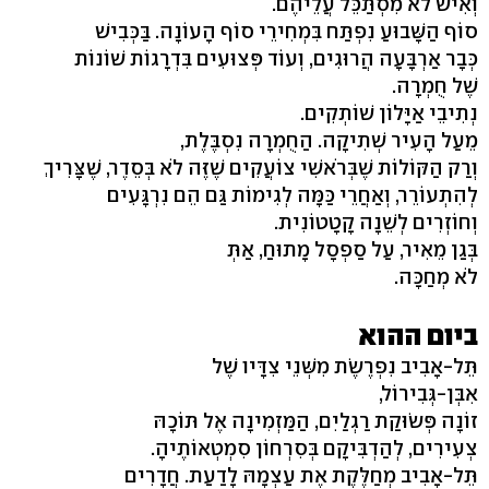
וְאִישׁ לֹא מִסְתַּכֵּל עֲלֵיהֶם.
סוֹף הַשָּׁבוּעַ נִפְתַּח בִּמְחִירֵי סוֹף הָעוֹנָה. בַּכְּבִישׁ
כְּבָר אַרְבָּעָה הֲרוּגִים, וְעוֹד פְּצוּעִים בִּדְרָגוֹת שׁוֹנוֹת
שֶׁל חֻמְרָה.
נְתִיבֵי אַיָּלוֹן שׁוֹתְקִים.
מֵעַל הָעִיר שְׁתִיקָה. הַחֻמְרָה נִסְבֶּלֶת,
וְרַק הַקּוֹלוֹת שֶׁבְּרֹאשִׁי צוֹעֲקִים שֶׁזֶּה לֹא בְּסֵדֶר, שֶׁצָּרִיךְ
לְהִתְעוֹרֵר, וְאַחֲרֵי כַּמָּה לְגִימוֹת גַּם הֵם נִרְגָּעִים
וְחוֹזְרִים לְשֵׁנָה קָטָטוֹנִית.
בְּגַן מֵאִיר, עַל סַפְסָל מָתוּחַ, אַתְּ
לֹא מְחַכָּה.
ביום ההוא
תֵּל-אָבִיב נִפְרֶשֶׂת מִשְּׁנֵי צִדָּיו שֶׁל
אִבְּן-גְּבִירוֹל,
זוֹנָה פְּשׂוּקַת רַגְלַיִם, הַמַּזְמִינָה אֶל תּוֹכָהּ
צְעִירִים, לְהַדְבִּיקָם בְּסִרְחוֹן סִמְטְאוֹתֶיהָ.
תֵּל-אָבִיב מְחַלֶּקֶת אֶת עַצְמָהּ לָדַעַת. חֲדָרִים