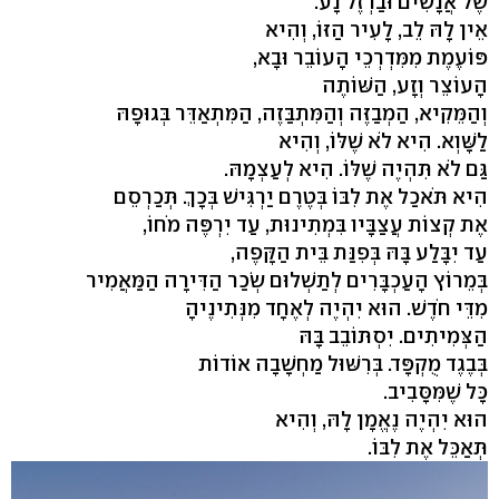
שֶׁל אֲנָשִׁים וּבַרְזֶל נָע.
אֵין לָהּ לֵב, לָעִיר הַזּוֹ, וְהִיא
פּוֹעֶמֶת מִמִּדְרְכֵי הָעוֹבֵר וּבָא,
הָעוֹצֵר וְזָע, הַשּׁוֹתֶה
וְהַמֵּקִיא, הַמְבַזֶּה וְהַמִּתְבַּזֶה, הַמִּתְאַדֵּר בְּגוּפָהּ
לַשָּׁוְא. הִיא לֹא שֶׁלּוֹ, וְהִיא
גַּם לֹא תִּהְיֶה שֶׁלּוֹ. הִיא לְעַצְמָהּ.
הִיא תֹּאכַל אֶת לִבּוֹ בְּטֶרֶם יַרְגִּישׁ בְּכָךְ. תְּכַרְסֵם
אֶת קְצוֹת עֲצַבָּיו בִּמְתִינוּת, עַד יִרְפֶּה מֹחוֹ,
עַד יִבָּלַע בָּהּ בְּפִנַּת בֵּית הַקָּפֶה,
בְּמֵרוֹץ הָעַכְבָּרִים לְתַשְׁלוּם שְׂכַר הַדִּירָה הַמַּאֲמִיר
מִדֵּי חֹדֶשׁ. הוּא יִהְיֶה לְאֶחָד מִנְּתִינֶיהָ
הַצְּמִיתִים. יִסְתּוֹבֵב בָּהּ
בְּבֶגֶד מֻקְפָּד. בְּרִשּׁוּל מַחְשָׁבָה אוֹדוֹת
כָּל שֶׁמִּסָּבִיב.
הוּא יִהְיֶה נֶאֱמָן לָהּ, וְהִיא
תְּאַכֵּל אֶת לִבּוֹ.