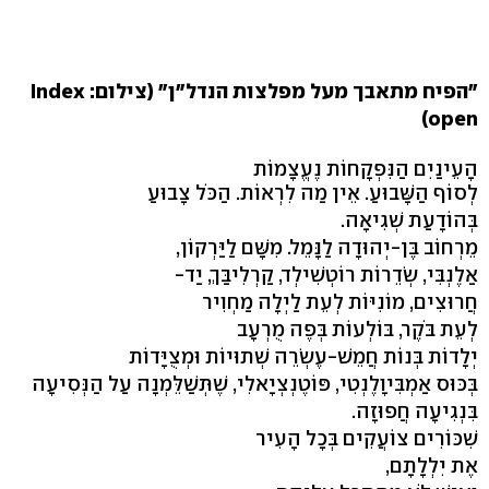
"הפיח מתאבך מעל מפלצות הנדל"ן" (צילום: Index
open)
הָעֵינַיִם הַנִּפְקָחוֹת נֶעֱצָמוֹת
לְסוֹף הַשָּׁבוּעַ. אֵין מַה לִרְאוֹת. הַכֹּל צָבוּעַ
בְּהוֹדָעַת שְׁגִיאָה.
מֵרְחוֹב בֶּן-יְהוּדָה לַנָּמֵל. מִשָּׁם לַיַּרְקוֹן,
אַלֶנְבִּי, שְׂדֵרוֹת רוֹטְשִׁילְד, קַרְלִיבַּךְ, יַד-
חֲרוּצִים, מוֹנִיּוֹת לְעֵת לַיְלָה מַחְוִיר
לְעֵת בֹּקֶר, בּוֹלְעוֹת בְּפֶה מֻרְעָב
יְלָדוֹת בְּנוֹת חֲמֵשׁ-עֶשְׂרֵה שְׁתוּיוֹת וּמְצֻיָּדוֹת
בְּכּוּס אַמְבִּיוָלֶנְטִי, פּוֹטֶנְצְיָאלִי, שֶׁתְּשַׁלֵּמְנָה עַל הַנְּסִיעָה
בִּנְגִיעָה חֲפוּזָה.
שִׁכּוֹרִים צוֹעֲקִים בְּכָל הָעִיר
אֶת יִלְלָתָם,