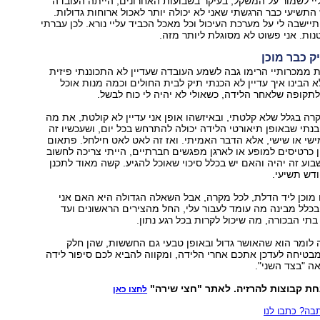
י לשמור על המשקל, בעיקר בשבועות האחרונים, הייתה העובדה
שיעי כבר הרגשתי שאני לא יכולה יותר לאכול ארוחות גדולות.
ישבה לי על מערכת העיכול וכל מאכל הכביד עליי נורא. לכן עברתי
נות. אני פשוט לא מסוגלת ליותר מזה.
יק כבר מוכן
 ה-36 רבות ממכרותיי הרימו גבה לשמע העובדה שעדיין לא התכוננתי פיזית
א הבינו איך עדיין לא הכנתי תיק לבית החולים וכמה מנות אוכל
לתקופה שלאחר הלידה, כשאולי לא יהיה לי כוח לבשל.
רה בגלל שלא קלטתי, ובאיזשהו אופן אני עדיין לא קולטת, את מה
נתי שבאופן תיאורטי הלידה יכולה להתרחש בכל יום, ושעכשיו זה
שי או שישי, אלא הדבר האמיתי. ואז זה לאט לאט חילחל. פתאום
כרטיסים למופע או לארגן מפגשים חברתיים, הייתי צריכה לחשוב
בוע זה יהיה והאם יש בכלל סיכוי שאוכל להגיע. קשה מאוד לתכנן
דש תשיעי.
 מוכן ליד הדלת, לכל מקרה, אבל השאלה הגדולה היא האם אני
בכלל מבינה מה עומד לעבור עלי, החל מהצירים הראשונים ועד
תי הבכורה, מה שיכול לקרות בכל רגע נתון.
ה לומר הוא שהאושר גדול ובאופן טבעי גם החששות, שהן חלק
בטיחה לעדכן אתכם אחרי הלידה, ומקווה להביא לכם סיפור לידה
אה "בצד השני".
ת קבוצות להרזיה. לאתר "חצי שירה"
לחצו כאן
ה? כתבו לנו