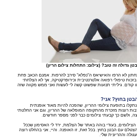
ן גדולה זה טוב? (צילום: התחלות צילום הריון)
חתון לא הרפו והאישיאס ה"נפלא" סירב להרפות. אמנם הכאב פחת
זכות טיפולי רפואה אלטרנטיבית וכירופרקטיקה, אך לא הצלחתי
 קודם. גיליתי תנועות שפשוט קשה לי לעשות ואני ממש מקווה שזה
טן בחוץ? אני?
נתקלו בתופעת צילומי ההריון, שהפכה להיות מאוד אופנתית
בות רוצות מזכרת מהתקופה המופלאה של ההריון, וגם אני החלטתי
ה, ולשם כך קבעתי צילומים כבר לפני מספר חודשים.
הצילומים, בעודי בוהה באתר של הצלמת, ירד לי האסימון שככל
טלם עם הבטן בחוץ. בכל זאת, זו האופנה. והיי, אני בהחלט רוצה
ולה וההריונית שלי.