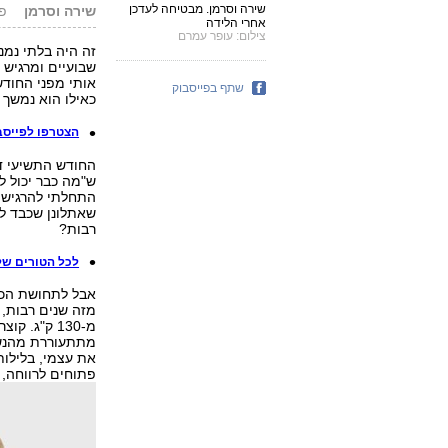
שירה וסרמן. מבטיחה לעדכן
שירה וסרמן
פורס
אחרי הלידה
צילום: עופר עמרם
זה היה בלתי נמנ
שבועיים ומרגיש 
אותי מפני החודש
שתף בפייסבוק
כאילו הוא נמשך ו
הצטרפו לפייסבוק של ynet וקבלו עדכונים חמ
החודש התשיעי דו
ש"מה כבר יכול ל
התחלתי להרגיש ש
שאתלונן שכבד לי
רבות?
לכל הטורים של
אבל לתחושת הכב
מזה שנים רבות,
מ-130 ק"ג.
מתתעוררת מהנשימ
את עצמי, בלילות
פתוחים לרווחה, 