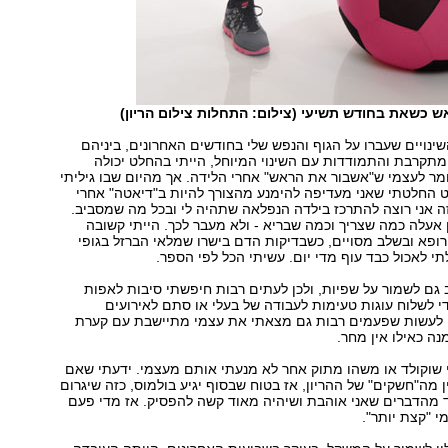
 כשאת בחודש תשיעי (צילום: התחלות צילום הריון)
ינויים שעברו על הגוף והנפש שלי בחודשים האחרונים, ביניהם
תקרבת והתמודדות עם השינוי המיוחל, הייתי בהחלט יכולה
ומר לעצמי ש"אשבור את הראש" אחרי הלידה. אך מהיום שבו גיליתי
ט החלטתי שאני מעדיפה להימנע מהצורך להיות ב"דיאטה" אחרי
ה אני רוצה להתרכז בילדה הנפלאה שתהיה לי ובכל מה שמסביב.
אעלה כמה שצריך וכמה שבריא - ולא מעבר לכך. הייתי קשובה
ופא ובשלב מסויים, כשבדיקות הדם בישרו שמלאי הברזל בגופי
תי לאכול כבד עוף מדי יום. עשיתי הכל לפי הספר.
 גם לשמור על שפיות, ולכן לעתים רבות חיפשתי סיבות לאפות
די לשלוח עוגות טעימות לעבודה של בעלי או סתם לאירועים
לעשות שפעמים רבות גם מצאתי את עצמי מתיישבת עם קערת
ה כאילו אין מחר.
שוקולד או משהו מתוק אחר לא מנעתי אותם מעצמי. ידעתי שאם
ן מה"חשקים" של ההריון, אז בטוח שבסוף יגיע בולמוס, כזה שיגרום
וד מהדברים שאני אוהבת ושיהיה מאוד קשה להפסיק. אז מדי פעם
י "קצת יותר".