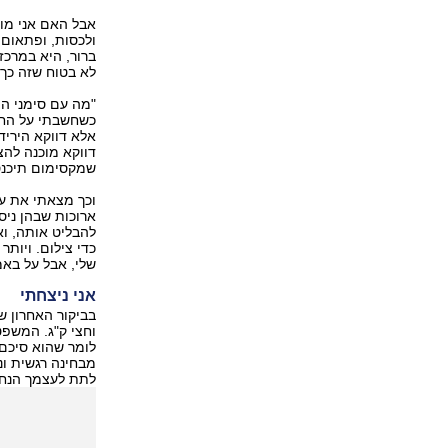
אבל האם אני מוכ
ולכסות, ופתאום 
ברור, היא במרכזו
לא בטוח שזה כך 
"מה עם סימני ה
כשחשבתי על החש
אלא דווקא היריד
דווקא מוכנה להצ
שמקסימום תיכנס
וכך מצאתי את ע
ארוכות שבהן ניס
להבליט אותה, וא
כדי צילום. ויות
שלי, אבל על בא
אני ניצחתי
בביקור האחרון ש
וחצי ק"ג. המשפט
לומר שהוא סיכם 
מבחינה רגשית ונ
לתת לעצמך הנחות