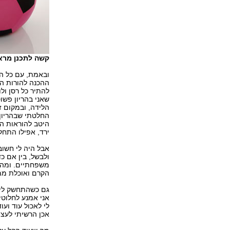
קשה לתכנן מראש
ובאמת, עם כל הש
ההכנה להורות המ
להתיר כל רסן ול
שאני בהריון פשו
הלידה, ובמקום ז
החלטתי שבהריון 
היטב להוראות הר
ירד, אפילו התחל
אבל היה לי חשוב
ולבשל, בין אם כ
משפחתיים. ומה 
הקרם ואוכלת ממנ
גם כשהתחשק לי 
אני אמנע לחלוטי
לי לאכול עוד וע
אכן הרשיתי לעצמ