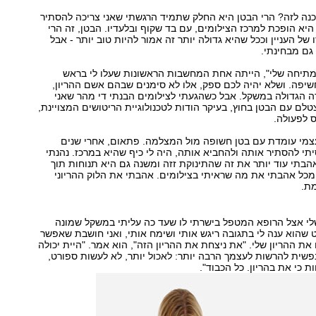
נה לזה? הרי הבטן היא החלק שתמיד הרגשתי שאני צריכה להסתיר
היא הופכת למרכז הצילומים, עם בד שקוף ובלעדיו. הבטן, זה הרי
 של העניין וככל שהיא גדולה יותר זה אמור להיות טוב יותר - אבל
גם מבחינתי.
מתיחה שלי", הייתה אחת המחשבות הראשונות שעלו לי בראש
יפה. ושלא יהיה לכם ספק, אלו לא סימנים שבהם אשם ההריון,
ה הגדולה במשקל. אבל כשהגעתי לצילומים הבנתי די מהר שאני
טלם עם הבטן בחוץ, בעיקר הודות לטכנולוגיית הריטושים המצויינת,
 לפעולה.
צמי עומדת עם בטן חשופה מול המצלמה. פתאום, אחרי שנים
יתי להסתיר אותה ולהחביא אותה, היה לי כיף שהיא במרכז. נהנתי
הבתי עוד יותר את זה שהתינוקת זזה ומשנה גם היא תנוחות תוך
ר מכל אהבתי את מה שראיתי בצילומים. אהבתי את הלוק ההריוני
מת.
לי אצל הרופא המטפל בישרתי לו שעד כה עליתי במשקל שמונה
 שהוא ענה לי בתגובה ריגש אותי ושימח אותי, ואני חושבת שאפשר
את ההריון שלי. "את ניצחת את ההריון הזה", הוא אמר. "היית יכולה
פשית להרשות לעצמך הרבה יותר: לאכול יותר, לא לעשות ספורט,
 כי את בהריון. כל הכבוד".