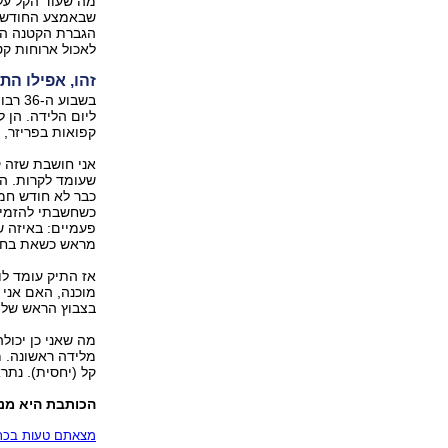
מה שעוד הקל עלי
שבאמצע החודש הת
הגברת הקטנה התי
לאכול ארוחות קט
זהו, אפילו הת
בשבוע
ליום הלידה. הן ל
קפואות בפריזר, 
אני חושבת שזה ק
שעומד לקרות. הב
כבר לא חודש חמי
כשחשבתי להזמין 
פעמיים: באיזה ש
מראש כשאת בחו
אז התיק עומד לו
מוכנה, האם אני 
בצבוץ הראש של ב
מה שאני כן יכול
מלידה ראשונה. מ
קל (יחסית). נתר
הכותבת היא מנח
מצאתם טעות בכתב