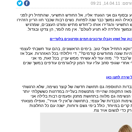
ם: 14.04.11, 09:21
ע ובסוף גם אני הגעתי אליו, אל החודש התשיעי, שהתחיל רק לפני
כאילו הוא נמשך כבר שנה לפחות. נשים רבות שכבר חוו הריון הזהירו
 התשיעי והגדירו אותו כ"חודש מתיש ומורט העצבים, שמרגיש
נמשך והלידה לא תגיע לעולם". אין מה לומר, הן צדקו ובגדול.
ים וסרטונים בלעדיים
וקא התחיל אצלי טוב. בימים הראשונים, בהם עוד חשבתי לעצמי
היות שונה מחודשים קודמים?", די זילזלתי בכל האזהרות. אבל אז
"כבד לי". מזה עוד לא עשיתי ממש עניין. בכל זאת, מי אני
 אחרי שגופי סחב עליו עוד המון קילוגרמים עודפים במשך שנים
 שירה לחצו כאן
דות התווספה גם תחושה חדשה של קוצר נשימה, שלא הרגשתי
 מאז התקופה שהייתי מתנשפת בעלייה במדרגות כששקלתי יותר
 קוצר הנשימה גם מלווה בתחושת מחנק ופעמים רבות בלילה אני
ות הכבדות של עצמי, בתחושה ש"אין לי אוויר", ואפילו מצאתי
 קרים במיוחד, כולל בימי גשם ורוחות, ישנה עם כל החלונות
רק כדי לנשום אויר צח.