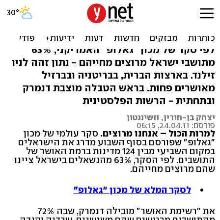
"מדד האושר": הישראלים
במקום השביעי בעולם
לפי סקר של מכון "גאלופ" האמריקני, 63%
מתושבי ישראל מרוצים מחייהם - נתון זהה לניו
זילנד. בארצות הברית, בבריטניה ובברזיל
מאושרים פחות. בראש הטבלה מוצבת דנמרק
ובתחתית - הרשות הפלסטינית
יצחק בן-חורין, וושינגטון
פורסם: 24.04.11, 06:15
למרות הכול – אנחנו מרוצים.
סקר עולמי של מכון
"גאלופ" שפורסם בסוף השבוע מדרג את הישראלים
במקום השביעי מבין 124 מדינות ברמת האושר של
התושבים. לפי הסקר, 63% מהנשאלים בישראל ציינו
שהם מרוצים מחייהם.
לסקר המלא של מכון "גאלופ"
את "רשימת האושר" מובילה דנמרק, שבה 72%
מהתושבים מרגישים שהם משגשגים. שבדיה וקנדה