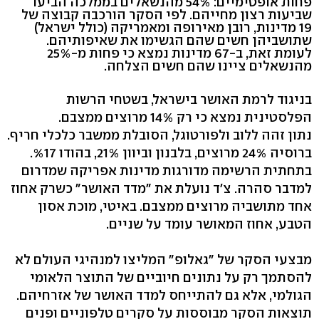
פחות אופטימיים: 54% מהנשאלים בממלכה הביעו
שביעות רצון מחייהם. לפי הסקר הורכבה קבוצה של
19 מדינות, רובן מאירופה ומאמריקה (כולל ישראל)
שתושביהן חשים שהם הגשימו את שאיפותיהם.
לעומת זאת, ב-67 מדינות נמצא כי פחות מ-25%
מהנשאלים ציינו שהם חשים הצלחה.
בניגוד לרמת האושר בישראל, בשטחי הרשות
הפלסטינית נמצא כי רק 14% מרוצים ממצבם.
נתון זהה ללוב ולפורטוגל, הסובלת ממשבר כלכלי חריף.
ברוסיה 24% מרוצים, בלבנון וביוון 21%, בהודו %17.
בתחתית הרשימה מדורגות מדינות אפריקה שמדרום
למדבר סהרה. צ'ד נועלת את "מדד האושר" כשרק אחוז
אחד מתושביה מרוצים ממצבם. באיטי, מוכת אסון
הטבע, אחוז המאושר עומד על שניים.
מבצעי הסקר של "גאלופ" המליצו למנהיגי העולם לא
להסתמך רק על נתונים חיוביים של התוצר הלאומי
הגולמי, אלא גם להתייחס למדד האושר של אזרחיהם.
תוצאות הסקר מבוססות על סקרים טלפוניים ופנים