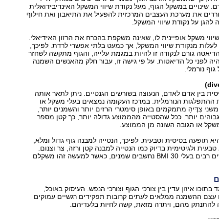
. שינויים במשקל הגוף, מעל נקודת שיווי המשקל האינדיבידואלית
ררים את מערכת העצבים המרכזית להפעיל את התיאבון ואת חילוף
להגן על נקודת שיווי המשקל.
יווי משקל אופיינית לו, שאינה משקפת בהכרח את הרזון האידיאלי.
ל לעלות מנקודת שיווי המשקל, אך כמעט בלתי אפשרי לרדת. לפיכך,
הדיאטה גורם לנקודה זו להיות במגמת עלייה, והגוף מתקשה לשחזר
ה לפני כל הדיאטות. על פי גישה זו, עבור חלק מהאנשים השמנה
וף נורמלי.
סית בין אדם לאדם, הנעוצה בשורשים הגנטיים. ניתן לתאר אותה
ההתפלגות הנורמלית. במרכז העקומה נמצאים בעלי משקל או
שני צִדֶּיהָ מתמקמים באופן סימטרי הרזים יותר והשמנים יותר,
גבוהים יותר. ככל שהסטייה מהממוצע גדולה יותר, כך קטן מספר
שקל או הגובה השונה מן הממוצע.
היא תופעה בסיסית וטבעית. לפיכך, הנטייה למבנה גוף גדול ומלא,
בעית ולגיטימית בדיוק כמו הנטייה למבנה קטן ורזה, צר וצנום.
מכאן נובע שאנשים רבים בעלי 30 BMI נחשבים שמנים, כאשר למעשה זהו משקלם
ם
בתוכו איזון עדין בין צורכי הגוף וצורכי הנפש. העיסוק באוכל,
ו עצם ההשמנה ממלאים לעתים קרובות תפקידים רגשיים עמוקים
להתנתק מהם, ויתרה מזאת, קשה לחיות בלעדיהם.