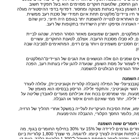
גֶן החסכן, שלטענת חוקרים מסוימים הוא בעל תפקיד חשוב
השומן בגוף בעִתות מצוקה ומחסור. דפדוף בדפי ההיסטוריה מגלה
 חיו ציידים־מלקטים תחת איום תמידי של סכנת רעב ממשית.
ם האחראים לנטייה להשמנת יתר בגופם היה חיוני, כיוון שהם
 האנרגיה וסיפקו יתרון הישרדותי בתקופות של רעב.
המלקטים, תושבים שמוצאם מאזור הסהר הפורה, שנהגו לביית
ם, לא סבלו מסכנת הרעבה. אצלם, לטענת החוקרים, עשויים
ים חסכניים משמינים ויותר גֶנים רזים, המתאימים לסביבה שבה
ן.
שים שמנים הם אלה הנושאים את הגנים של הציידים־המלקטים
ף לשמור על מסת השומן, שנועדה להגן עליו בעִתות רעב, הפכה
ד הגורמים הבולטים להשמנה.
ה השמנה
נבנציונלי של המילה (הגבלה קלורית וקוגניטיבית), עלולה לעורר
 רגשי וקוגניטיבי, והתקפי זלילה. הריסוּן בבסיסו הוא מאמץ של
נעות, ומי שמרסנים בכוח את אכילתם מועדים לאובדן שליטה על
זלילה, יותר ממי שאינם חווים איסור או הגבלה.
מע, אחת הסיבות העיקריות לעלייה במשקל אחרי תהליך של הרזיה,
ה, כלומר החסך הקלורי, ההגבלה וההימנעות.
 חומרים שווה השמנה
ניסיונות הרזיה חוזרים גורמים לירידה של 15% עד 30% בחילוף החומרים בגוף, מה
שגורם לו להזדקק לפחות אנרגיה לצורך קיומו. לדוגמה, מי שצרך 1,800 קלוריות ביום
ושמר על משקל קבוע, יזדקק לאחר הפחתת המשקל ל־1,300 קלוריות בלבד. כעת די