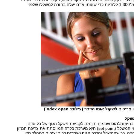
בצריכה החורגת מ־1,300 קלוריות כדי שאותו אדם יעלה בחזרה למשקלו שלפני
יכים לשקול אותו הדבר (צילום: index open)
משקל
בהיפותלמוס שבמוח תורמת לקביעת משקל הגוף של כל אדם
ואדם. נקודת שיווי המשקל (set point) היא מערכת בקרה המווסתת את צריכת המזון
יה, כך שהמשקל והרכב הגוף נשמרים לרוב יציבים במהלך חייו