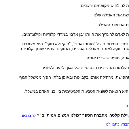
 לנו לחוש מקופחים ורעבים.
ת את האכילה שלנו.
 את עונג האכילה.
 לאדם להעריך את היותו "בן אדם" במדדי קלוריות וקילוגרמים.
מדד במינוחים של "מותר ואסור", "חוקי ולא חוקי". היא מעוררת
ת דווקא לאותם מאכלים אסורים, מתוקים ועתירי שומן וקלוריות.
אטה, סופה שישברו אותה.
עלמות מהצרכים הבסיסיים של הגוף לרעב ולשובע.
חפושת, מרחיקה אותנו בקביעות ובאופן בלתי־הפיך ממשקל הגוף
יא חוטאת לשוֹנוּת הטבעית הלגיטימית בין בני האדם במשקל,
ה!
יילת קלטר, מחברת הספר "כולנו אנשים אמיתיים"?
לחצו כאן
ה? כתבו לנו