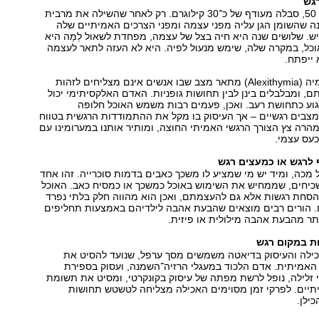
גש
עידית, אישה בת 50, סבלה מעודף של כ־30 קילוגרם. רק לאחר שהשילה את מרבית
ה שהשומן הגן עליה מפני עצמה ומפני הצרכים האמיתיים שלה
ש. שלושים שנה היא חיה בצל של עצמה, מפחדת לשאול לְמָה היא
כל, במקרה שלה, שימש מנעול לפיה. היא לא העזה לתאר לעצמה
ייפתח.
המונח אלקסיתימיה (Alexithymia) מתאר מצב שבו אנשים אינם מצליחים לזהות
ם, ומבלבלים בינן לבין תחושות גופניות. האדם האלקסיתימי יכול
גוע כתחושת רעב. ואכן, פעמים רבות משמש האוכל חלופה
צבים רגשיים – אך העיסוק בו מקל את ההתמודדות הרגשית בטווח
הרה צץ הצורך הרגשי האמיתי החוצה, ומותיר אותנו במערומינו עם
כעס עצמי.
 לרגש או כמעצים רגש
ל מכה, ומיד יש מי שמציע לו משכך כאבים בדמות סוכרייה. זהו אחד
כיחים, שממחיש את השימוש באוכל כמשכך או כמסיח כאב. האוכל
הסחת רגשות אלא גם להעצמתם, ואכן הוא מהווה חלק בלתי נפרד
ם. הורים רבים מוצאים שהבעת אהבה לילדיהם באמצעות תחליפים
יותר מהבעת אהבה מילולית או פיזית.
ות במקום רגש
ילה והעיסוק בדיאטה משמשים מסך ערפל, שנועד להסיט את
האמיתית. אדם הלכוד במעגלי הרזיה־השמנה, ועסוק בספירת
 זלילה, נופל לרשת מפתה של עיסוק בקונקרטי, ומסיט את תשומת
יתיים. לפרקי זמן מסוימים האכילה מצליחה לטשטש תחושות
ילן.