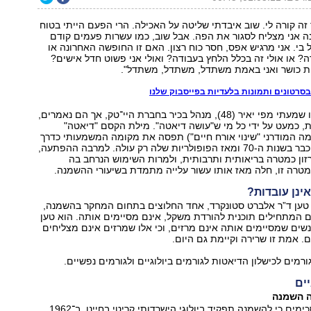
ך זה קורה לי. שוב איבדתי שליטה על האכילה. הרי הפעם הייתי בטוח
 אני מצליח לסגור את הפה. אבל שוב, כמו עשרות פעמים קודם
 בי. אני מרגיש אפס, חסר כוח רצון. האם זו החופשה האחרונה או
 או אולי זה בכלל הלחץ בעבודה? ואולי אני פשוט חדל אישים?
ת כושר ואני באמת משתדל, משתדל, משתדל".
בסרטונים ותמונות בלעדיות בפייסבוק שלנו
את הדברים הללו שמעתי מפי יאיר (48), מנהל בכיר בחברת היי־טק, אך הם נאמרים,
ת, כמעט על ידי כל מי ש"עושה דיאטה". מילת הקסם "דיאטה"
ה המודרני "שינוי אורח חיים") תפסה את מקומה המשמעותי כדרך
להפחתת משקל כבר בשנות ה-70 ומאז הפופולריות שלה רק עולה. למרבה ההפתעה,
ון כמטרה בריאותית ותרבותית, ולמרות השימוש הנרחב בה
טרה זו, חלה מאז אותו עשור עלייה מתמדת בשיעורי ההשמנה.
ינן עובדות?
בר בשנת 1959 טען ד”ר אלברט סטונקרד, אחד החלוצים בתחום המחקר בהשמנה,
 המתחילים תוכנית להורדת משקל, אינם מסיימים אותה. הוא טען
שים שמסיימים אותה אינם מרזים, וכי אלו שמרזים אינם מצליחים
 אמת זו שרירה וקיימת גם היום.
רמים לכישלון הדיאטות לגורמים ביולוגיים ולגורמים נפשיים.
יים
ה השמנה
חוקרים רבים מסכימים כי להשמנה תפקיד ביולוגי הישרדותי קריטי בחיינו. ב־1962