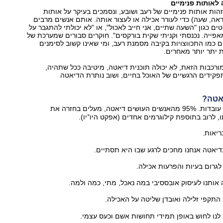
לאותות פנימיים
ות אותות פנימיים של רעב ושובע, ונסמכים בעיקר על אותות
מראה, שעה) כדי לעורר אכילה או לעצור אותה. אותם אנשים מרבים
כגון "השעה שתיים, אני חייב לאכול", או "לא יכולתי להתגבר על
ייה. נכנסתי וקניתי שקית בורקסים". חוקרים סבורים שמערכת של
ים כמו התכווצויות בקיבה מסמנת רעב, ומי שאינו קשוב לסימנים
 יתר יותר מאחרים.
רכבות הזאת, לא יכולה תוכנית דיאטה, מיטיבה ככל שתהיה,
קידים הרגשיים של האוכל בחיים, ושוב נותרת הדיאטה
אטה?
הדיאטות אינן עובדות. 95% מהאנשים העושים דיאטה, מעלים בחזרה את
לרוב בתוספת קילוגרמים אחדים (אפקט היו־יו).
ריאות.
דיאטה אנחנו מחכים לרגע שבו היא תסתיים.
לגרום בעיות והפרעות אכילה.
אותנו לעיסוק אובססיבי במה נאכל, מתי, כמה ולמה.
התקפי זלילה ואובדן שליטה על האכילה.
לנו לחוש באופן תמידי תחושות אשם וכעס עצמי.