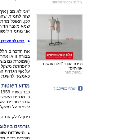
צילום: shutterstock
"אני לא מבין אי
שזה לתמיד, שהנה
לכן, האוכל מהתל
שמא מעבר הדירה?
אני מתמיד לעשו
בואו להתעדכן 
בצורה זו או אחר
(שמוכרת גם בשמ
כריכת הספר "כולנו אנשים
אמיתיים"
על אף הגדרת הרז
עטיפת ספר
כאמצעי להשגת מ
מדוע דיאטות א
שתף בפייסבוק
כ
כי מרבית האנשים
גם כי מרבית האנ
לשמור על משקלם.
ניתן לחלק את הגו
גורמים ביולוג
הישרדות שוו