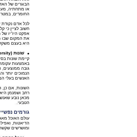
הבוגרים של האדם
או מתחתיה, מעו
החומרים, במטרה 
לכל אדם נקודת ש
חשוב לציין כי ק
אפקט היו־יו של 
את המקום שבו הי
היא בעצם משקל ג
שׁוֹנוּת (diversity)
קיימת שונות בסי
באמצעות עקומת 
גובה ממוצעים, ומ
הנמוכים יותר וה
האנשים בעלי המ
השונות, אם כן, 
רחב ושמנמן היא ט
הטבעי.
גורמים נפשיי
עולם האוכל מאגד 
הדיאטות, ואפיל
ומושרשים שקשה 