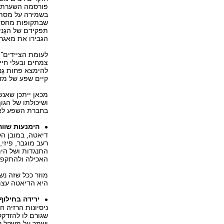
פורסמה השערת ה
בשמירה על מסת 
שבתקופות מחסור
תפקידם של הגֶני
הגבירו את מאגרי
לעומת הציידים־
צמחים ובעלי חיי
להימצא פחות גֶנ
קיים שפע של מזו
מכאן ייתכן שאנ
ושיכולתו של הגו
בחברת השפע לאח
הימנעות שוו
דיאטה, במובן הקו
רעב מוגבר, פיזי,
התנגדות ושל הימ
האכילה ולהתקפי 
מוזר ככל שזה נש
היא הדיאטה עצמ
ירידה בחילוף