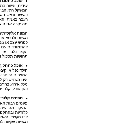
אוכל כחסם ר
המשקל היא הבינ
כאישה וכאשת אי
רעבה באמת. האו
מה יקרה אם הוא 
רגשות ולבטא אות
לפרש עצב או גע
להתמודדות עם מ
הקצר בלבד. עד מ
תחושות תסכול ו
אוכל כתחליף
הילד נפל או קיב
המצבים היותר ש
אינו משמש רק ל
מכל אירוע בחיי
כגון אוכל, קלה 
ספירת קלורי
פעמים רבות האכ
המיקוד מהבעיה 
קלוריות ובהתקפי
לבו מקשייו האמ
רגשיות שקשה להכ