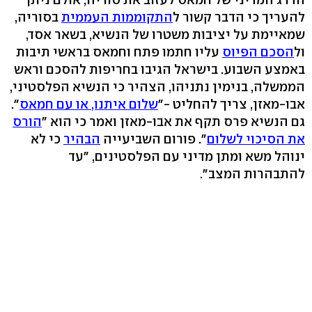
להעריך כי הדבר קשור ל
התקוממות העממית
בסוריה,
שמאיימת על יציבות משטרו של הנשיא, בשאר אסד,
ול
הסכם הפיוס
עליו חתמו פתח וחמאס בראשי תיבות
באמצע השבוע. בישראל הגיבו בחריפות להסכם וראש
הממשלה, בנימין נתניהו, הצהיר כי הנשיא הפלסטיני,
אבו-מאזן, צריך להחליט -"
שלום איתנו, או עם חמאס
".
גם הנשיא פרס תקף את אבו-מאזן ואמר כי הוא "
הורס
את הסיכוי לשלום
". פורום השביעייה
הבהיר
כי לא
ינוהל משא ומתן מדיני עם הפלסטינים, "עד
להתבהרות המצב".