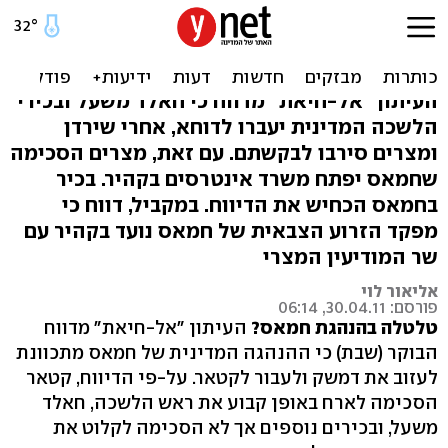
דיווח: הנהגת חמאס עוזבת
את דמשק לקטאר
העיתון "אל-חיאת" מדווח כי חאלד משעל ובכירי
הלשכה המדינית יעברו לדוחא, אחרי שירדן
ומצרים סירבו לבקשתם. עם זאת, מצרים הסכימה
שחמאס יפתח משרד אינטרסים בקהיר. בכיר
בחמאס הכחיש את הדיווח. במקביל, דווח כי
מפקד הזרוע הצבאית של חמאס נועד בקהיר עם
שר המודיעין המצרי
אליאור לוי
פורסם: 30.04.11, 06:14
טלטלה בהנהגת חמאס?
העיתון "אל-חיאת" מדווח
הבוקר (שבת) כי ההנהגה המדינית של חמאס מתכוונת
לעזוב את דמשק ולעבור לקטאר. על-פי הדיווח, קטאר
הסכימה לארח באופן קבוע את ראש הלשכה, חאלד
משעל, ובכירים נוספים אך לא הסכימה לקלוט את