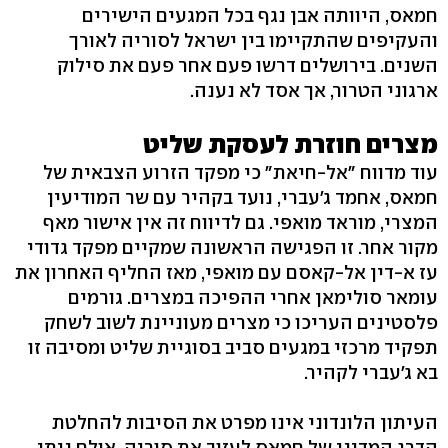
חמאס, היוותה אבן נגף בכל המגעים הישירים
והעקיפים שהתקיימו בין ישראל לסוריה לאורך
השנים. בירושלים דרשו פעם אחר פעם את סילוק
ארגוני הטרור, אך אסד לא נענה.
מצרים חוזרת לעסקת שליט
עוד מדווח "אל-חיאת" כי מפקד הזרוע הצבאית של
חמאס, אחמד ג'עברי, נועד בקהיר עם שר המודיעין
המצרי, מוראד מואפי. גם לדיווח זה אין אישור מאף
מקור אחר. זו הפגישה הראשונה שמקיים מפקד גדודי
עז א-דין אל-קאסם עם מואפי, מאז החליף האחרון את
עומאר סולימאן אחרי ההפיכה במצרים. גורמים
פלסטינים העריכו כי מצרים מעוניינת לשוב לשחק
תפקיד מרכזי במגעים סביב בסוגיית שליט ומסיבה זו
בא ג'עברי לקהיר.
העיתון הלונדוני אינו מפרט את הסיבות להחלטת
הדרג המדיני של חמאס לעזוב את סוריה, אולם ניתן