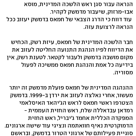
הנראה עבור סגן ראש הלשכה המדינית, מוסא
אבו-מרזוק, שיעבור מדמשק לקהיר.
עוד דווח כי הדרג הצבאי של חמאס בדמשק יעזוב ככל
הנראה לרצועת עזה.
חבר הלשכה המדינית של חמאס, עיזת רשק, הכחיש
את הדיווח לפיו הנהגת התנועה החליטה לעזוב את
מקום מושבה בדמשק ולעבור לקטאר. לטענת רשק, אין
בידיעה כל אמת והנהגת חמאס ממשיכה לפעול
מסוריה.
ההנהגה המדינית של חמאס פועלת מדמשק זה יותר
מעשור, אחרי נאלצה לעזוב את ירדן ב-1999. בדמשק
הצטרפו ראשי חמאס לראש הג'יהאד האיסלאמי
רמדאן עבדאללה שלח, ראש החזית העממית -
המפקדה הכללית אחמד ג'יבריל, ראש החזית
הדמוקרטית נאיף חוואתמה ונציגי עוד שישה ארגונים.
סוגיית פעילותם של ארגוני הטרור בדמשק, ובראשם