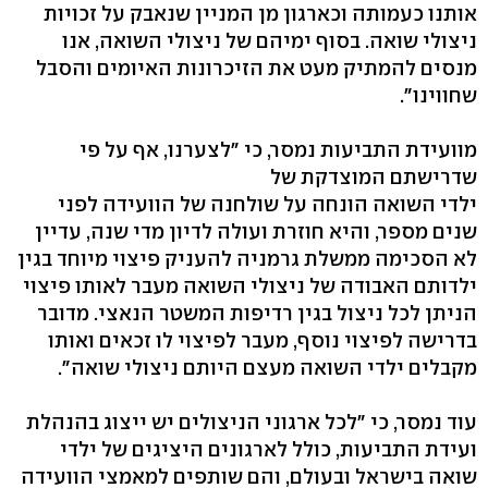
אותנו כעמותה וכארגון מן המניין שנאבק על זכויות
ניצולי שואה. בסוף ימיהם של ניצולי השואה, אנו
מנסים להמתיק מעט את הזיכרונות האיומים והסבל
שחווינו".
מוועידת התביעות נמסר, כי "לצערנו, אף על פי
שדרישתם המוצדקת של
ילדי השואה הונחה על שולחנה של הוועידה לפני
שנים מספר, והיא חוזרת ועולה לדיון מדי שנה, עדיין
לא הסכימה ממשלת גרמניה להעניק פיצוי מיוחד בגין
ילדותם האבודה של ניצולי השואה מעבר לאותו פיצוי
הניתן לכל ניצול בגין רדיפות המשטר הנאצי. מדובר
בדרישה לפיצוי נוסף, מעבר לפיצוי לו זכאים ואותו
מקבלים ילדי השואה מעצם היותם ניצולי שואה".
עוד נמסר, כי "לכל ארגוני הניצולים יש ייצוג בהנהלת
ועידת התביעות, כולל לארגונים היציגים של ילדי
שואה בישראל ובעולם, והם שותפים למאמצי הוועידה