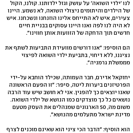
לנו 'ילדי השואה' על עושק וגזל ילדותנו. קולנו, הקול
של הילדים והיתומים ניצולי השואה, לא נשמע. היינו
צעירים, איש לא התייחס אלינו הוזנחנו ונשכחנו. איש
לא היה לנו לפה ואנו היינו עסוקים בבניית חיים
חדשים תוך הדחקה של הזוועות אותן חווינו".
הם הוסיפו: "אנו דורשים מוועידת התביעות לשתף את
נציגנו, ללא דיחוי, בתביעת ילדי השואה לפיצוי
מממשלת גרמניה".
יחזקאל אדירם, חבר העמותה, שכילד הוחבא על-ידי
הפרטיזנים ביערות ליטה, סיפר: "זו הפעם הראשונה
שאנו יוצאים כך להפגין. אני לא חושב שיש עוד הרבה
נושאים כל כך מוצדקים כמו הנושא של ילדי השואה.
משום מה, 50 הארגונים שמנהלים את העסק מטעם
מדינת ישראל מתעלמים מהנושא".
הוא הוסיף: "הדבר הכי ציני הוא שאינם מוכנים לצרף