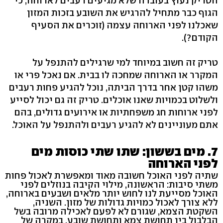
הטריק נעוץ בעובדה שלא מגיעים רעבים לארוחה, כי
הגוף כבר מתחיל להרגיש את השובע בזכות המזון
שאכלנו לפני הארוחה עצמה (זוכרים את הסעיף
הקודם?).
טריק זה חשוב במיוחד למי שרגילים להתנפל על
המקרר או הארוחה שמחכה לו בבית. אם נאכל פרי או
משהו קטן אחר בדרך הביתה, נוכל להגיע פחות רעבים
ולשלוט בכמויות שאנו אוכלים. טריק זה גם יכול לסייע
לפני ארוחות חג משפחתיות או אירועים גדולים, בהם
אתם מעוניינים לא להגיע רעבים ולהתנפל על האוכל.
7. מים בששון: שתו שתי כוסות מים
לפני הארוחה
שתיה לפני האוכל חשובה מאוד ומאפשרת לאכול פחות
משתי סיבות: הראשונה, מילוי הקיבה בנוזלים לפני
האוכל מסייעת לנו לחוש יותר מלאים ושבעים בארוחה,
ללא צורך לאכול כמויות גדולות של מזון. השניה,
השקטת הצמא, שגורם לא לפעם לאכילה מרובה בשל
הבלבול בין תחושת צמא ותחושת שובע. במקרה של