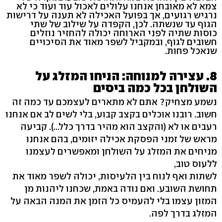
צמא לא מאובחן אנחנו עלולים לאכול עוד ועוד כי לא
נרגיש רגועים, אך בפועל האכילה לא תענה על דרישות
הגוף עד שנשתה. לכן, הקפדה על שילוב של שתי
כוסות שתיה לפני הארוחה יכולה להחזיר נוזלים
חשובים לגוף, ובמקביל לשפר מאוד את הסיכויים
שנאכל פחות.
8. עצירה למנוחה: הניחו המזלג על
השולחן בכל כמה ביסים
נשמע מצחיק? אתם לא מתארים לעצמכם עד כמה זה
חשוב. רובנו אוכלים בקצב קבוע, בלי לשים לב אם אנחנו
רעבים או לא (והקצב הוא מהיר בדרך כלל...). קביעה
מראש של זמני הפסקת אכילה יזומים, בהם אנחנו
מניחים את המזלג על השולחן ומאפשרים לעצמנו
ללעוס טוב,
לשתות ואף לנוח בין הלעיסות, יכולה לשפר מאוד את
תחושת השובע. ואם נודה באמת, שכחנו ליהנות מן
המזון עצמו בלי להעמיס כל הזמן את המנה הבאה על
המזלג בדרך לפה.