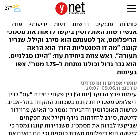
פקחי עוז התעמתו עם נספח
קונגו: "היה עצבני"
אנשי רשות האוכלוסין ביקשו לראות את מסמכי
הדיפלומט, אך לטענתם הוא סירב וקילל. שגריר
קונגו: "מה זו המנטליות הזו? הוא הראה
תעודה". ראש צוות ביחידת עוז: "היינו סבלניים.
הוא גבר גדול וכולנו מתחת ל-1.75 מטר". צפו
בעימות
עומרי אפרים ורונן מדזיני
פורסם: 09.06.11, 20:07
עימות פרץ הבוקר (יום ה') בין פקחי יחידת "עוז" לבין
דיפלומט משגרירות קונגו בשכונת התקווה בתל-אביב.
מרשות האוכלוסין וההגירה נמסר כי האיש, פרוידור
קיטטה, סירב להזדהות, גידף וקילל את הפקחים
שביקשו לבדוק את מסמכיו. משגרירות קונגו נמסר כי
קיטטה הוא דיפלומט משרת כנספח וכי הם רואים את