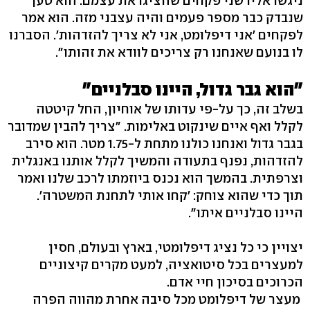
ניגשו אליו שני פקחים שהציגו את עצמם. הוא טען
שנבדק כבר מספר פעמים והיה עצבני מזה. הוא אמר
לפקחים 'אני דיפלומט, אני לא צריך להזדהות'. הסברנו
לו בנועם שאנחנו רק צריכים לוודא את זהותו".
"הוא גבר גדול, היינו סבלניים"
בשלב זה, כך על-פי עדותו של אוחיון, החל קיטטה
לקלל ואף איים שינקוט באלימות. "צריך להבין שמדובר
בגבר גדול ואנחנו כולנו מתחת ל-1.75 מטר. הוא סירב
להזדהות, נפנף בתעודה והמשיך לקלל אותנו באנגלית
וצרפתית. בהמשך הוא נכנס ביוזמתו לרכב שלנו ואמר
תוך כדי שהוא צוחק: 'קחו אותי לתחנת המשטרה'.
היינו סבלניים איתו".
יצויין כי כל נציג דיפלומטי, בארץ ובעולם, חסין
למעצרים בכל סיטואציה, למעט מקרים קיצוניים
הכרוכים בסיכון חיי אדם.
מעצר של דיפלומט מכל סיבה אחרת מהווה הפרה