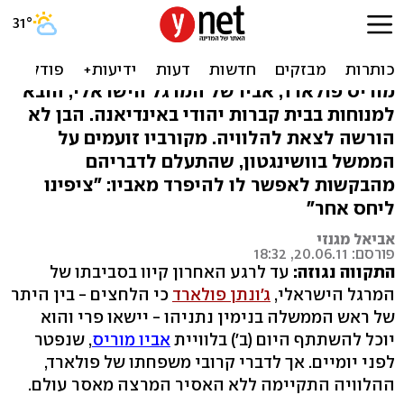
בקשת נתניהו לא עזרה:
פולארד לא יצא להלוויה
מוריס פולארד, אביו של המרגל הישראלי, הובא
למנוחות בבית קברות יהודי באינדיאנה. הבן לא
הורשה לצאת להלוויה. מקורביו זועמים על
הממשל בוושינגטון, שהתעלם לדבריהם
מהבקשות לאפשר לו להיפרד מאביו: "ציפינו
ליחס אחר"
אביאל מגנזי
פורסם: 20.06.11, 18:32
התקווה נגוזה:
עד לרגע האחרון קיוו בסביבתו של
המרגל הישראלי,
ג'ונתן פולארד
כי הלחצים - בין היתר
של ראש הממשלה בנימין נתניהו - יישאו פרי והוא
יוכל להשתתף היום (ב') בלוויית
אביו מוריס
, שנפטר
לפני יומיים. אך לדברי קרובי משפחתו של פולארד,
ההלוויה התקיימה ללא האסיר המרצה מאסר עולם.