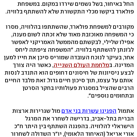
החל באיחור, בשל גשמים שירדו במקום. במשפחת
פולארד ביקשו מכלי התקשורת שלא להשתתף בלוויה.
מקורבים למשפחת פולארד, שהשתתפו בהלוויה, מסרו
כי המשפחה מאוכזבת מאוד שלא זכתה לשום מענה,
אפילו שלילי, לבקשתם מהממשל האמריקני לאפשר
לג'ונתן להשתתף בלוויה. "המשפחה ציפתה ליחס
אחר, בעיקר לנוכח העובדה שמוריס סיכן את חייו למען
המדינה. ב
מלחמת העולם השנייה
, כאשר היה צורך
לבצע ניסיונות של חיסונים דחופים הוא התנדב לנסות
אותם על עצמו, תוך סיכון חיים גדול. זאת מלבד החיים
הרבים שהציל במסגרת פעולותיו בחקר הסרטן
ובתחומים נוספים".
אתמול
הפגינו עשרות בני אדם
מול שגרירות ארצות
הברית בתל-אביב, בדרישה לשחרר את המרגל
הישראלי להלוויה. בהפגנה השתתף בין היתר ח"כ
אורי אריאל (האיחוד הלאומי), יו"ר השדולה לשחרור