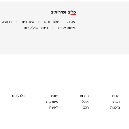
כלים ושירותים
מניות
שער הדולר
שער היורו
דרושים
|
|
|
|
פיתוח אתרים
פיתוח אפליקציות
|
|
יהדות
תיירות
יחסים
כלכליסט
דעות
אוכל
מעורבות
צרכנות
רכב
לאשה