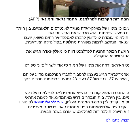
הבחירות הקרבות לפרלמנט. אחמדינג'אד וחמינאי
(AFP)
נו כי מינויו של מאלק-זאדה מנוגד לאינטרסים הלאומיים, בין היתר
ו במעשי שחיתות. הוא מכחיש את החשדות נגדו.
 למינוי עומדת לו לרועץ קרבתו לאספנדיאר רחים משאי, יועצו
נג'אד, הנחשב לדמות מעוררת מחלוקת בפוליטיקה האיראנית.
הוגשה הבוקר ההצעה לפרלמנט דווח כי מאלק-זאדה הגיש את
חוץ ושהיא התקבלה.
 האיראני דחה את מינויו של חמיד סג'אדי לשר לענייני ספורט
אחמדינג'אד הגיע בעצמו להסביר לחברי הפרלמנט מדוע עליהם
לאשר את המינוי, הצביעו 137 נגד מול 87 בעד. 23 נמנעו. בפרלמנט חברים בסך
 התגברו המחלוקות בין הנשיא אחמדינג'אד לפרלמנט על רקע
ם. בין היתר, בית הנבחרים דרש מאחמדינג'אד למנות אחראי
מו. קודם לכן התנגד המנהיג העליון,
לפיטוריו
אייתוללה עלי חמינאי
 ואף הציב אולטימאטום בפני אחמדינג'אד. פרשנים מעריכים
א היערכות לבחירות לפרלמנט שייערכו בשנה הבאה.
ה? כתבו לנו