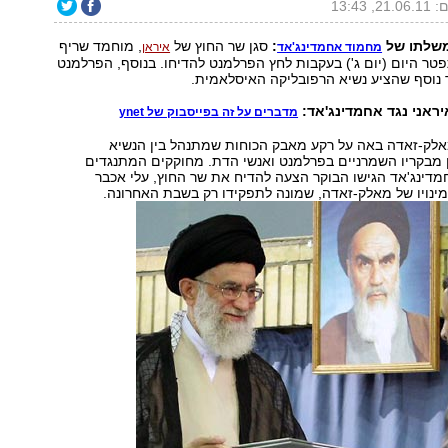
, 13:43
משלתו של
:
סגן שר החוץ של
, מוחמד שריף
מחמוד אחמדינג'אד
איראן
ר היום (יום ג') בעקבות לחץ הפרלמנט להדיחו. בנוסף, הפרלמנט
 נוסף שהציע נשיא הרפובליקה האיסלאמית.
ראני נגד אחמדינג'אד:
מדברים על זה בפייסבוק של ynet
לק-זאדה באה על רקע מאבק הכוחות שמתנהל בין הנשיא
 מבקריו השמרניים בפרלמנט ואנשי הדת. מחוקקים המתנגדים
דינג'אד הגישו הבוקר הצעה להדיח את שר החוץ, עלי אכבר
ינויו של מאלק-זאדה, שמונה לתפקידו רק בשבת האחרונה.