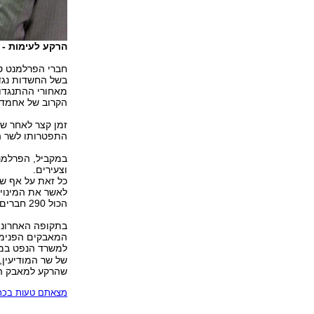
הרקע לעימות - 
חברי הפרלמנט טע
בשל החשדות נגד
מאחורי ההתנגדות
הקרוב של אחמדי
זמן קצר לאחר ש
התפטרותו לשר ה
במקביל, הפרלמנט
וצעירים.
כל זאת על אף ש
הכול 290 חברים.
בתקופה האחרונה
המאבקים הפנימיי
למשרד הנפט במקו
של שר המודיעין,
שהרקע למאבק הו
מצאתם טעות בכתב