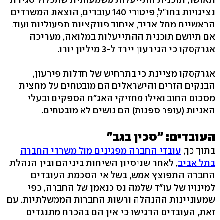
נציגויות בחו"ל, פיטורי 140 עובדים, הוצאת המשרדים
הראשיים מתל אביב, איחוד פונקציות תפעוליות ועוד.
אם תיושם תוכנית ההתייעלות במלואה, מעריכה
אגרקסקו כי הגירעון יירד ל-3 מיליון יורו.
אגרקסקו מציינת כי בתרחיש של חדלות פירעון,
הבנקים הזרים והישראלים הם מובטחים על מחצית
מסכום החוב ואילו מחזיקי האג"ח הספקים ובעלי
האניות (עופר ספנות) הם נושים לא מובטחים.
העובדים: "סכין בגב"
בתוך כך,
עובדי החברה מפגינים מול משרדי החברה
בתל אביב
, לאחר שניסיון השיחות ביניהם ובין הנהלת
החברה התפוצץ אמש, בשל אי הסכמת העובדים
למינויו של עו"ד שלמה נס כנאמן של החברה, כפי
שמעוניינות ההנהלה ורשות החברות הממשלתיות. עם
זאת, העובדים הדגישו כי אין הם בהכרח מתנגדים