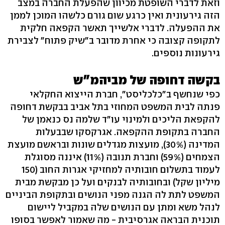
וזאת לדברי השופטת מכיוון שהפעלת החברה במצב
הזה גירעונית ואין כרגע שום גורם כלשהו המוכן לממן
את ההפעלה. לדברי אלשייך תאשר הקפאה חלקית
לתקופה קצובה כי אחרת מדובר ב"שיק פתוח" לצבירת
גירעונות נוספים.
בקשה דחופה של מביהמ"ש
כפי שנחשף ב"כלכליסט", חברת הייצוא החקלאי
פנתה לבית המשפט המחוזי בתל אביב בבקשת דחופה
להקפאת הליכים ולמינוי עו"ד שלמה נס כנאמן של
החברה בתקופת ההקפאה. אגרקסקו שבבעלות
המדינה (30%), מועצות מגדלים שונות ובראשם מועצת
הצמחים (59%) וחברת תנובה (11%) איננה מסוגלת
לעמוד בתשלום חובותיה למחזיקי אגרות החוב (150
מיליון שקל) ובחובותיה לבנקים ועל כן מבקשת מבית
המשפט לתת לה הגנה מפני הנושים ובתקופת הביניים
לנהל משא ומתן עם הנושים שלה במקביל ליישום
תוכנית הבראה אגרסיבית - מה שאמור לאפשר בסופו