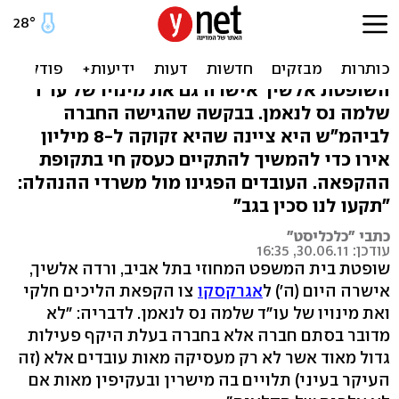
ביהמ"ש אישר לאגרקסקו צו
הקפאת הליכים חלקי
השופטת אלשיך אישרה גם את מינויו של עו"ד
שלמה נס לנאמן. בבקשה שהגישה החברה
לביהמ"ש היא ציינה שהיא זקוקה ל-8 מיליון
אירו כדי להמשיך להתקיים כעסק חי בתקופת
ההקפאה. העובדים הפגינו מול משרדי ההנהלה:
"תקעו לנו סכין בגב"
כתבי "כלכליסט"
עודכן: 30.06.11, 16:35
שופטת בית המשפט המחוזי בתל אביב, ורדה אלשיך,
אישרה היום (ה') ל
אגרקסקו
צו הקפאת הליכים חלקי
ואת מינויו של עו"ד שלמה נס לנאמן. לדבריה: "לא
מדובר בסתם חברה אלא בחברה בעלת היקף פעילות
גדול מאוד אשר לא רק מעסיקה מאות עובדים אלא (זה
העיקר בעיני) תלויים בה מישרין ובעקיפין מאות אם