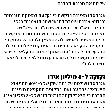
של יום את מכירת החברה.
אגרקסקו מציינת בבקשה כי נקלעה למצוקה תזרימית
וכי היא איננה עומדת בתנאי שטר הנאמנות כלפי
מחזיקי האג"ח וכי היא חוששת מ"כדור שלג" של
תפיסת נכסים שיהיו בו הסדר נושים. החברה מבקשת
מבית המשפט לאפשר לה להמשיך ולהתנהל כעסק חי
בתקופת ההקפאה וטוענת כי הפסקת פעילותה בשלב
הזה עשויה להיות "הרת אסון" למגזר החקלאי בישראל
שרבים בו עשויים למצוא את עצמם ללא יכולת לייצא
תוצרת לחו"ל.
זקוקה ל-8 מיליון אירו
אגרקסקו שולטת על נתח שוק של כ-40% מהייצוא
הישראלי. יחד עם זאת, בתקופת ההקפאה מציינת
החברה כי היא זקוקה להזרמת הון של כ-8 מיליון אירו.
אגרקסקו פנתה בימים האחרונים לבעלי המניות שלה
וביקשה מהם להשתתף לפי חלקם בהזרמה האמורה.