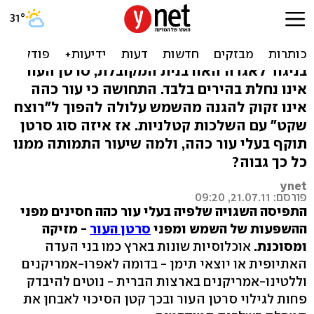
האם גם תימני או אתיופי
צריך קרם הגנה?
בניגוד לאגדה האורבנית המקובלת, סרטן העור
אינו נחלת בהירים בלבד. התחושה כי עור כהה
אינו זקוק להגנה מהשמש עלולה להפוך ל"רוצח
שקט" עם השלכות קטלניות. אז איזה סוג סרטן
תוקף בעלי עור כהה, ולמה שיעור התמותה ממנו
כל כך גבוה?
ynet
פורסם: 21.07.11, 09:20
התפיסה השגויה שלפיה בעלי עור כהה חסינים מפני
ההשפעות של השמש ומפני
סרטן העור
- מזיקה
ומסוכנת.
אוכלוסיות שונות בארץ כמו בני העדה
האתיופית או יוצאי תימן - בדומה לאפרו-אמריקנים
וללטינו-אמריקנים בארצות הברית - נוטים להיבדק
פחות לגילוי סרטן העור ובכך קטן הסיכוי לאבחן את