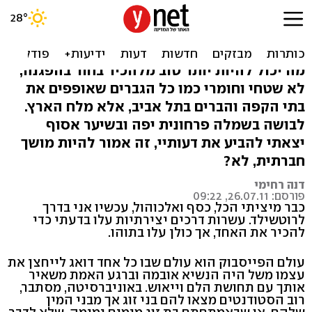
ימי מחאה: המון גברים
ערכיים, רק תבחרי לך
מה יכול להיות יותר טוב מלהכיר בחור בהפגנה,
לא שטחי וחומרי כמו כל הגברים שאופפים את
בתי הקפה והברים בתל אביב, אלא מלח הארץ.
לבושה בשמלה פרחונית יפה ובשיער אסוף
יצאתי להביע את דעותיי, זה אמור להיות מושך
חברתית, לא?
דנה רחימי
פורסם: 26.07.11, 09:22
כבר מיציתי הכל, כסף ואלכוהול, עכשיו אני בדרך
לרוטשילד. עשרות דרכים יצירתיות עלו בדעתי כדי
להכיר את האחד, אך כולן עלו בתוהו.
עולם הפייסבוק הוא עולם שבו כל אחד דואג לייחצן את
עצמו משל היה הנשיא אובמה וברגע האמת משאיר
אותך עם תחושת הלם וייאוש. באוניברסיטה, מסתבר,
רוב הסטודנטים מצאו להם בני זוג אך מבני המין