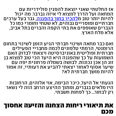
אז החלטתי שאני יוצאת להפגין סולידריות עם
המחאה ועל הדרך למצוא לי איזה גברבר. מה יכול
להיות יותר טוב מ
להכיר בחור בהפגנה
, גבר בעל ערכים
חברתיים ומוסריים גבוהים, לא שטחי וחומרי כמו כל
הגברים שאופפים את בתי הקפה והברים בתל אביב,
אלא מלח הארץ.
ואם כבר מחאה ושינוי חברתי הגיע הזמן לשינוי בתחום
הרומנטי, הרמתי טלפונים לכמה מחבריי הפעילים
חברתית ופוליטית באוניברסיטה ויצאתי לבדוק האם
השמועות על כך שהפגנה היא היעד הכי טוב למצוא בן
זוג הן אכן נכונות. לבושה בשמלה פרחונית יפה עם
שיער אסוף לאחור יצאתי להביע את דעותיי, זה אמור
להיות מושך חברתית לא?
הגעתי אל היעד, כיכר הבימה, אוי אלוהים, הרחובות
היו מלאים בגברים, ומתוך ההיצע הרחב הזה לי נשאר
רק לבחור... כך לפחות חשבתי.
את תיאורי ריחות הצחנה והזיעה אחסוך
מכם