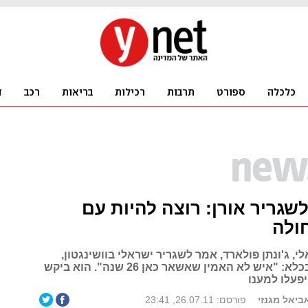
שגריר אורן: רוצה להיות עם
ולה
, ג'ונתן פולארד, אמר לשגריר ישראלי בוושינגטון,
שנפגש איתו בכלא: "איש לא האמין שאשאר כאן 26 שנה". הוא ביקש
פעלו למענו
אביאל מגנזי
פורסם: 26.07.11, 23:41