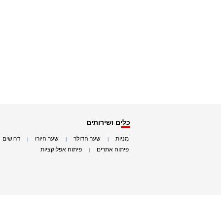
כלים ושירותים
מניות
שער הדולר
שער היורו
דרושים
|
|
|
|
פיתוח אתרים
פיתוח אפליקציות
|
|