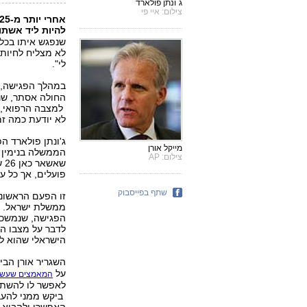
ג`ונתן פולארד
צילום: איי פי
להיות ליד אשתו
שנפגש איתו בכלא 
לא מצליח לחיות 
לי".
במהלך הפגישה,
החולה אסתר, שנ
למצבה הרפואי, כ
לא יודעת כמה זמ
ג'ונתן פולארד ה
מייקל אורן
הממשלה בנימין נ
צילום: AP
שא
פועלים, אך כל עו
שתף בפייסבוק
זו הפעם הראשונה
ממשלת ישראל. ה
הפגישה, שנמשכה 
לדבר על מצבו הב
הישראלי שהוא לא
השגריר אורן הבי
על
המאמצים שעשת
לאפשר לו להשתת
ביקש ממני להעב