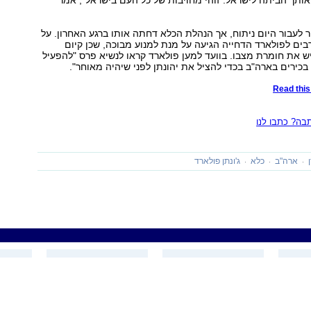
ותך הביתה לישראל. זוהי מחויבות של כל העם בישראל", אמר
 לעבור היום ניתוח, אך הנהלת הכלא דחתה אותו ברגע האחרון. על
בים לפולארד הדחייה הגיעה על מנת למנוע מבוכה, שכן קיום
ש את חומרת מצבו. בוועד למען פולארד קראו לנשיא פרס "להפעיל
בכירים בארה"ב בכדי להציל את יהונתן לפני שיהיה מאוחר".
Read this 
ה? כתבו לנו
ארה"ב
כלא
ג'ונתן פולארד