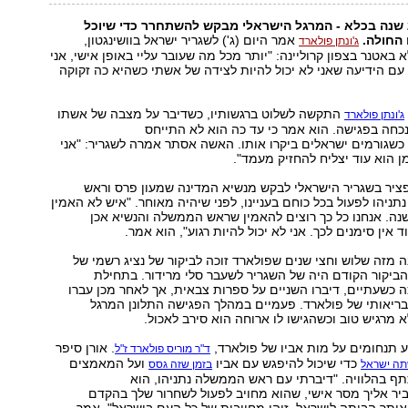
אחרי יותר מ-25 שנה בכלא - המרגל הישראלי מבקש להשתחרר כדי שיוכל
 החולה.
אמר היום (ג') לשגריר ישראל בוושינגטון,
ג'ונתן פולארד
באטנר בצפון קרוליינה: "יותר מכל מה שעובר עליי באופן אישי, אני
עם הידיעה שאני לא יכול להיות לצידה של אשתי כשהיא כה זקוקה
התקשה לשלוט ברגשותיו, כשדיבר על מצבה של אשתו
ג'ונתן פולארד
כחה בפגישה. הוא אמר כי עד כה הוא לא התייחס
שגורמים ישראלים ביקרו אותו. האשה אסתר אמרה לשגריר: "אני
ן הוא עוד יצליח להחזיק מעמד".
פציר בשגריר הישראלי לבקש מנשיא המדינה שמעון פרס וראש
תניהו לפעול בכל כוחם בעניינו, לפני שיהיה מאוחר. "איש לא האמין
שאר כאן 26 שנה. אנחנו כל כך רוצים להאמין שראש הממשלה והנשיא אכן
ד אין סימנים לכך. אני לא יכול להיות רגוע", הוא אמר.
 מזה שלוש וחצי שנים שפולארד זוכה לביקור של נציג רשמי של
ביקור הקודם היה של השגריר לשעבר סלי מרידור. בתחילת
כשעתיים, דיברו השניים על ספרות צבאית, אך לאחר מכן עברו
ריאותי של פולארד. פעמיים במהלך הפגישה התלונן המרגל
 מרגיש טוב וכשהגישו לו ארוחה הוא סירב לאכול.
ע תנחומים על מות אביו של פולארד,
. אורן סיפר
ד"ר מוריס פולארד ז"ל
כדי שיכול להיפגש עם אביו
ועל המאמצים
ה ישראל
בזמן שזה גסס
ף בהלוויה. "דיברתי עם ראש הממשלה נתניהו, הוא
יר אליך מסר אישי, שהוא מחויב לפעול לשחרור שלך בהקדם