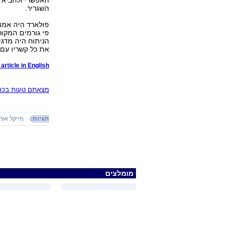
האפשרי ולהביא א
השגריר.
פולארד היה אמור
פי גורמים המקור
הניתוח היה מדגי
את כל קשריו עם 
article in English
מצאתם טעות בכתב
תגיות:
מייקל אורן
מומלצים