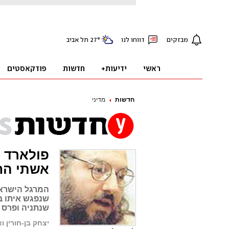
חדשות
מדיני
פולארד ל
אשתי הח
המרגל הישראלי
שנתניה ופרס י
יצחק בן-חורין ו