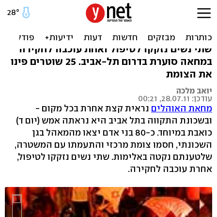
נשים חסמו צומת בשכונת
התקווה: "העם התפוצץ"
שתי נשים נזקקו לטיפול ואחת עוכבה לחקירה
במחאה סוערת בדרום תל-אביב. 25 שוטרים פינו
את הצומת
יואב מלכה
עודכן: 28.07.11, 00:21
מחאת האוהלים
נראית קצת אחרת בכל מקום -
ובשכונת התקווה בתל אביב היא נראתה אמש (יום ד)
כואבת במיוחד. כ-80 בני אדם יצאו מהמאהל בגן
השכונתי, חסמו צומת מרכזי והתעמתו עם המשטרה,
שלטענתם נקטה באלימות. שתי נשים נזקקו לטיפול,
אחרת עוכבה לחקירה.