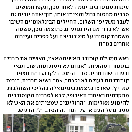
עימות עם סרבים. יממה לאחר מכן, תקפו חמושים
סרבים מחסום גבול והציתו אותו, תוך שהם יורים גם
לעבר משקיפי השלום. החיילים הבינלאומיים השיבו
אש. לא ברור אם היו נפגעים. כתוצאה מכך, פשטה
משטרת קוסובו על מיטרוביצה ועל כפרים ועיירות
אחרים במחוז.
ראש ממשלת קוסובו, האשים טאצ'י, האשים את סרביה
בתזמור המהומות. "אנחנו לא ניסוג תחת שום תנאי
ובעבור שום מחיר. סרביה מנסה לקרוע נתח מצפון
קוסובו וזה לעולם לא יקרה", אמר. נשיא סרביה, בוריס
טאדיץ', שארצו נמצאת בימים אלה בהליכי השתלבות
מתקדמים באיחוד האירופי, קרא לסרבים הקוסוברים
להימנע מאלימות. "החוליגנים שמציתים את האש לא
מגינים על העם או על המדינה הסרבית", הדגיש.