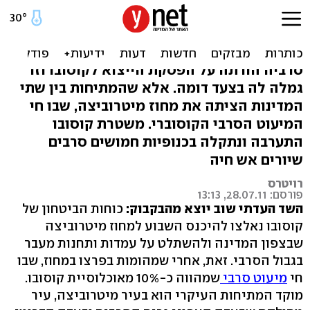
מתיחות קשה בין אלבנים
לסרבים בצפון קוסובו
סרביה הורתה על הפסקת הייצוא לקוסובו וזו
גמלה לה בצעד דומה. אלא שהמתיחות בין שתי
המדינות הציתה את מחוז מיטרוביצה, שבו חי
המיעוט הסרבי הקוסוברי. משטרת קוסובו
התערבה ונתקלה בכנופיות חמושים סרבים
שיורים אש חיה
רויטרס
פורסם: 28.07.11, 13:13
השד העדתי שוב יוצא מהבקבוק:
כוחות הביטחון של
קוסובו נאלצו להיכנס השבוע למחוז מיטרוביצה
שבצפון המדינה ולהשתלט על עמדות ותחנות מעבר
בגבול הסרבי. זאת, אחרי שמהומות בפרצו במחוז, שבו
חי
מיעוט סרבי
שמהווה כ-10% מאוכלוסיית קוסובו.
מוקד המתיחות העיקרי הוא בעיר מיטרוביצה, עיר