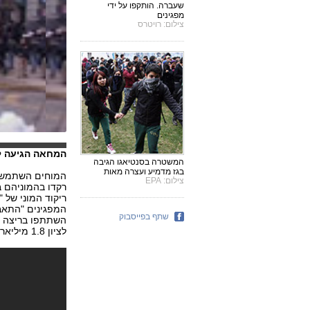
שעברה. הותקפו על ידי
מפגינים
צילום: רויטרס
המחאה הגיעה ל
המשטרה בסנטיאגו הגיבה
בגז מדמיע ועצרה מאות
המוחים השתמשו 
צילום: EPA
רקדו בהמוניהם 
ריקוד המוני של "
המפגינים "התאב
שתף בפייסבוק
לציון 1.8 מיליארד הדולרים שהמפגינים דורשים להקציב למערכת החינוך.