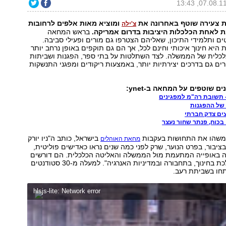
 צעירה שוטף באחרונה את
ומוציא מאות אלפים לרחובות
צ'ילה
 לאחת הכלכלות היציבות בדרום אמריקה.
בראש המחאה
ם ותלמידי התיכון, שאליהם הצטרפו גם מורים ופעילי סביבה.
היא חינוך איכותי וחינם לכל, אך הם גם תוקפים באופן נרחב יותר
לכלית של הממשלה. לצד השתלטות על בתי ספר, הפגנות ושביתות
ים גם בדרכים יצירתיות יותר, באמצעות ריקודים ומפגני התנשקות
ם שוטפים על המחאה ב-ynet:
 תשובת רה"מ למפגינים
 של ההפגנות
 בכוח, פנתר שחור נעצר
במשהו את התחושות בעקבות
בישראל, כותב ה"ניו יורק
מחאת האוהלים
בציבור, בפרט הנוער, שרק לפני כמה שנים נראו כאדישים פוליטית,
ה באופייה המתעמת מול הממשלה והאליטה הכלכלית. הם דורשים
שינויים מרחיקי לכת בחינוך, בתחבורה ובמדיניות האנרגיה". למעלה מ-30 סטודנטים
תחו בשביתת רעב.
hlsjs-lite: Network error