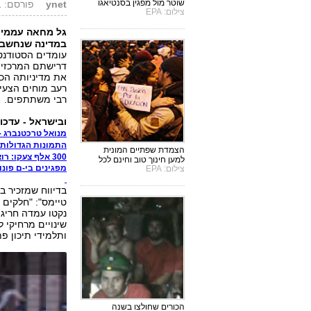
שוטר מול מפגין בסנטיאגו
ynet
פורסם: 07.08.11, 13:43
צילום: EPA
גל מחאה עממית
במדינה שנחשבת
עומדים הסטודנטי
דרישתם המרכזית 
את מדיניותה הכ
רעב מוחים הצעיר
רבי משתתפים.
ובישראל - עדכוני
מנואל טרכטנברג -
התמונות הגדולות
הצמדת שפתיים המונית
300 אלף צעקו: רוצים צדק חברתי
למען חינוך טוב וחינם לכל
מפגינים בי-ם פונו
צילום: EPA
בדיווח שמזכיר 
טיימס": "חלקים 
נקטו עמדה חריג
ותלמידי תיכון פ
הכורים שחולצו בשנה