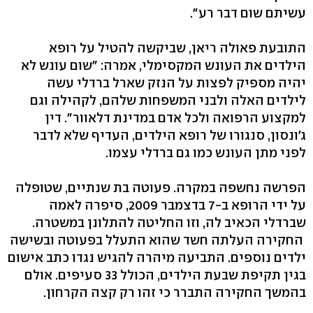
עשיתם שום דבר רע".
התובעת פאולה ריאן, שביקשה להטיל על רופא
הילדים את העונש המקסימלי, אמרה: "שום עונש לא
יהיה מספיק לפצות על הנזק שארל ברדלי עשה
לילדים האלה ולבני המשפחות שלהם, לקהילה וגם
למקצוע הרפואה ולכל אדם במדינת דלאוור". דין
ג'ונסון, סנגורו של רופא הילדים, העדיף שלא לדבר
לפני מתן העונש כמו גם ברדלי עצמו.
הפרשה נחשפה במקרה. פעוטה בת שנתיים, שטופלה
על ידי הרופא ב-7 בדצמבר 2009, סיפרה לאמה
שברדלי הכאיב לה, וזו החליטה להתלונן במשטרה.
החקירה העלתה חשד שהוא התעלל בפעוטה ובשישה
ילדים נוספים. התביעה מיהרה להגיש נגדו כתב אישום
בגין תקיפת שבעת הילדים, הכולל 33 סעיפים. אולם
בהמשך החקירה התברר כי זהו רק קצה הקרחון.