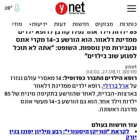
ארה"ב: 14 מאסרי עולם
לרופא ילדים שאנס ילדות
85 ילדות וילד אחד נפלו קורבן לרופא ילדים
ממדינת דלאוור. הוא הורשע ב-14 מקרי אונס
ובעבירות מין נוספות. השופט: "אתה לא תוכל
לפגוע שוב בילדים"
ynet
פורסם: 27.08.11, 04:02
רופא הילדים התברר כפדופיל:
14 מאסרי עולם נגזרו
על
ארל ברדלי
, רופא ילדים ממדינת דלאוור
בארצות-הברית, לאחר שהורשע בתקיפה מינית של 85
ילדות וילד אחד. הוא גם הורשע ב-14 מעשי אונס
מדרגה ראשונה.
עוד חדשות בעולם
לקראת "הוריקן היסטורי": רבע מיליון יפונו בניו
יורק