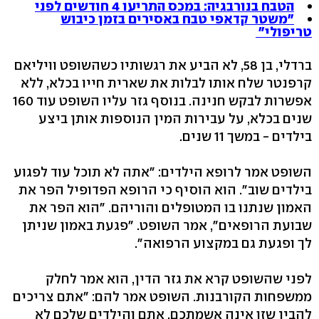
הטבח בנורבגיה: במכס התריעו 4 חודשים לפני
"משטר קדאפי טבח באסירים בזמן כיבוש
טריפולי"
ברדלי, בן 58, לא הביע את רגשותיו כשהשופט וויליאם
קרפנטר שלח אותו לבלות את שארית חייו בכלא, ללא
אפשרות לבקש חנינה. בנוסף גזר עליו השופט עוד 160
שנים בכלא, על עבירות המין הנוספות אותן ביצע
בילדים - במשך 11 שנים.
השופט אמר לרופא הילדים: "אתה לא תוכל עוד לפגוע
בילדים שוב". הוא הוסיף כי הרופא הפדופיל הפר את
האמון שנתנו בו המטופלים והוריהם. "הוא הפר את
שבועת הרופאים", אמר השופט. "פגעת באמון שניתן
לך ופגעת גם במקצוע הרפואה".
לפני שהשופט קרא את גזר הדין, הוא אמר לחלק
ממשפחות הקורבנות. השופט אמר להם: "אתם צריכים
להבין שזו אינה אשמתכם. אתם והילדים שלכם לא