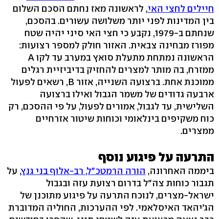
חיילים לחצי האי
, לראשונה מאז נחתם הסכם השלום
בין המדינות לפני יותר משלושה עשורים. בהסכם,
שנחתם ב-1979, נקבע כי חצי האי סיני יהיה שטח
מפורז מבחינה צבאית. האזור חולק למספר רצועות:
הראשונה נמתחת מתעלת סואץ במערב עד לקו A
ממזרח, בה מותר למצרים להחזיק בדיביזיית רגלים
ממוכנת אחת. ברצועה השנייה, אזור B, רשאים לפעול
ארבעה גדודים של משמר הגבול ואילו ברצועה
השלישית, עד לגבול, אמורים לפעול, על פי ההסכם, רק
כוח משקיפים בינלאומי וכוחות שיטור אזרחיים
ממצרים.
התרעה על פיגוע נוסף
ביממה האחרונה,
הורה הרמטכ"ל, רב-אלוף בני גנץ
, על
תגבור כוחות צה"ל בדרום רצועת עזה ובגבול
ישראל-מצרים, לנוכח התרעה על פיגוע מתוכנן של
הג'יהאד האיסלאמי. לפי ההערכות, החוליה המדוברת