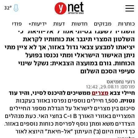
"1,500 חיילים מצרים נכנסו
לסיני באישור ישראל"
השגריר לשעבר בסיוני אמר ל"אל-חיאת" כי
השלטון המצרי תיגבר את כוחותיו לקראת
יציאתו למבצע צבאי גדול באזור, אך לא ציין מתי
ניתן האישור הישראלי ומתי נכנסו בפועל
הכוחות. גורם במועצה הצבאית: נשקל שינוי
סעיפי הסכם השלום
רועי נחמיאס
פורסם: 29.08.11, 12:42
חיילי צבא
מצרים
ממשיכים להיכנס לסיני, והיד עוד
נטויה.
1,500 חיילים נוספים נפרסו באזור בעקבות
סיכום בין מצרים לישראל על הגדלת מספר החיילים
המצריים באזורי האורך B ו-C בחצי האי. כעת מנהלים
הצדדים משא ומתן נוסף לפריסת כוחות נוספים באזור.
כך דיווח היום (ב') העיתון "אל-חיאת" היוצא לאור