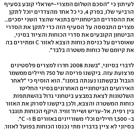
לעיתון כי "הסכם השלום המצרי-ישראלי קובע בסעיף
הרביעי שלו, בפרק 4, כי כל אחד מהצדדים יוכל לתקן
את ההסדרים הביטחוניים בתנאי שהצד השני יסכים...
מצרים התבססה על הסעיף הזה כדי לתקן את הסדרי
הביטחון הקובעים את סדרי הכוחות והציוד בסיני,
שאוסרים על כניסת כוחות הצבא לאזור C ומתירים בה
את קיומם של כוחות משטרה בלבד".
לדברי בסיוני, "בשנת 2008 חדרו למצרים פלסטינים
מרצועת עזה. ביקשנו פריסה של 750 חיילים ממשמר
הגבול ובקשתנו נענתה בזמנו". הוא הוסיף כי "לאחר
האירועים הביטחוניים האחרונים בסיני החליטו
השלטונות לצאת במבצע ביטחוני גדול בהשתתפות
כוחות המשטרה והצבא, ולכן ביקשנו לסרוק את האזור
בין רפיח, אל-עריש ושייח' זוויד. היקף הכוחות תוגבר
ב- 1,500 חיילים וכלי משוריינים באזורים B ו- C".
בסיוני לא ציין בדבריו מתי נכנסו הכוחות בפועל לאזור.