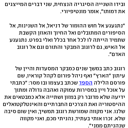
ובידו השנייה הסיגריה הנצחית, שני דברים המייצגים
את דמותו", אומר מונטיפיורי.
"נתגעגע אל חוש ההומור של דניאל, אל השנינות, אל
הסיפורים המתובלים ואל החיוך והאוזן הקשבת
שתמיד הייתה לו לכל אחד בכלל ואלי בפרט. נתגעגע
אל האיש, גם לרוגוב המבקר והתורם וגם אל רוגוב
האדם".
רוגוב כתב במשך שנים כמבקר המסעדות והיין של
עיתון "הארץ" ואף ניהל פורום לקהל קוראיו, שם
פורסם הלילה
הספד
שכתב בעצמו ובו מסר: "כתבתי
על אוכל ויין במסירות עמוקה ואהבה גדולה ומתוך
ידיעה שלא מדובר רק במזון ושתייה אלא כמבטאים את
ההיסטוריה ואת הצרכים החברתיים והאינטלקטואלים
שלנו. אני מקווה שמורשת רוגוב תמשיך, ואין שום סיבה
שלא. זכרו אותי בעתיד, נהניתי מכם, ואני מקווה
שנהניתם ממני".