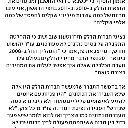
אגמון הוסיף, כי "כשבאים רואי החשבון ומנתחים את
הוצאות הדלק ב-2010 וב-2011 בחצי הראשון, אני עובר
מרווח של כמה עשרות מיליוני שקלים להפסד של כמה
אלפי שקלים".
נציגי חברות הדלק חזרו וטענו שוב ושוב כי ההחלטה
התקבלה על בסיס נתונים לא מעודכנים. עו"ד יהושוע
חורש, המייצג את פז, אמר כי "התהליך החל ב-2008
בינואר 2011 נפל הדבר, מחירי הדלקים בעולם עלו
וועדת הכלכלה שאלה איך אפשר לעלות את המחירים
בצורה כזאת".
אך בהמשך התברר שלמעשה חברות הדלק היו אלה
שלא העבירו את הנתונים. "היו פניות עם איומים
להגיע לאישומים פליליים מאחר ולא קיבלנו את מה
שנדרש" הסבירה נציגת המדינה עו"ד מיכל צוק, "לא
העברתם נתונים כמו שצריך ואז לבוא ולומר שיש פער
גדול בין הדוח ששיתפתם פעולה לבין הדוח שבו לא