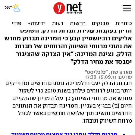
בג"ץ: המדינה תבדוק מחדש
את מרווח שיווק הדלק
הדיון בעקבות עתירת חברות הדלק: השופט
אליקים רובינשטיין קבע כי המדינה תבדוק מחדש
את נתוני מרווחי השיווק והרווחים של חברות
הדלק. נציגת המדינה: "אין הצדקה שהציבור
יסבסד את מחיר הדלק"
מארק שון, "כלכליסט"
פורסם: 19.09.11, 17:38
חברות הדלק יעבירו למדינה נתונים חדשים ומדוייקים
יותר בנוגע לרווחים שלהן בשנת 2010 כדי לשקול
מחדש את מרווחי השיווק; כך עולה מדיון שהתקיים
היום (ב') בבג"ץ בעניין. המדינה תבדוק את הנתונים
החדשים ותשיב תוך שלושה חודשים באשר לגורל
מרווח השיווק וגובהו.
חברות הדלק עתרו נגד צמצום מרווח השיווק