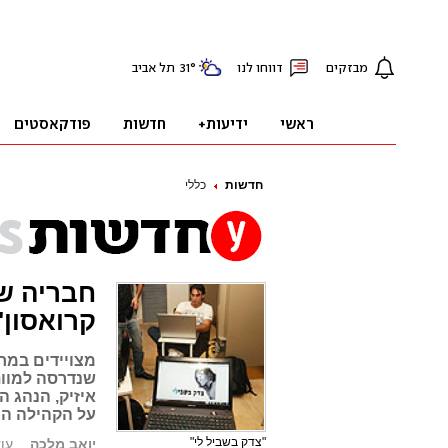
חדשות
כללי
חבריה של
קרואסון'
מצויידים במחש
שנדרסה למוות 
איזיק, הנהג ה
על הקהילה הי
"צדק בשביל לי"
יואב מלכה
עודכן: 1