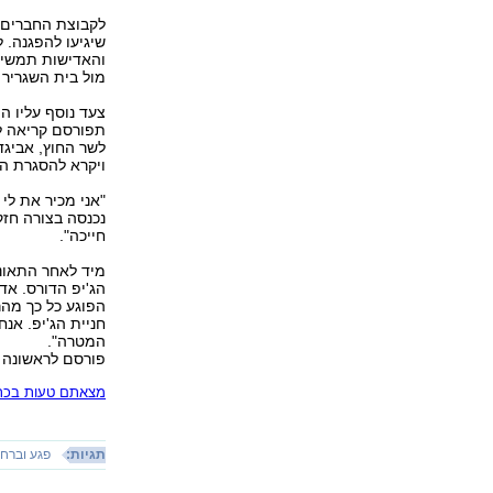
לקבוצת החברים ש
שיגיעו להפגנה.
והאדישות תמשיך
מול בית השגריר ה
צעד נוסף עליו ה
תפורסם קריאה ל
לשר החוץ, אביגד
ויקרא להסגרת הא
"אני מכיר את לי 
נכנסה בצורה חזק
חייכה".
מיד לאחר התאונ
הג'יפ הדורס. אד
הפוגע כל כך מה
חניית הג'יפ. אנ
המטרה".
פורסם לראשונה 19.09.11, 23:42
מצאתם טעות בכתב
תגיות:
פגע וברח