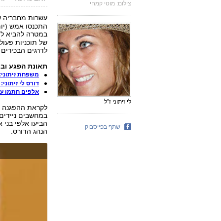
צילום: מוטי קמחי
עשרות מחבריה 
התכנסו אמש (יום
במטרה להביא לה
של תוכניות פעו
לדרגים הבכירים ב
תאונת הפגע ובר
משפחת זיתוני: 
דורס לי זיתוני
אלפים חתמו על
לי זיתוני ז"ל
לקראת ההפגנה ש
במחשבים ניידים 
הביעו אלפי בני 
שתף בפייסבוק
הנהג הדורס.