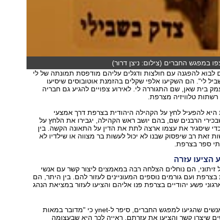
פו במפגש החברים (צילום: ניצן דרור)
 לבוא להפגנה עם חולצות ודגלים עליהם מודפסת תמונתה של לי
ביל לי". הם השקיעו אלפי שקלים בהזמנת אוטובוסים שיסיעו
מק בית שאן, שם התגוררה לי. לאירוע צפויים להגיע גם חבריה
 רשתות טלוויזיה מצרפת.
היא להפעיל לחץ על הקהילה היהודית בצרפת דרך אמצעי
כירי הרבנים שם, בהם יושב ראש הקהילה, יגבירו את הלחץ על
די שיסגיר את עצמו ארצה לתת את הדין על התאונה הקשה. בין
ת זאת רב שיפסוק שבנו לא יכול לעשות בר מצווה או שילדיו לא
תי ספר בצרפת.
ע הציעו עזרה
זיתוני, הם נוחלים הצלחה רבה במאמצים ליצור קשר עם אנשי
בצרפת ועם גורמים נוספים המעוניינים לעזור להם. בין היתר, הם
רגוני פשע יהודיים בצרפת פנו אליהם והציעו לעזור במציאת הנהג
ניר רוזין, אחד האנשים שהגיעו למפגש החברים, סיפר ל-ynet כי "מדובר במאות
ים שיצרו קשר והציעו את עזרתם. ראייה לכך היא שבעצומה