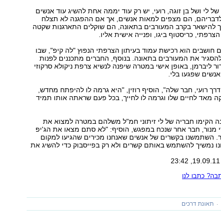
ל לי ושל בן זוגה, רועי, יש רק עוד יממה אחת להשיג עוד אנשים
 לדבריהם, הם מצפים למאות אנשים, אך אם ההפגנה לא תצלח
 להישאר בקרב המעורבים בתאונה, הם שוקלים התארגנות שקטה
צרפתי, כריסטוף ביגו, ופנייה אישית אליו.
ם חושבים הוא רכישת עמוד בעיתון הצרפתי הנפוץ "לה קיפ", שבו
הסגיר את המעורבים בתאונה. בנוסף, החברים מתכננים לפנות
ור ליברמן, באופן אישי במטרה שיפנה לנשיא צרפת ניקולא סרקוזי
נשים שפגעו בלי.
דרך רועי, חבר שלה", הוסיף רוזין, "היא גרמה לו להיפתח מחדש,
ה מאד לחיים שלו וגרמה לו לחייך, בכל פעם שראתה אותו תמיד
ה הקימו חבריה של לי זיתוני חמ"ל משלהם במטרה למצוא את
י מנור, חבר אחר שנכח במפגש, הוסיף: "לא סתם מצאו את הג'יפ
ר. השתמשנו בקשרים של אנשים שאנחנו מכירים שהגיעו למקום
חנו נמשיך להשתמש באותם קשרים ולא רק בפייסבוק כדי להשיג את
ה? כתבו לנו
תאונת דרכים