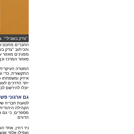
"צדק בשבילי". צ
החברים מתכננים
והכיתוב "צדק בש
מפגינים מאזור ע
מאזור המרכז וכן
המטרה העיקרית 
התקשורת, כדי שב
איזיק ומשפחתו כ
יתר הדרכים לעשו
יוכלו להירשם לב
גם ארגוני פש
לטענת חבריה של 
הקהילה היהודית 
מספרים, כי גם א
הדורס.
ואפילו אלפי אנש