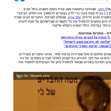
של
, שנהרגה בתאונת פגע וברח בסוף השבוע בתל אביב,
לי זיתוני
 ב') בבית קפה בעיר כדי לדון בצעדים להמשיך את הלחץ הציבורי
סגרת הנהג הדורס,
, שנמלט לצרפת. החברים הציגו שורה
קלוד איזיק
לה והם נחושים להפעיל את כל הקשרים שברשותם על מנת להגיע
יותר בצרפת, כולל הנשיא ניקולא סרקוזי.
ח - כותרות אחרונות:
לי נותרה על הכביש, כאילו היתה חפץ
: "סליחה, לא יודע אם אשוב לישראל"
 עצומה: "צרפת, הסגירי הדורסים"
הם מתכננים מול שגרירות צרפת מחר, הגיעו החברים מצוידים
והפיצו את דבר האירוע בפייסבוק לאלפי חברים נוספים. עד כה
אדם תמיכה באירוע שנועד להפעיל לחץ על הצרפתים להסגיר את
hlsjs-lite: Network error