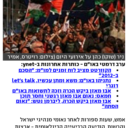
ניר (שוקו) כהן על אירועי היום (צילום: רויטרס, אמיר
לוי, יהונתן צור)
ערב דרמטי באו"ם - כותרות אחרונות ב-ynet:
הקוורטט מציב לוח זמנים למו"מ: "הסכם
ב-2012"
נתניהו באו"ם: משא ומתן עכשיו, let's talk
דוגרי
אבו מאזן ביקש הכרה וזכה לתשואות באו"ם
חמאס: נאום אבו מאזן רגשני וחסר תוכן
אבו מאזן ביקש הכרה, ליברמן נטש: "נאום
הסתה"
אמש, שעות ספורות לאחר נאומי מנהיגי ישראל
והרשות, הודיעה הרביעייה הבינלאומית - ארצות