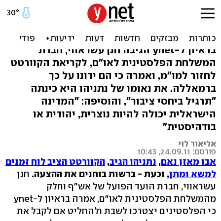
הפלסטינים על הצעת
הקוורטט: לא סוגרים הדלת
בראיון ל-ynet הגיבה חנן עשראווי, חברת
המשלחת הפלסטינית לאו"ם, לקריאת הקוורטט
לחזור למו"מ, ואמרה כי הם ידונו על כך
ברמאללה. את נאומו של נתניהו היא כינתה
"תרגיל ביחסי ציבור", והוסיפה: "המדינה
הישראלית יכולה להיות נוצרית, יהודית או
בודהיסטית"
אליאור לוי
פורסם: 24.09.11, 10:43
אבו מאזן נאם
,
נתניהו הגיב
,
הקוורטט הציב לוח זמנים
למשא ומתן
, וכעת - ברשות בוחנים את ההצעה.
חנן
עשראווי, חברת הועד הפועל של אש"ף וחלק
מהמשלחת הפלסטינית לאו"ם, אמרה בראיון ל-ynet
כי הפלסטינים יצטרכו לשבת ולהחליט אם לקבל את