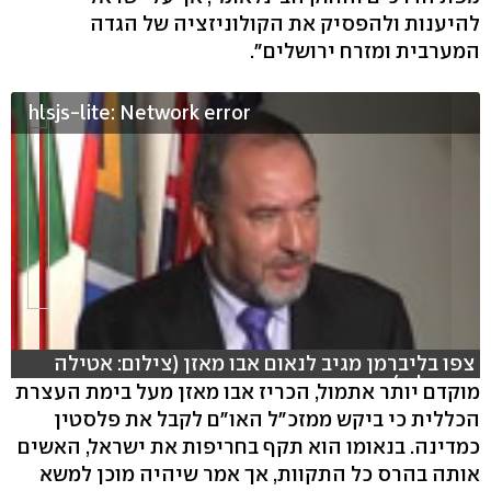
להיענות ולהפסיק את הקולוניזציה של הגדה
המערבית ומזרח ירושלים".
hlsjs-lite: Network error
צפו בליברמן מגיב לנאום אבו מאזן (צילום: אטילה
שומפלבי)
מוקדם יותר אתמול, הכריז אבו מאזן מעל בימת העצרת
הכללית כי ביקש ממזכ"ל האו"ם לקבל את פלסטין
כמדינה. בנאומו הוא תקף בחריפות את ישראל, האשים
אותה בהרס כל התקוות, אך אמר שיהיה מוכן למשא