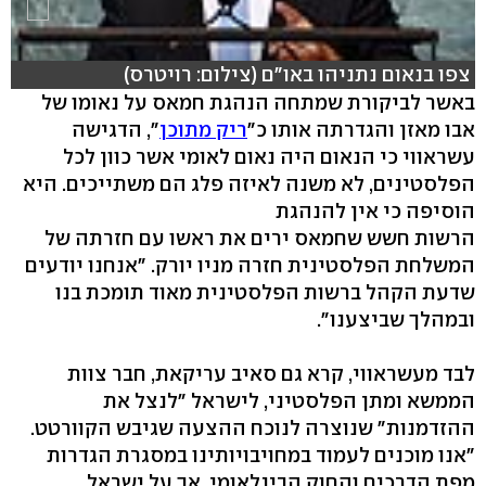
צפו בנאום נתניהו באו"ם (צילום: רויטרס)
באשר לביקורת שמתחה הנהגת חמאס על נאומו של
אבו מאזן והגדרתה אותו כ"
ריק מתוכן
", הדגישה
עשראווי כי הנאום היה נאום לאומי אשר כוון לכל
הפלסטינים, לא משנה לאיזה פלג הם משתייכים. היא
הוסיפה כי אין להנהגת
הרשות חשש שחמאס ירים את ראשו עם חזרתה של
המשלחת הפלסטינית חזרה מניו יורק. "אנחנו יודעים
שדעת הקהל ברשות הפלסטינית מאוד תומכת בנו
ובמהלך שביצענו".
לבד מעשראווי, קרא גם סאיב עריקאת, חבר צוות
הממשא ומתן הפלסטיני, לישראל "לנצל את
ההזדמנות" שנוצרה לנוכח ההצעה שגיבש הקוורטט.
"אנו מוכנים לעמוד במחויבויותינו במסגרת הגדרות
מפת הדרכים והחוק הבינלאומי, אך על ישראל