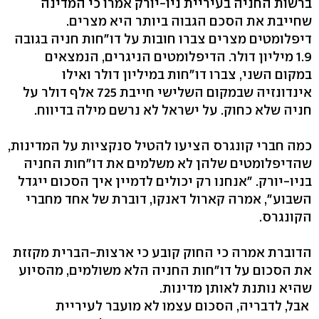
ברשות החניה בעיריית ניו-יורק אמרו כי המדינה
שחייבת את הסכם הגבוה ביותר היא מצרים.
דיפלומטים מצרים צברו חובות על דו"חות חניה בגובה
1.9 מיליון דולר. הדיפלומטים הניגרים, הנמצאים
במקום השני, צברו דו"חות במיליון דולר ואילו
אינדונזיה שבמקום השלישי חייבת 725 אלף דולר על
חניה שלא כחוק. על ישראל לא נרשם מילה בדיווח.
כמה חברי קונגרס הציעו להטיל סנקציות על המדינות,
שהדיפלומטים שלהן לא משלמים את דו"חות החניה
בניו-יורק. "אנחנו רק יכולים לדמיין איך הסכום ייגדל
השבוע", אמרה קארול דאנקו, דוברת של אחד מחברי
הקונגרס.
הדוברת אמרה כי החוק קובע כי ארצות-הברית מקזזת
את הסכום על דו"חות החניה הלא משולמים, מהסיוע
שהיא נותנת לאותן מדינות.
אבל, לדבריה, הסכום עצמו לא מועבר לעיריית