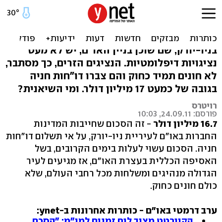
דו"חות חניה בניו-יורק:
דיפלומטים חייבים מיליונים
בניו-יורק, שם שוכן בניין האו"ם, יש לא מעט
נציגויות דיפלומטיות. הנציגים הזרים, כך מסתבר,
לא חונים תמיד כחוק והם צברו דו"חות חניה
בגובה של כמעט 17 מיליון דולר. ומי השיאנית?
רויטרס
פורסם: 24.09.11, 10:03
16.7 מיליון דולר
- זה הסכום שחייבות המדינות
החברות באו"ם לעיריית ניו-יורק, על אי תשלום דו"חות
חניה. הסכום עשוי לעלות בימים הקרובים, בשל
האסיפה הכללית בעצרת האו"ם, אז מגיעים לעיר
הגדולה מנהיגים ומשלחות מכל רחבי העולם, שלא
כולם חונים כחוק.
ערב דרמטי באו"ם - כותרות אחרונות ב-ynet:
הקוורטט מציב לוח זמנים למו"מ: "הסכם