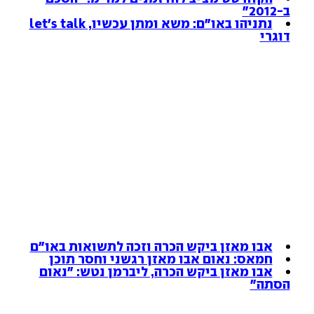
ב-2012"
נתניהו באו"ם: משא ומתן עכשיו, let's talk
דוגרי
אבו מאזן ביקש הכרה וזכה לתשואות באו"ם
חמאס: נאום אבו מאזן רגשני וחסר תוכן
אבו מאזן ביקש הכרה, ליברמן נטש: "נאום
הסתה"