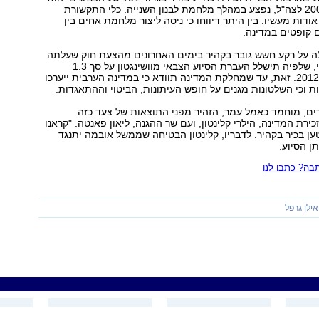
התגייס במרס 2005 לצה"ל, נפצע במהלך מלחמת לבנון השנייה. כלי התקשורת
אודות מעשיו. בין היתר דיווחו כי ניסה ליצור מלחמת אחים בין
 קופטים במדינה.
על רקע חשש גובר בקהיר בימים האחרונים מהצעת חוק שעלתה
בסנאט האמריקני, שלפיה תישלל העברת הסיוע הצבאי מוושינגטון על סך 1.3
מיליארד דולר ב-2012. זאת, עד שמחלקת המדינה תוודא כי במדינה הערבית ייערכו
ת וכי השלטונות מגנים על חופש העיתונות, הביטוי וההתאגדות.
ים, מוחמד כאמל עמר, הזהיר מפני התוצאות של צעד כזה
ירת המדינה, הילרי קלינטון, ועם שר ההגנה, ליאון פאנטה. "קראנו
ן בכיר בקהיר. לדבריו, קלינטון הבטיחה שממשל אובמה יתנגד
ן הסיוע.
ה? כתבו לנו
אילן גרפל