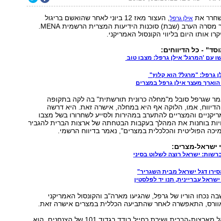
שחרר את
, העצור מאז 12 ביוני לאחר שהואשם בריגול
אילן גרפל
לטובת ישראל. כך מסרה הערב (שבת) סוכנות הידיעות המצרית הרשמית MENA.
קרו אותו היום בליווי הקונסול האמריקני.
ד" - כל הדיווחים:
 עם 'המרגל' אילן גרפל: מצבו טוב
ן גרפל: "מרגל? הוא קלוץ"
הוארך מעצר אילן גרפל במצרים
אמר שגרפל סובל מ"מחלה כרונית תורשתית" בה לקה בתקופה
הדיווח, אמו, הלוקה אף היא במחלה, אישרה זאת. היא דרשה
קניים והמצריים להתערב במהירות ולסייע לשחרורו בשל מצבו
ויות בוחנות את המהלך בעקבות הבטחתה של ארצות הברית להגביר
כה הפוליטית והכלכלית במצרים", נאמר בדיווח הרשמי.
 ישראל-מצרים:
רשות: ישראל רוצה לשלוט בסיני
ירו דגל ישראל מבית השגריר"
שראל עבריינית, תנו יד לפלסטין
ה נכחו הוריו של גרפל, שהגיעו מארה"ב והקונסול האמריקני
אוורס, התאפשרה לאחר שהתביעה הכללית במצרים אישרה זאת.
גרפל עלה לישראל מארצות-הברית ושירת כחייל בודד בגדוד 101 של הצנחנים. הוא