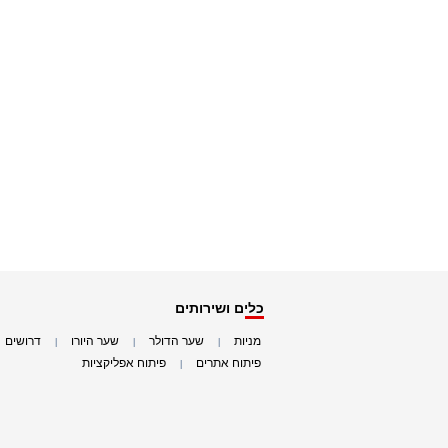
כלים ושירותים
מניות
שער הדולר
שער היורו
דרושים
|
|
|
|
פיתוח אתרים
פיתוח אפליקציות
|
|