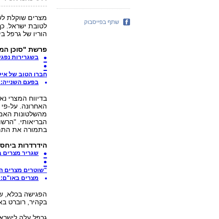
מצרים שוקלת ל
שתף בפייסבוק
הוריו של גרפל בי
פרשת "סוכן המוס
בשגרירות נפגשו
חברו הטוב של איל
בפעם השנייה: 
בדיווח המצרי נ
האחרונה. על-פי 
מהשלטונות האמרי
הבריאותי. "הרש
בתמורה את התמי
הידרדרות ביחסי
שגריר מצרים ב
"שוטרים מצרים הס
מצרים באו"ם: י
הפגישה בכלא, שב
בקהיר, רוברט ב