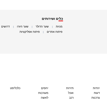
כלים ושירותים
מניות
שער הדולר
שער היורו
דרושים
|
|
|
|
פיתוח אתרים
פיתוח אפליקציות
|
|
יהדות
תיירות
יחסים
כלכליסט
דעות
אוכל
מעורבות
צרכנות
רכב
לאשה