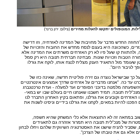
לות. המונופולים יתקשו להעלות מחירים
(צילום: ירון ברנר)
 "החוזה החדש מדבר על מחויבות של המדינה לאזרחיה, וזו דרישה
זרים, כשהכוונה היא בעצם לנסח מחדש את החובות והזכויות של
, ולהתוות קו שעל פיו לא רק האזרחים משרתים את המדינה אלא
ה הטבות וזכויות שונות. מבחינה חברתית תנובה היא רק סמל
שעומד מול התאגיד הענק מצליח לנצח אותו, לוקח את גורלו
פך לגיבור היום".
על כך שבישראל נוצרה גם זירה פוליטית חדשה, שאינה כזו של
נו עד כה. "אנחנו מדברים על אזרחים שדרך אמצעים אינטרנטיים
השפעתה מלמטה בדוכני הסופרים ועד למעלה - ועדת טרכטנברג
כ"לית תנובה. תמיד חשבנו שאנחנו חיים בעולם שבו יש במאי-
האזרחים וקובעים את גורלנו, ופתאום בקיץ האחרון התברר לנו
פכנו להיות במאים, לקחנו את גורלנו בידיים וניסינו לשנות את
וב במחאה זה לא התוצאות אלא כלי המשחק שהיא חשפה,
טרות של מנכ"לית תנובה היא תמרור אזהרה גם לתאגידים
 שסביר להניח שישנו את האסטרטגיה השיווקית שלהם ויחלו לבחון
ם אלא גם את טובתו של הצרכן".