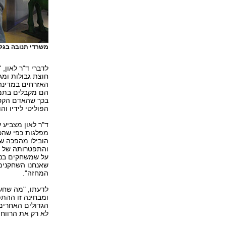
משרדי תנובה בגלי
לדברי ד"ר לאון,
חוצת גבולות ומג
האזרחים במדינה
הם מקבלים בתמור
בכך שהאדם הקטן 
הפוליטי לידיו והו
ד"ר לאון מצביע 
מפלגות כפי שהכר
הובילו מהפכה ש
והתפטרותה של מנ
על שמשחקים בנו 
שאנחנו השחקנים ה
המחזה".
לדעתו, "מה שחש
ומבחינה זו ההתפ
הגדולים האחרים,
לא רק את הרווחי