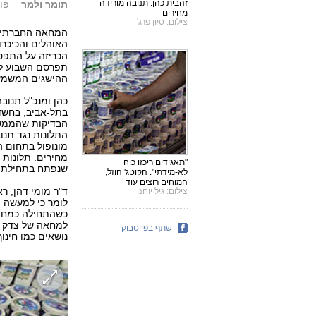
זהבית כהן. תנובה מורידה
תומר ולמר
פורסם: 
מחירים
צילום: סיון פרג'
המחאה החברתית,
האוהלים והכיכרות
הכריזה על התפטר
תפרסם השבוע לר
ההישגים המשמעות
כהן ומנכ"ל תנוב
בתל-אביב, בחשד
הבדיקות שהממשל
התלונות נגד תנו
מונופול בתחום ה
מחירים. תלונות 
"תאגידים ריכזו כוח
שנפתח בתחילת ה
לא-מידתי". הקוטג' הוזל,
המוחים רוצים עוד
ד"ר מומי דהן, ר
צילום: גיל יוחנן
לומר כי למעשה 
כשהתחילה כמחאה
למחאה של צדק ח
שתף בפייסבוק
נושאים כמו חינוך