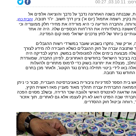
03.10.11, 00:27
 שנבנתה בשנה האחרונה נדבך על נדבך והוציאה אלפים אל
 בקיץ, רשמה אתמול (יום א') ציון דרך חשוב. יו"ר תנובה,
,
זהבית כהן
ותה, והחברה הודיעה כי היא מורידה את מחירי חלק ממוצריה וכי
אשונה בתולדותיה את הדו"חות הכספיים שלה. היה זה אחד
יים ביותר של לחץ צרכנים ישראלי מאז קום המדינה.
ה, אריק שור, נחקרו בשבוע שעבר במשרדי רשות ההגבלים
 שתנובה עברה על חוק ההגבלים כשלא העבירה לה מידע לצורך
ה מבצעת בימים אלה למונופולים במשק. הרקע לבדיקה היה
בה בציבור הישראלי בחודשים האחרונים, לפיהן החברה, שמוגדרת
חלב, מנצלת את יתרונה בשוק כדי לרמוס מתחרים ולהעלות
אלה באו לידי ביטוי תחילה בחרם נגד הקוטג', ולאחר מכן בחרם
חודש נגד תנובה.
אש בית הספר למדיניות ציבורית באוניברסיטה העברית, סבור כי ניתן
המחאה החברתית עברה תהליך מאוד מעניין מאז ראשית הקיץ,
 שדאגה לאינטרס האישי ולגובה שכר הדירה, ובשלב מסוים הפכה
ברתי שבה הפרט דואג לא רק לעצמו אלא גם לאחרים, תוך אזכור
, רווחה וביטול חוק ההסדרים.