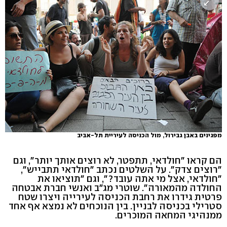
מפגינים באבן גבירול, מול הכניסה לעיריית תל-אביב
הם קראו "חולדאי, תתפטר, לא רוצים אותך יותר", וגם
"רוצים צדק". על השלטים נכתב "חולדאי תתבייש",
"חולדאי, אצל מי אתה עובד?", וגם "תוציאו את
החולדה מהמאורה". שוטרי מג"ב ואנשי חברת אבטחה
פרטית גידרו את רחבת הכניסה לעירייה ויצרו שטח
סטרילי בכניסה לבניין. בין הנוכחים לא נמצא אף אחד
ממנהיגי המחאה המוכרים.