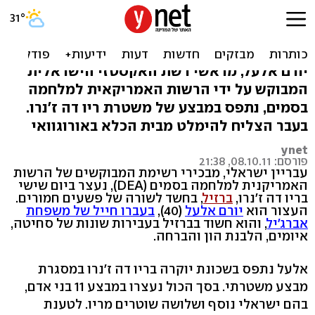
בכיר לשעבר בכנופיית אברג'יל
נעצר בברזיל
יורם אלעל, מראשי רשת האקסטזי הישראלית
המבוקש על ידי הרשות האמריקאית למלחמה
בסמים, נתפס במבצע של משטרת ריו דה ז'נרו.
בעבר הצליח להימלט מבית הכלא באורוגוואי
ynet
פורסם: 08.10.11, 21:38
עבריין ישראלי, מבכירי רשימת המבוקשים של הרשות
האמריקנית למלחמה בסמים (DEA), נעצר ביום שישי
בריו דה ז'נרו,
ברזיל
, בחשד לשורה של פשעים חמורים.
העצור הוא
יורם אלעל
(40),
בעברו חייל של משפחת
אברג'יל
, והוא חשוד בברזיל בעבירות שונות של סחיטה,
איומים, הלבנת הון והברחה.
אלעל נתפס בשכונת יוקרה בריו דה ז'נרו במסגרת
מבצע משטרתי. בסך הכול נעצרו במבצע 11 בני אדם,
בהם ישראלי נוסף ושלושה שוטרים מריו. לטענת