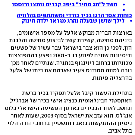
חשד ל"תג מחיר" ביפו: קברים נותצו ורוססו
כוחות אסד הרגו בכיר כורדי ומשתתפים בהלוויה
לילך שושן שבעלה נהרג מגראד ילדה תינוק
בארצות הברית מבוקש אלעל על מספר אישומים,
ביניהם סחיטה, קשירת קשר לביצוע סחיטה והלבנת
הון. לפני כן הוא צבר בישראל עבר עשיר של פשעים
וניסיונות שונים לפגוע בו. ב-2001 נפצע בהתפוצצות
מכוניותו ברחוב דיזינגוף בנתניה. שנתיים לאחר מכן
נורה למוות סטודנט צעיר שאבטח את ביתו של אלעל
בהרצליה פיתוח.
בתחילת העשור קיבל אלעל תפקיד בכיר ברשת
האקסטזי הבינלאומית כנציג אישי בכיר של אברג'יל,
ונחשב לאחד הבכירים בארגון הפשיעה הישראלי בלוס
אנג'לס. הוא עזב את ישראל בסוף 2003, שעות לאחר
ניסיון ההתנקשות בזאב רוזנשטיין ברחוב יהודה הלוי
בתל אביב.