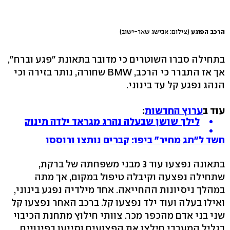
הרכב הפוגע
(צילום: אבישג שאר-ישוב)
בתחילה סברו השוטרים כי מדובר בתאונת "פגע וברח",
אך אז התברר כי הרכב, BMW שחורה, נותר בזירה וכי
הנהג נפגע קל עד בינוני.
עוד ב
ערוץ החדשות
:
לילך שושן שבעלה נהרג מגראד ילדה תינוק
חשד ל"תג מחיר" ביפו: קברים נותצו ורוססו
בתאונה נפצעו עוד 3 מבני משפחתה של ברקת,
שתחילה נפצעה וקיבלה טיפול במקום, אך מתה
במהלך ניסיונות ההחייאה. אחד מילדיה נפגע בינוני,
ואילו בעלה ועוד ילד נפצעו קל. ברכב האחר נפצעו קל
שני בני אדם מהכפר מכר. צוותי חילוץ מתחנת הכיבוי
בגליל המערבי חילצו את הפצועים וסייעו בפינויים