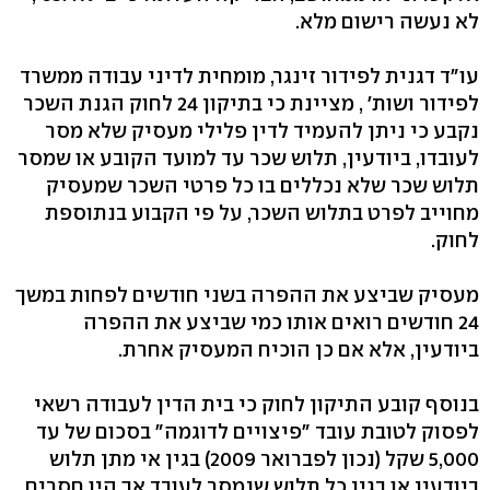
לא נעשה רישום מלא.
עו"ד דגנית לפידור זינגר, מומחית לדיני עבודה ממשרד
לפידור ושות' , מציינת כי בתיקון 24 לחוק הגנת השכר
נקבע כי ניתן להעמיד לדין פלילי מעסיק שלא מסר
לעובדו, ביודעין, תלוש שכר עד למועד הקובע או שמסר
תלוש שכר שלא נכללים בו כל פרטי השכר שמעסיק
מחוייב לפרט בתלוש השכר, על פי הקבוע בנתוספת
לחוק.
מעסיק שביצע את ההפרה בשני חודשים לפחות במשך
24 חודשים רואים אותו כמי שביצע את ההפרה
ביודעין, אלא אם כן הוכיח המעסיק אחרת.
בנוסף קובע התיקון לחוק כי בית הדין לעבודה רשאי
לפסוק לטובת עובד "פיצויים לדוגמה" בסכום של עד
5,000 שקל (נכון לפברואר 2009) בגין אי מתן תלוש
ביודעין או בגין כל תלוש שנמסר לעובד אך היו חסרים