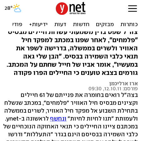
מחאה למען כלבי השמירה:
נשפטו עשרות חיילים
צה"ל שפט בדין משמעתי עשרות חיילים מבסיס
"פלמחים", לאחר שפנו במכתב למפקד חיל
האוויר ולשרים בממשלה, בדרישה לשפר את
תנאי כלבי השמירה בבסיס. "הבן שלי גאה
במעשיו", אומר אביו של חייל שחתם על המכתב.
גורמים בצבא טוענים כי החיילים הפרו פקודה
ארז ארליכמן
פורסם: 12.10.11, 09:30
בצה"ל רואים בחומרה את פנייתם של 61 חיילים
וקצינים מבסיס חיל האוויר "פלמחים", במכתב שנשלח
בתחילת השבוע אל מפקד חיל האוויר, לשרים בממשלה
ולעמותת "תנו לחיות לחיות"
ונחשף
לראשונה ב-ynet.
במכתבם ציינו החיילים כי תנאי האחזקה הנוכחיים של
כלבי השמירה בבסיסם הינם בגדר "התעללות" ודרשו