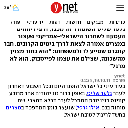
אמו של אילן גרפל: "אני חיה
מדקה לדקה"
גלעד שליט השתחרר זה מכבר, ולפי דיווחים
העסקה לשחרור הישראלי-אמריקני שעצור
במצרים אמורה לצאת לדרך בימים הקרובים. חבר
קונגרס שסייע לו ולמשפחתו: "הוא בחור מצוין
מהשכונה, שצילם את עצמו לפייסבוק. הוא לא
מרגל"
ynet
פורסם: 19.10.11, 04:35
בעוד עיני כל ישראל הופנו היום ובכל השבוע האחרון
לעבר
גלעד שליט
, באופן ברור, זוג יהודים אחד מרובע
קווינס בניו יורק הסתכל לעבר הכלא המצרי, שם
מוחזק בנם,
אילן גרפל
, שנעצר בזמן המהפכה ב
מצרים
בחשד לריגול לטובת ישראל.